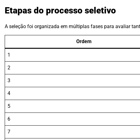
Etapas do processo seletivo
A seleção foi organizada em múltiplas fases para avaliar tan
Ordem
1
2
3
4
5
6
7