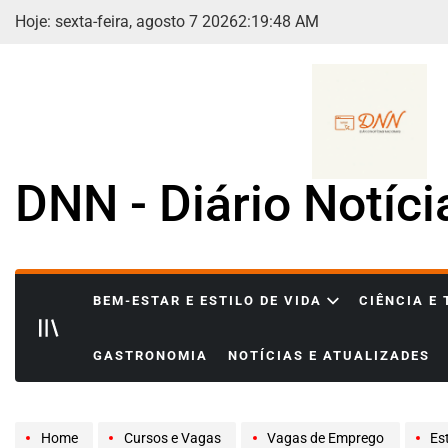
Skip
Hoje: sexta-feira, agosto 7 2026
2
:
19
:
50
AM
to
content
DNN - Diário Notíc
BEM-ESTAR E ESTILO DE VIDA
CIÊNCIA E
GASTRONOMIA
NOTÍCIAS E ATUALIZADES
Home
Cursos e Vagas
Vagas de Emprego
Está