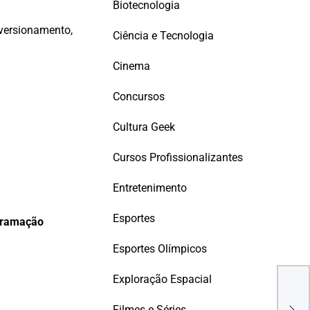
Biotecnologia
 versionamento,
Ciência e Tecnologia
Cinema
Concursos
Cultura Geek
Cursos Profissionalizantes
Entretenimento
Esportes
gramação
Esportes Olímpicos
Exploração Espacial
Arc
Tale
Filmes e Séries