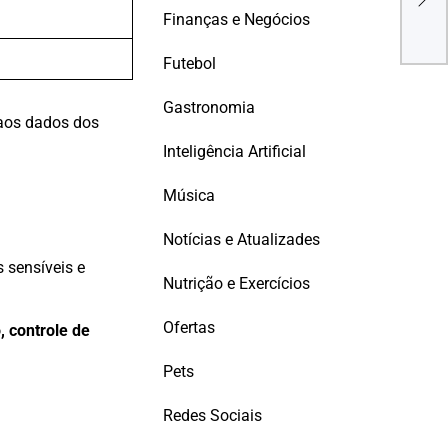
Dese
Finanças e Negócios
na W
sua 
Futebol
Gastronomia
 aos dados dos
Inteligência Artificial
Música
Notícias e Atualizades
 sensíveis e
Nutrição e Exercícios
Ofertas
 controle de
Pets
Redes Sociais