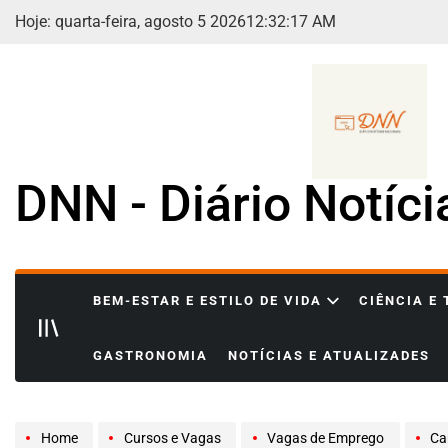
Skip
Hoje: quarta-feira, agosto 5 2026
12
:
32
:
18
AM
to
content
DNN - Diário Notíc
BEM-ESTAR E ESTILO DE VIDA
CIÊNCIA E
GASTRONOMIA
NOTÍCIAS E ATUALIZADES
Home
Cursos e Vagas
Vagas de Emprego
Carre