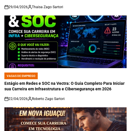
29/04/2026
Thaisa Zago Sartori
on
VAGAS DE EMPREGO
POSTED
IN
Estágio em Redes e SOC na Vectra: O Guia Completo Para Iniciar
sua Carreira em Infraestrutura e Cibersegurança em 2026
22/04/2026
Roberto Zago Sartori
on