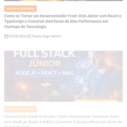
TypeScript e Construir Interfaces de Alta Performance em
Startups de Tecnologia
18/04/2026
Thaisa Zago Sartori
on
VAGAS DE EMPREGO
POSTED
IN
Carreira Full Stack na Doclio: Como Desenvolver Sistemas SaaS
com Node.js, React e AWS e Construir Soluções Reais no Setor de
Saúde Digital
18/04/2026
Thaisa Zago Sartori
on