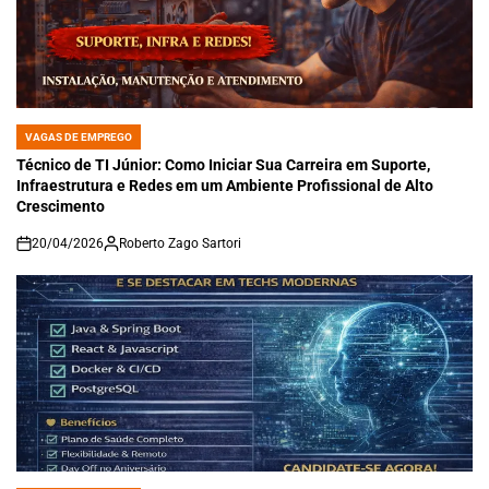
VAGAS DE EMPREGO
POSTED
IN
Técnico de TI Júnior: Como Iniciar Sua Carreira em Suporte,
Infraestrutura e Redes em um Ambiente Profissional de Alto
Crescimento
20/04/2026
Roberto Zago Sartori
on