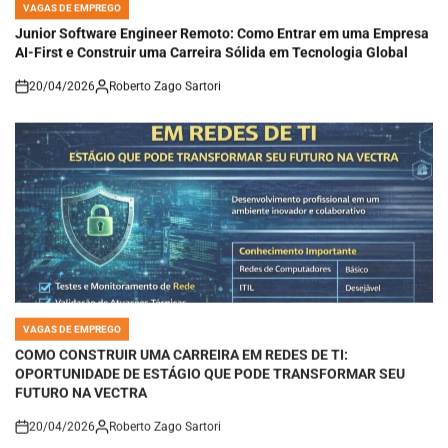
POSTED
IN
Junior Software Engineer Remoto: Como Entrar em uma Empresa
AI-First e Construir uma Carreira Sólida em Tecnologia Global
20/04/2026
Roberto Zago Sartori
on
VAGAS DE EMPREGO
POSTED
IN
COMO CONSTRUIR UMA CARREIRA EM REDES DE TI:
OPORTUNIDADE DE ESTÁGIO QUE PODE TRANSFORMAR SEU
FUTURO NA VECTRA
20/04/2026
Roberto Zago Sartori
on