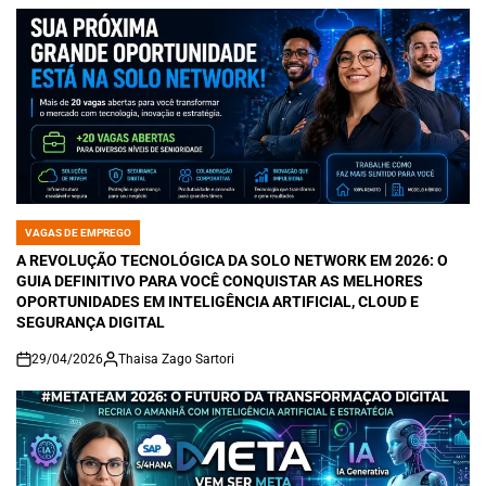
VAGAS DE EMPREGO
POSTED
IN
A REVOLUÇÃO TECNOLÓGICA DA SOLO NETWORK EM 2026: O
GUIA DEFINITIVO PARA VOCÊ CONQUISTAR AS MELHORES
OPORTUNIDADES EM INTELIGÊNCIA ARTIFICIAL, CLOUD E
SEGURANÇA DIGITAL
29/04/2026
Thaisa Zago Sartori
on