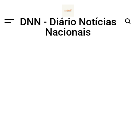
Skip
to
content
DNN - Diário Notícias
Menu
Sear
Nacionais