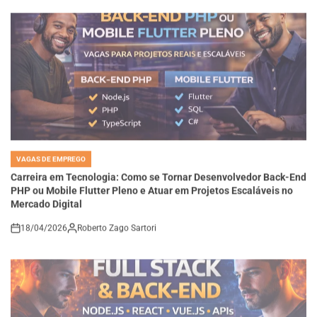
VAGAS DE EMPREGO
POSTED
IN
Carreira em Tecnologia: Como se Tornar Desenvolvedor Back-End
PHP ou Mobile Flutter Pleno e Atuar em Projetos Escaláveis no
Mercado Digital
18/04/2026
Roberto Zago Sartori
on