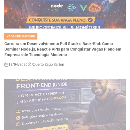
VAGAS DE EMPREGO
POSTED
IN
Carreira em Desenvolvimento Full Stack e Back-End: Como
Dominar Node.js, React e APIs para Conquistar Vagas Pleno em
Empresas de Tecnologia Moderna
18/04/2026
Roberto Zago Sartori
on
VAGAS DE EMPREGO
POSTED
IN
Como se Tornar um Desenvolvedor Front-End Júnior com React e