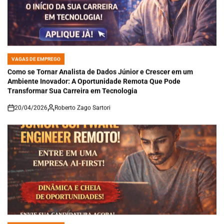
VAGAS DE EMPREGO
POSTED
IN
Como se Tornar Analista de Dados Júnior e Crescer em um
Ambiente Inovador: A Oportunidade Remota Que Pode
Transformar Sua Carreira em Tecnologia
20/04/2026
Roberto Zago Sartori
on
VAGAS DE EMPREGO