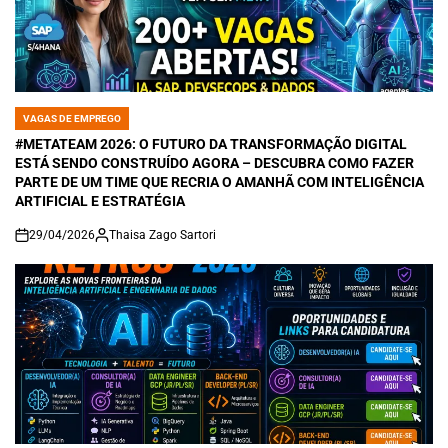
VAGAS DE EMPREGO
POSTED
IN
#METATEAM 2026: O FUTURO DA TRANSFORMAÇÃO DIGITAL
ESTÁ SENDO CONSTRUÍDO AGORA – DESCUBRA COMO FAZER
PARTE DE UM TIME QUE RECRIA O AMANHÃ COM INTELIGÊNCIA
ARTIFICIAL E ESTRATÉGIA
29/04/2026
Thaisa Zago Sartori
on