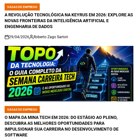
VAGAS DE EMPREGO
POSTED
IN
A REVOLUÇÃO TECNOLÓGICA NA KEYRUS EM 2026: EXPLORE AS
NOVAS FRONTEIRAS DA INTELIGÊNCIA ARTIFICIAL E
ENGENHARIA DE DADOS
29/04/2026
Roberto Zago Sartori
on
VAGAS DE EMPREGO
POSTED
IN
O MAPA DA MINA TECH EM 2026: DO ESTÁGIO AO PLENO,
DESCUBRA AS MELHORES OPORTUNIDADES PARA
IMPULSIONAR SUA CARREIRA NO DESENVOLVIMENTO DE
SOFTWARE