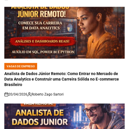
on
VAGAS DE EMPREGO
POSTED
IN
Analista de Dados Júnior Remoto: Como Entrar no Mercado de
Data Analytics e Construir uma Carreira Sólida no E-commerce
Brasileiro
20/04/2026
Roberto Zago Sartori
on