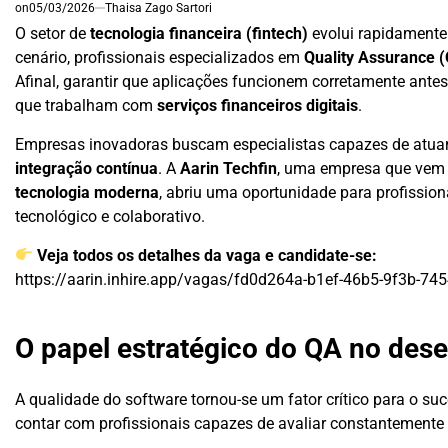
on
05/03/2026
Thaisa Zago Sartori
O setor de
tecnologia financeira (fintech)
evolui rapidamente
cenário, profissionais especializados em
Quality Assurance 
Afinal, garantir que aplicações funcionem corretamente ante
que trabalham com
serviços financeiros digitais
.
Empresas inovadoras buscam especialistas capazes de atu
integração contínua
. A
Aarin Techfin
, uma empresa que vem
tecnologia moderna
, abriu uma oportunidade para profissi
tecnológico e colaborativo.
Veja todos os detalhes da vaga e candidate-se:
https://aarin.inhire.app/vagas/fd0d264a-b1ef-46b5-9f3b-7
O papel estratégico do QA no dese
A qualidade do software tornou-se um fator crítico para o s
contar com profissionais capazes de avaliar constantemente