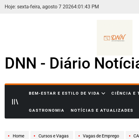
Skip
Hoje: sexta-feira, agosto 7 2026
4
:
01
:
45
PM
to
content
DNN - Diário Notíc
BEM-ESTAR E ESTILO DE VIDA
CIÊNCIA E
GASTRONOMIA
NOTÍCIAS E ATUALIZADES
Home
Cursos e Vagas
Vagas de Emprego
CARRE