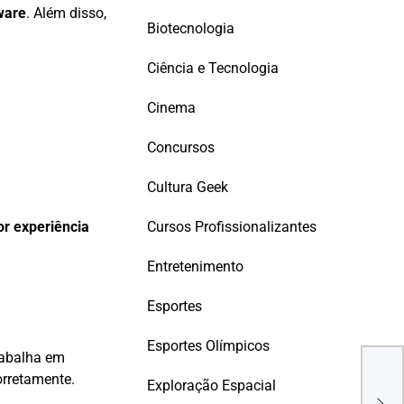
ware
. Além disso,
Biotecnologia
Ciência e Tecnologia
Cinema
Concursos
Cultura Geek
Cursos Profissionalizantes
or experiência
Entretenimento
Esportes
Esportes Olímpicos
Est
rabalha em
Sof
orretamente.
Exploração Espacial
Abr