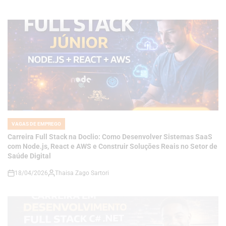
VAGAS DE EMPREGO
POSTED
IN
Carreira Full Stack na Doclio: Como Desenvolver Sistemas SaaS
com Node.js, React e AWS e Construir Soluções Reais no Setor de
Saúde Digital
18/04/2026
Thaisa Zago Sartori
on