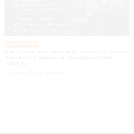
VAGAS DE EMPREGO
POSTED
IN
Como se Tornar um Desenvolvedor Full Stack C# .NET e Construir
Soluções de Alto Impacto em um Mercado Cada Vez Mais
Competitivo
18/04/2026
Thaisa Zago Sartori
on
VAGAS DE EMPREGO
POSTED
IN
Carreira em Qualidade e Processos em Alta: Como se Tornar um
Analista de QA Estratégico com Governança, KPIs e Melhoria