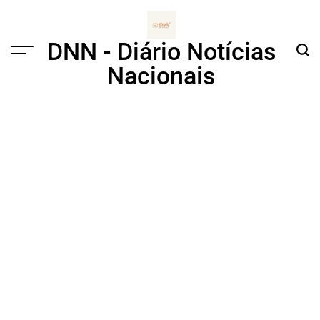
Skip
to
content
DNN - Diário Notícias
Menu
Sear
Nacionais