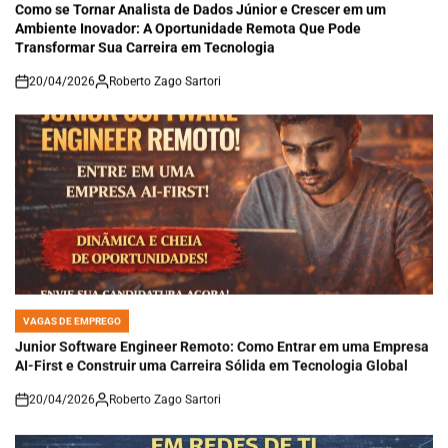
IN
Como se Tornar Analista de Dados Júnior e Crescer em um
Ambiente Inovador: A Oportunidade Remota Que Pode
Transformar Sua Carreira em Tecnologia
20/04/2026
Roberto Zago Sartori
on
VAGAS DE EMPREGO
POSTED
IN
Junior Software Engineer Remoto: Como Entrar em uma Empresa
AI-First e Construir uma Carreira Sólida em Tecnologia Global
20/04/2026
Roberto Zago Sartori
on