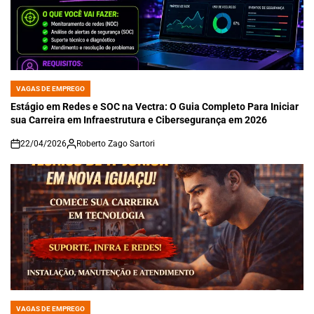
VAGAS DE EMPREGO
POSTED
IN
Estágio em Redes e SOC na Vectra: O Guia Completo Para Iniciar
sua Carreira em Infraestrutura e Cibersegurança em 2026
22/04/2026
Roberto Zago Sartori
on
VAGAS DE EMPREGO
POSTED