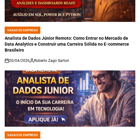
VAGAS DE EMPREGO
POSTED
IN
Analista de Dados Júnior Remoto: Como Entrar no Mercado de
Data Analytics e Construir uma Carreira Sólida no E-commerce
Brasileiro
20/04/2026
Roberto Zago Sartori
on
VAGAS DE EMPREGO
POSTED