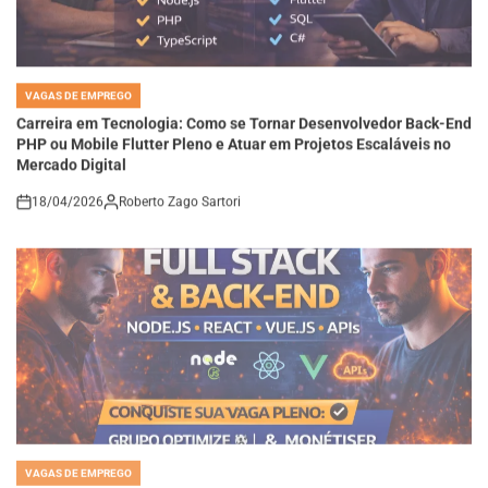
VAGAS DE EMPREGO
POSTED
IN
Carreira em Tecnologia: Como se Tornar Desenvolvedor Back-End
PHP ou Mobile Flutter Pleno e Atuar em Projetos Escaláveis no
Mercado Digital
18/04/2026
Roberto Zago Sartori
on
VAGAS DE EMPREGO
POSTED
IN
Carreira em Desenvolvimento Full Stack e Back-End: Como
Dominar Node.js, React e APIs para Conquistar Vagas Pleno em