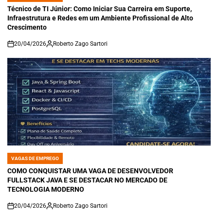
IN
Técnico de TI Júnior: Como Iniciar Sua Carreira em Suporte,
Infraestrutura e Redes em um Ambiente Profissional de Alto
Crescimento
20/04/2026
Roberto Zago Sartori
on
VAGAS DE EMPREGO
POSTED
IN
COMO CONQUISTAR UMA VAGA DE DESENVOLVEDOR
FULLSTACK JAVA E SE DESTACAR NO MERCADO DE
TECNOLOGIA MODERNO
20/04/2026
Roberto Zago Sartori
on