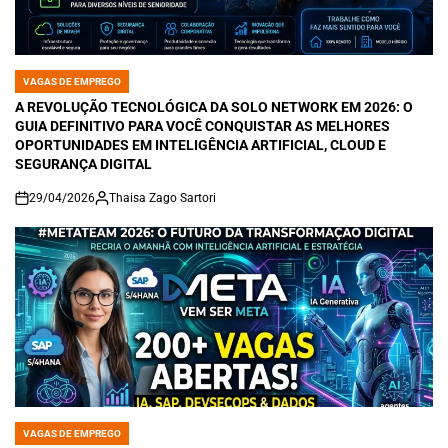
VAGAS DE EMPREGO
POSTED
IN
A REVOLUÇÃO TECNOLÓGICA DA SOLO NETWORK EM 2026: O
GUIA DEFINITIVO PARA VOCÊ CONQUISTAR AS MELHORES
OPORTUNIDADES EM INTELIGÊNCIA ARTIFICIAL, CLOUD E
SEGURANÇA DIGITAL
29/04/2026
Thaisa Zago Sartori
on
VAGAS DE EMPREGO
POSTED