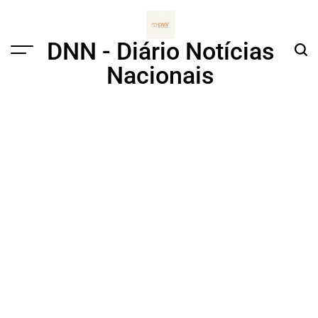
Skip
to
content
DNN - Diário Notícias
Menu
Sear
Nacionais