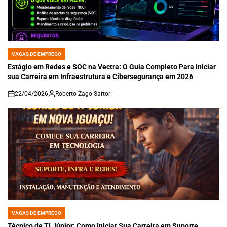
VAGAS DE EMPREGO
POSTED
IN
Estágio em Redes e SOC na Vectra: O Guia Completo Para Iniciar
sua Carreira em Infraestrutura e Cibersegurança em 2026
22/04/2026
Roberto Zago Sartori
on
VAGAS DE EMPREGO
POSTED
IN
Técnico de TI Júnior: Como Iniciar Sua Carreira em Suporte,