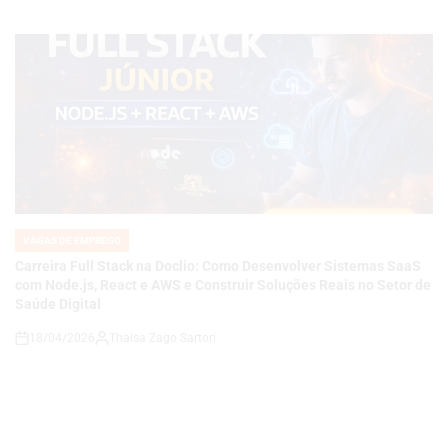
VAGAS DE EMPREGO
POSTED
IN
Carreira Full Stack na Doclio: Como Desenvolver Sistemas SaaS
com Node.js, React e AWS e Construir Soluções Reais no Setor de
Saúde Digital
18/04/2026
Thaisa Zago Sartori
on