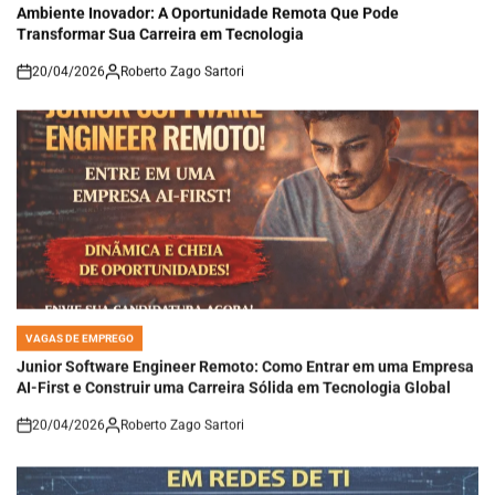
Ambiente Inovador: A Oportunidade Remota Que Pode
Transformar Sua Carreira em Tecnologia
20/04/2026
Roberto Zago Sartori
on
VAGAS DE EMPREGO
POSTED
IN
Junior Software Engineer Remoto: Como Entrar em uma Empresa
AI-First e Construir uma Carreira Sólida em Tecnologia Global
20/04/2026
Roberto Zago Sartori
on