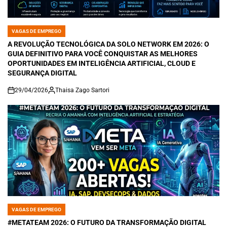
VAGAS DE EMPREGO
POSTED
IN
A REVOLUÇÃO TECNOLÓGICA DA SOLO NETWORK EM 2026: O
GUIA DEFINITIVO PARA VOCÊ CONQUISTAR AS MELHORES
OPORTUNIDADES EM INTELIGÊNCIA ARTIFICIAL, CLOUD E
SEGURANÇA DIGITAL
29/04/2026
Thaisa Zago Sartori
on
VAGAS DE EMPREGO
POSTED
IN
#METATEAM 2026: O FUTURO DA TRANSFORMAÇÃO DIGITAL