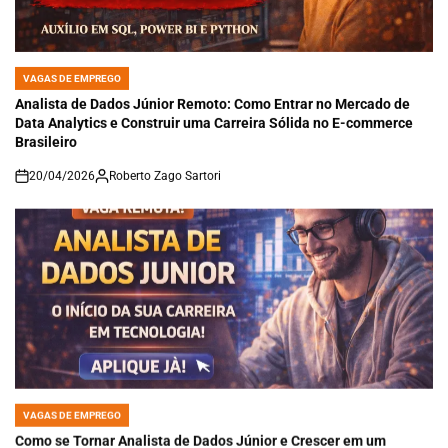
VAGAS DE EMPREGO
POSTED
IN
Analista de Dados Júnior Remoto: Como Entrar no Mercado de
Data Analytics e Construir uma Carreira Sólida no E-commerce
Brasileiro
20/04/2026
Roberto Zago Sartori
on
VAGAS DE EMPREGO
POSTED
IN
Como se Tornar Analista de Dados Júnior e Crescer em um