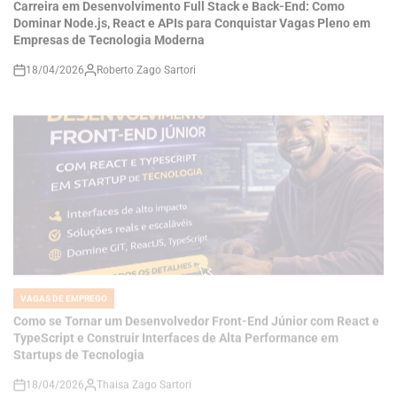
18/04/2026
Roberto Zago Sartori
on
VAGAS DE EMPREGO
POSTED
IN
Como se Tornar um Desenvolvedor Front-End Júnior com React e
TypeScript e Construir Interfaces de Alta Performance em
Startups de Tecnologia
18/04/2026
Thaisa Zago Sartori
on