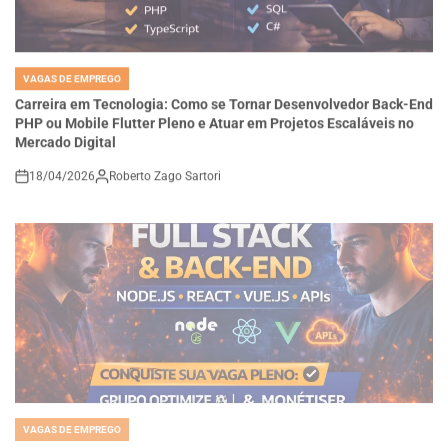
VAGAS DE EMPREGO
POSTED
IN
Carreira em Tecnologia: Como se Tornar Desenvolvedor Back-End
PHP ou Mobile Flutter Pleno e Atuar em Projetos Escaláveis no
Mercado Digital
18/04/2026
Roberto Zago Sartori
on
VAGAS DE EMPREGO
POSTED
IN
Carreira em Desenvolvimento Full Stack e Back-End: Como
Dominar Node.js, React e APIs para Conquistar Vagas Pleno em
Empresas de Tecnologia Moderna