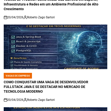
Infraestrutura e Redes em um Ambiente Profissional de Alto
Crescimento
20/04/2026
Roberto Zago Sartori
on
VAGAS DE EMPREGO
POSTED
IN
COMO CONQUISTAR UMA VAGA DE DESENVOLVEDOR
FULLSTACK JAVA E SE DESTACAR NO MERCADO DE
TECNOLOGIA MODERNO
20/04/2026
Roberto Zago Sartori
on