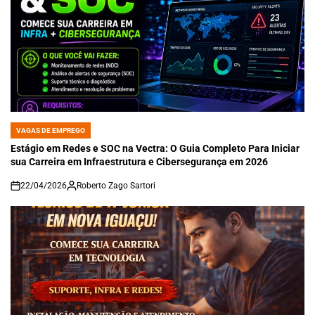
VAGAS DE EMPREGO
POSTED
IN
Estágio em Redes e SOC na Vectra: O Guia Completo Para Iniciar
sua Carreira em Infraestrutura e Cibersegurança em 2026
22/04/2026
Roberto Zago Sartori
on