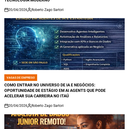
TECNOLOGIA MODERNO
20/04/2026
Roberto Zago Sartori
on
VAGAS DE EMPREGO
POSTED
IN
COMO ENTRAR NO UNIVERSO DE IA E NEGÓCIOS:
OPORTUNIDADE DE ESTÁGIO EM AI AGENTS QUE PODE
ACELERAR SUA CARREIRA NO ITAÚ
20/04/2026
Roberto Zago Sartori
on