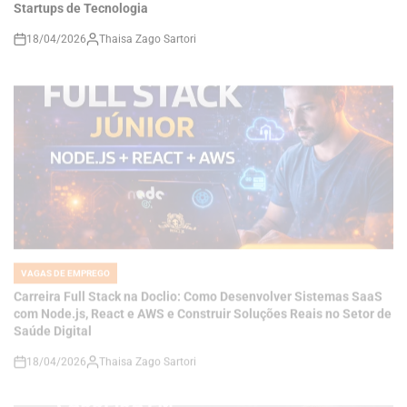
VAGAS DE EMPREGO
POSTED
IN
Carreira Full Stack na Doclio: Como Desenvolver Sistemas SaaS
com Node.js, React e AWS e Construir Soluções Reais no Setor de
Saúde Digital
18/04/2026
Thaisa Zago Sartori
on