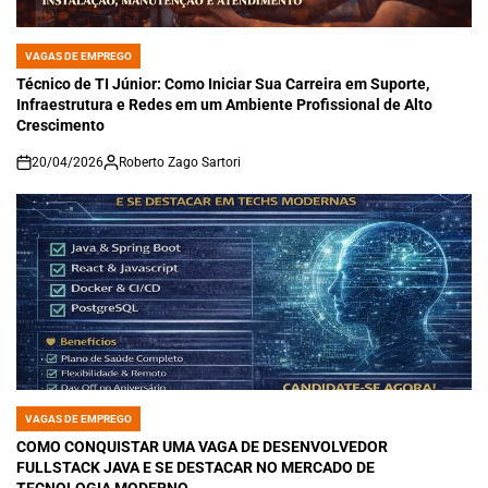
VAGAS DE EMPREGO
POSTED
IN
Técnico de TI Júnior: Como Iniciar Sua Carreira em Suporte,
Infraestrutura e Redes em um Ambiente Profissional de Alto
Crescimento
20/04/2026
Roberto Zago Sartori
on
VAGAS DE EMPREGO
POSTED
IN
COMO CONQUISTAR UMA VAGA DE DESENVOLVEDOR
FULLSTACK JAVA E SE DESTACAR NO MERCADO DE