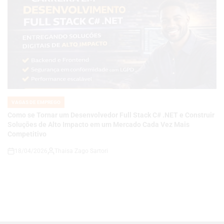
VAGAS DE EMPREGO
POSTED
IN
Como se Tornar um Desenvolvedor Full Stack C# .NET e Construir
Soluções de Alto Impacto em um Mercado Cada Vez Mais
Competitivo
18/04/2026
Thaisa Zago Sartori
on
VAGAS DE EMPREGO