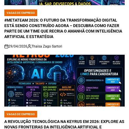
VAGAS DE EMPREGO
POSTED
IN
#METATEAM 2026: O FUTURO DA TRANSFORMAÇÃO DIGITAL
ESTÁ SENDO CONSTRUÍDO AGORA – DESCUBRA COMO FAZER
PARTE DE UM TIME QUE RECRIA O AMANHÃ COM INTELIGÊNCIA
ARTIFICIAL E ESTRATÉGIA
29/04/2026
Thaisa Zago Sartori
on
VAGAS DE EMPREGO
POSTED
IN
A REVOLUÇÃO TECNOLÓGICA NA KEYRUS EM 2026: EXPLORE AS
NOVAS FRONTEIRAS DA INTELIGÊNCIA ARTIFICIAL E