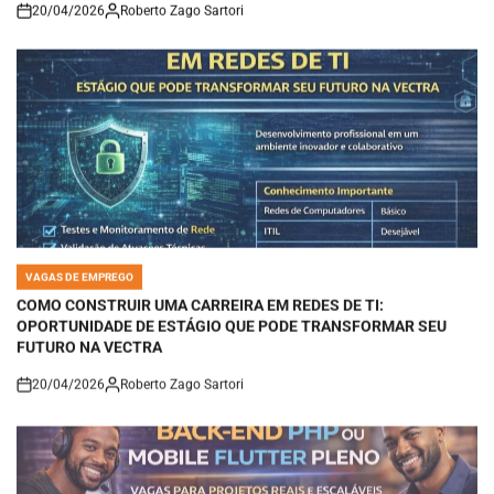
20/04/2026
Roberto Zago Sartori
on
VAGAS DE EMPREGO
POSTED
IN
COMO CONSTRUIR UMA CARREIRA EM REDES DE TI:
OPORTUNIDADE DE ESTÁGIO QUE PODE TRANSFORMAR SEU
FUTURO NA VECTRA
20/04/2026
Roberto Zago Sartori
on