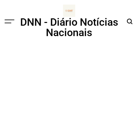
Skip
to
content
DNN - Diário Notícias
Menu
Sear
Nacionais