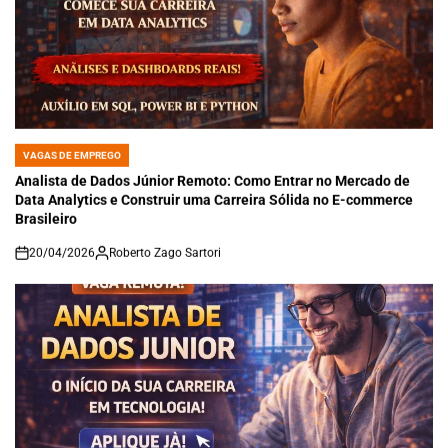
VAGAS DE EMPREGO
POSTED
IN
Analista de Dados Júnior Remoto: Como Entrar no Mercado de
Data Analytics e Construir uma Carreira Sólida no E-commerce
Brasileiro
20/04/2026
Roberto Zago Sartori
on