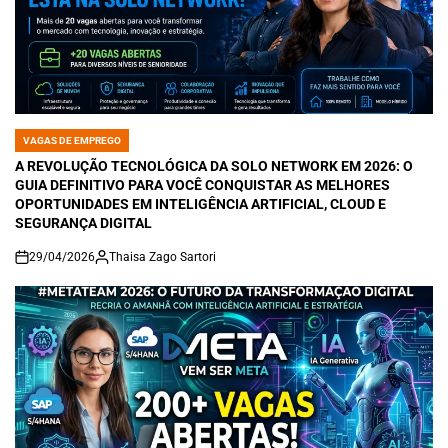
VAGAS DE EMPREGO
POSTED
IN
A REVOLUÇÃO TECNOLÓGICA DA SOLO NETWORK EM 2026: O
GUIA DEFINITIVO PARA VOCÊ CONQUISTAR AS MELHORES
OPORTUNIDADES EM INTELIGÊNCIA ARTIFICIAL, CLOUD E
SEGURANÇA DIGITAL
29/04/2026
Thaisa Zago Sartori
on