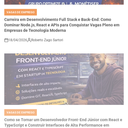
VAGAS DE EMPREGO
POSTED
IN
Carreira em Desenvolvimento Full Stack e Back-End: Como
Dominar Node.js, React e APIs para Conquistar Vagas Pleno em
Empresas de Tecnologia Moderna
18/04/2026
Roberto Zago Sartori
on
VAGAS DE EMPREGO
POSTED
IN
Como se Tornar um Desenvolvedor Front-End Júnior com React e
TypeScript e Construir Interfaces de Alta Performance em
Startups de Tecnologia
18/04/2026
Thaisa Zago Sartori
on