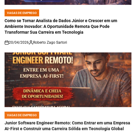
VAGAS DE EMPREGO
POSTED
IN
Como se Tornar Analista de Dados Júnior e Crescer em um
Ambiente Inovador: A Oportunidade Remota Que Pode
Transformar Sua Carreira em Tecnologia
20/04/2026
Roberto Zago Sartori
on
VAGAS DE EMPREGO
POSTED
IN
Junior Software Engineer Remoto: Como Entrar em uma Empresa
AI-First e Construir uma Carreira Sólida em Tecnologia Global