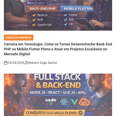
VAGAS DE EMPREGO
POSTED
IN
Carreira em Tecnologia: Como se Tornar Desenvolvedor Back-End
PHP ou Mobile Flutter Pleno e Atuar em Projetos Escaláveis no
Mercado Digital
18/04/2026
Roberto Zago Sartori
on