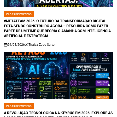
VAGAS DE EMPREGO
POSTED
IN
#METATEAM 2026: O FUTURO DA TRANSFORMAÇÃO DIGITAL
ESTÁ SENDO CONSTRUÍDO AGORA – DESCUBRA COMO FAZER
PARTE DE UM TIME QUE RECRIA O AMANHÃ COM INTELIGÊNCIA
ARTIFICIAL E ESTRATÉGIA
29/04/2026
Thaisa Zago Sartori
on
VAGAS DE EMPREGO
POSTED
IN
A REVOLUÇÃO TECNOLÓGICA NA KEYRUS EM 2026: EXPLORE AS