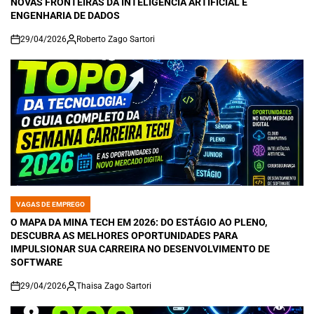
NOVAS FRONTEIRAS DA INTELIGÊNCIA ARTIFICIAL E
ENGENHARIA DE DADOS
29/04/2026
Roberto Zago Sartori
on
VAGAS DE EMPREGO
POSTED
IN
O MAPA DA MINA TECH EM 2026: DO ESTÁGIO AO PLENO,
DESCUBRA AS MELHORES OPORTUNIDADES PARA
IMPULSIONAR SUA CARREIRA NO DESENVOLVIMENTO DE
SOFTWARE
29/04/2026
Thaisa Zago Sartori
on