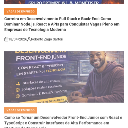
VAGAS DE EMPREGO
POSTED
IN
Carreira em Desenvolvimento Full Stack e Back-End: Como
Dominar Node.js, React e APIs para Conquistar Vagas Pleno em
Empresas de Tecnologia Moderna
18/04/2026
Roberto Zago Sartori
on
VAGAS DE EMPREGO
POSTED
IN
Como se Tornar um Desenvolvedor Front-End Júnior com React e
TypeScript e Construir Interfaces de Alta Performance em
Startups de Tecnologia