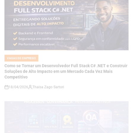
VAGAS DE EMPREGO
POSTED
IN
Como se Tornar um Desenvolvedor Full Stack C# .NET e Construir
Soluções de Alto Impacto em um Mercado Cada Vez Mais
Competitivo
18/04/2026
Thaisa Zago Sartori
on