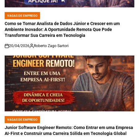
VAGAS DE EMPREGO
POSTED
IN
Como se Tornar Analista de Dados Júnior e Crescer em um
Ambiente Inovador: A Oportunidade Remota Que Pode
Transformar Sua Carreira em Tecnologia
20/04/2026
Roberto Zago Sartori
on
VAGAS DE EMPREGO
POSTED
IN
Junior Software Engineer Remoto: Como Entrar em uma Empresa
AI-First e Construir uma Carreira Sólida em Tecnologia Global