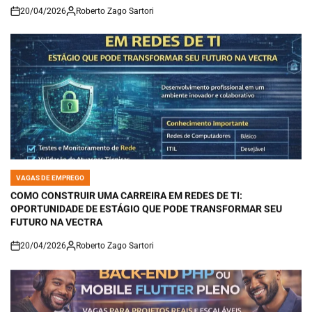
20/04/2026
Roberto Zago Sartori
on
VAGAS DE EMPREGO
POSTED
IN
COMO CONSTRUIR UMA CARREIRA EM REDES DE TI:
OPORTUNIDADE DE ESTÁGIO QUE PODE TRANSFORMAR SEU
FUTURO NA VECTRA
20/04/2026
Roberto Zago Sartori
on