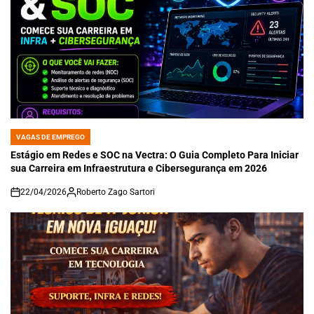
VAGAS DE EMPREGO
POSTED
IN
Estágio em Redes e SOC na Vectra: O Guia Completo Para Iniciar
sua Carreira em Infraestrutura e Cibersegurança em 2026
22/04/2026
Roberto Zago Sartori
on