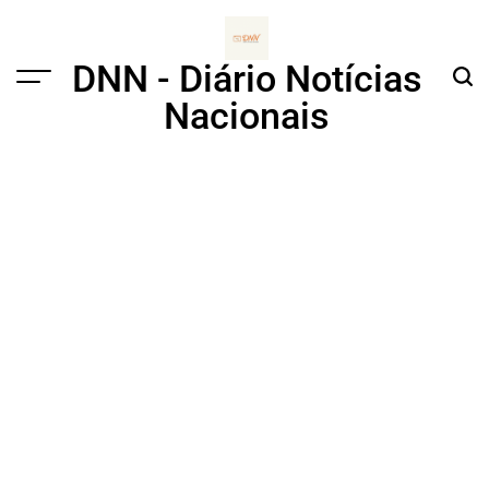
Skip
to
content
DNN - Diário Notícias
Menu
Sear
Nacionais