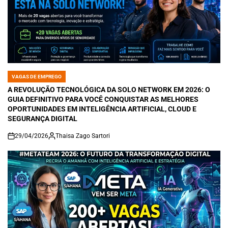
VAGAS DE EMPREGO
POSTED
IN
A REVOLUÇÃO TECNOLÓGICA DA SOLO NETWORK EM 2026: O
GUIA DEFINITIVO PARA VOCÊ CONQUISTAR AS MELHORES
OPORTUNIDADES EM INTELIGÊNCIA ARTIFICIAL, CLOUD E
SEGURANÇA DIGITAL
29/04/2026
Thaisa Zago Sartori
on