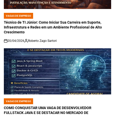
VAGAS DE EMPREGO
POSTED
IN
Técnico de TI Júnior: Como Iniciar Sua Carreira em Suporte,
Infraestrutura e Redes em um Ambiente Profissional de Alto
Crescimento
20/04/2026
Roberto Zago Sartori
on
VAGAS DE EMPREGO
POSTED
IN
COMO CONQUISTAR UMA VAGA DE DESENVOLVEDOR
FULLSTACK JAVA E SE DESTACAR NO MERCADO DE