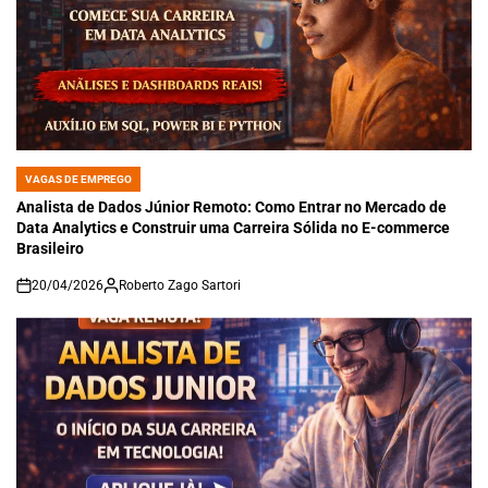
VAGAS DE EMPREGO
POSTED
IN
Analista de Dados Júnior Remoto: Como Entrar no Mercado de
Data Analytics e Construir uma Carreira Sólida no E-commerce
Brasileiro
20/04/2026
Roberto Zago Sartori
on