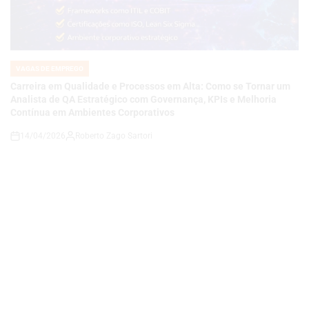
VAGAS DE EMPREGO
POSTED
IN
Carreira em Qualidade e Processos em Alta: Como se Tornar um
Analista de QA Estratégico com Governança, KPIs e Melhoria
Contínua em Ambientes Corporativos
14/04/2026
Roberto Zago Sartori
on
VAGAS DE EMPREGO
POSTED
IN
COMO SE TORNAR UM ANALISTA DE QA JÚNIOR E CONSTRUIR
UMA CARREIRA EM QUALIDADE DE SOFTWARE EM UMA
EMPRESA DE TECNOLOGIA E ENERGIA EM EXPANSÃO
14/04/2026
Thaisa Zago Sartori
on