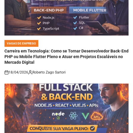
VAGAS DE EMPREGO
POSTED
IN
Carreira em Tecnologia: Como se Tornar Desenvolvedor Back-End
PHP ou Mobile Flutter Pleno e Atuar em Projetos Escaláveis no
Mercado Digital
18/04/2026
Roberto Zago Sartori
on