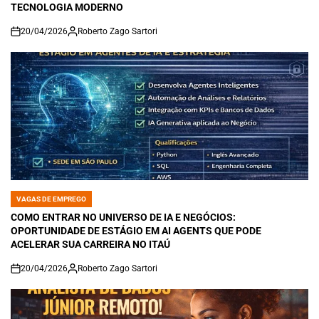
TECNOLOGIA MODERNO
20/04/2026
Roberto Zago Sartori
on
VAGAS DE EMPREGO
POSTED
IN
COMO ENTRAR NO UNIVERSO DE IA E NEGÓCIOS:
OPORTUNIDADE DE ESTÁGIO EM AI AGENTS QUE PODE
ACELERAR SUA CARREIRA NO ITAÚ
20/04/2026
Roberto Zago Sartori
on