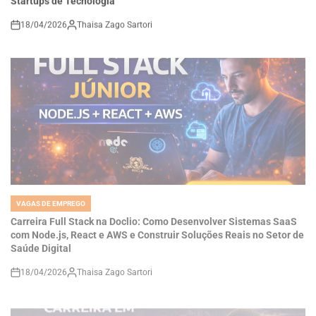
18/04/2026
Thaisa Zago Sartori
on
VAGAS DE EMPREGO
POSTED
IN
Carreira Full Stack na Doclio: Como Desenvolver Sistemas SaaS
com Node.js, React e AWS e Construir Soluções Reais no Setor de
Saúde Digital
18/04/2026
Thaisa Zago Sartori
on