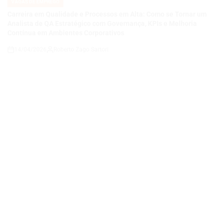
14/04/2026
Roberto Zago Sartori
on
VAGAS DE EMPREGO
POSTED
IN
COMO SE TORNAR UM ANALISTA DE QA JÚNIOR E CONSTRUIR
UMA CARREIRA EM QUALIDADE DE SOFTWARE EM UMA
EMPRESA DE TECNOLOGIA E ENERGIA EM EXPANSÃO
14/04/2026
Thaisa Zago Sartori
on