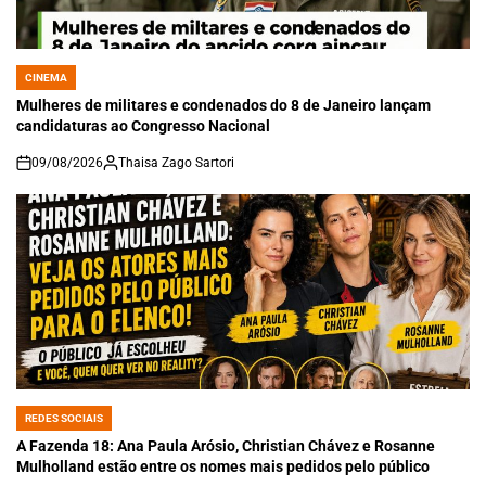
CINEMA
POSTED
IN
Mulheres de militares e condenados do 8 de Janeiro lançam
candidaturas ao Congresso Nacional
09/08/2026
Thaisa Zago Sartori
on
REDES SOCIAIS
POSTED
IN
A Fazenda 18: Ana Paula Arósio, Christian Chávez e Rosanne
Mulholland estão entre os nomes mais pedidos pelo público