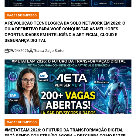
VAGAS DE EMPREGO
POSTED
IN
A REVOLUÇÃO TECNOLÓGICA DA SOLO NETWORK EM 2026: O
GUIA DEFINITIVO PARA VOCÊ CONQUISTAR AS MELHORES
OPORTUNIDADES EM INTELIGÊNCIA ARTIFICIAL, CLOUD E
SEGURANÇA DIGITAL
29/04/2026
Thaisa Zago Sartori
on
VAGAS DE EMPREGO
POSTED
IN
#METATEAM 2026: O FUTURO DA TRANSFORMAÇÃO DIGITAL
ESTÁ SENDO CONSTRUÍDO AGORA – DESCUBRA COMO FAZER