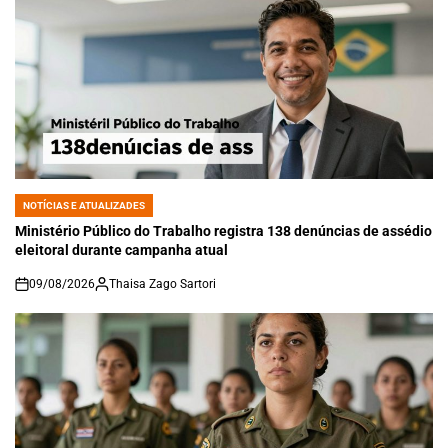
NOTÍCIAS E ATUALIZADES
POSTED
IN
Ministério Público do Trabalho registra 138 denúncias de assédio
eleitoral durante campanha atual
09/08/2026
Thaisa Zago Sartori
on