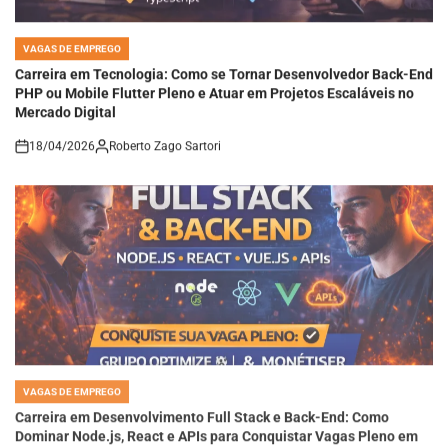
VAGAS DE EMPREGO
POSTED
IN
Carreira em Tecnologia: Como se Tornar Desenvolvedor Back-End
PHP ou Mobile Flutter Pleno e Atuar em Projetos Escaláveis no
Mercado Digital
18/04/2026
Roberto Zago Sartori
on
VAGAS DE EMPREGO
POSTED
IN
Carreira em Desenvolvimento Full Stack e Back-End: Como
Dominar Node.js, React e APIs para Conquistar Vagas Pleno em
Empresas de Tecnologia Moderna