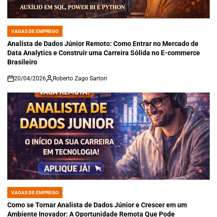
VAGAS DE EMPREGO
POSTED
IN
Analista de Dados Júnior Remoto: Como Entrar no Mercado de
Data Analytics e Construir uma Carreira Sólida no E-commerce
Brasileiro
20/04/2026
Roberto Zago Sartori
on
VAGAS DE EMPREGO
POSTED
IN
Como se Tornar Analista de Dados Júnior e Crescer em um
Ambiente Inovador: A Oportunidade Remota Que Pode