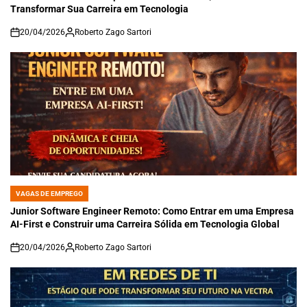
Transformar Sua Carreira em Tecnologia
20/04/2026
Roberto Zago Sartori
on
VAGAS DE EMPREGO
POSTED
IN
Junior Software Engineer Remoto: Como Entrar em uma Empresa
AI-First e Construir uma Carreira Sólida em Tecnologia Global
20/04/2026
Roberto Zago Sartori
on