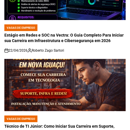
VAGAS DE EMPREGO
POSTED
IN
Estágio em Redes e SOC na Vectra: O Guia Completo Para Iniciar
sua Carreira em Infraestrutura e Cibersegurança em 2026
22/04/2026
Roberto Zago Sartori
on
VAGAS DE EMPREGO
POSTED
IN
Técnico de TI Júnior: Como Iniciar Sua Carreira em Suporte,