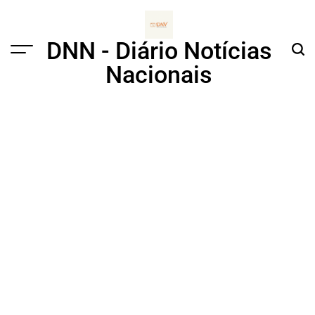
Skip
to
content
DNN - Diário Notícias
Menu
Sear
Nacionais