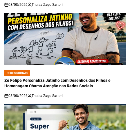
08/08/2026
Thaisa Zago Sartori
on
REDES SOCIAIS
POSTED
IN
Zé Felipe Personaliza Jatinho com Desenhos dos Filhos e
Homenagem Chama Atenção nas Redes Sociais
08/08/2026
Thaisa Zago Sartori
on