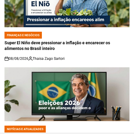
FINANÇAS E NEGÓCIOS
POSTED
IN
Super El Niño deve pressionar a inflação e encarecer os
alimentos no Brasil inteiro
08/08/2026
Thaisa Zago Sartori
on
NOTÍCIAS E ATUALIZADES
POSTED