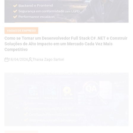
VAGAS DE EMPREGO
POSTED
IN
Como se Tornar um Desenvolvedor Full Stack C# .NET e Construir
Soluções de Alto Impacto em um Mercado Cada Vez Mais
Competitivo
18/04/2026
Thaisa Zago Sartori
on
VAGAS DE EMPREGO
POSTED
IN
Carreira em Qualidade e Processos em Alta: Como se Tornar um
Analista de QA Estratégico com Governança, KPIs e Melhoria
Contínua em Ambientes Corporativos