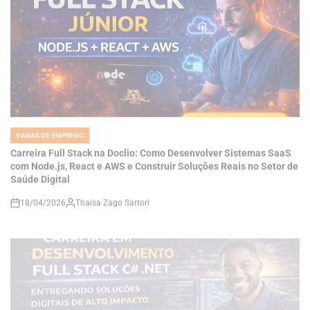
VAGAS DE EMPREGO
POSTED
IN
Carreira Full Stack na Doclio: Como Desenvolver Sistemas SaaS
com Node.js, React e AWS e Construir Soluções Reais no Setor de
Saúde Digital
18/04/2026
Thaisa Zago Sartori
on