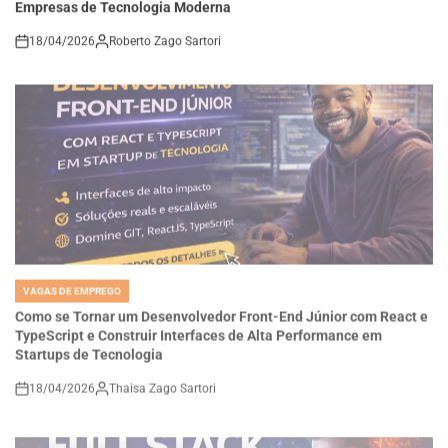
18/04/2026
Roberto Zago Sartori
on
VAGAS DE EMPREGO
POSTED
IN
Como se Tornar um Desenvolvedor Front-End Júnior com React e
TypeScript e Construir Interfaces de Alta Performance em
Startups de Tecnologia
18/04/2026
Thaisa Zago Sartori
on