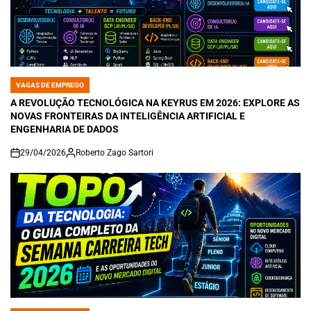
VAGAS DE EMPREGO
POSTED
IN
A REVOLUÇÃO TECNOLÓGICA NA KEYRUS EM 2026: EXPLORE AS
NOVAS FRONTEIRAS DA INTELIGÊNCIA ARTIFICIAL E
ENGENHARIA DE DADOS
29/04/2026
Roberto Zago Sartori
on