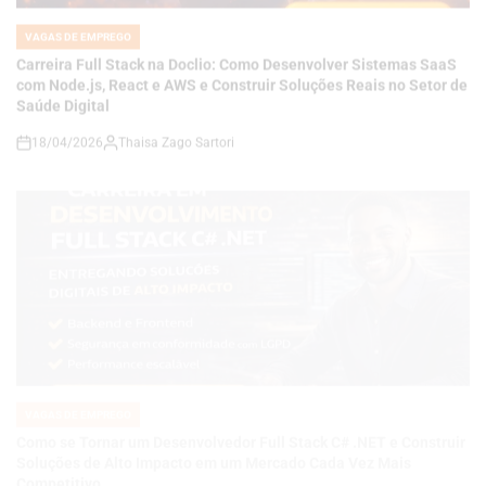
Saúde Digital
18/04/2026
Thaisa Zago Sartori
on
VAGAS DE EMPREGO
POSTED
IN
Como se Tornar um Desenvolvedor Full Stack C# .NET e Construir
Soluções de Alto Impacto em um Mercado Cada Vez Mais
Competitivo
18/04/2026
Thaisa Zago Sartori
on