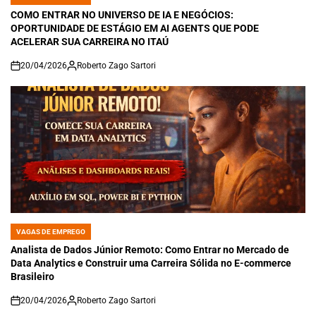
POSTED
IN
COMO ENTRAR NO UNIVERSO DE IA E NEGÓCIOS:
OPORTUNIDADE DE ESTÁGIO EM AI AGENTS QUE PODE
ACELERAR SUA CARREIRA NO ITAÚ
20/04/2026
Roberto Zago Sartori
on
VAGAS DE EMPREGO
POSTED
IN
Analista de Dados Júnior Remoto: Como Entrar no Mercado de
Data Analytics e Construir uma Carreira Sólida no E-commerce
Brasileiro
20/04/2026
Roberto Zago Sartori
on