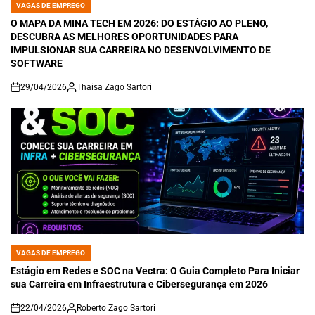
VAGAS DE EMPREGO
POSTED
IN
O MAPA DA MINA TECH EM 2026: DO ESTÁGIO AO PLENO,
DESCUBRA AS MELHORES OPORTUNIDADES PARA
IMPULSIONAR SUA CARREIRA NO DESENVOLVIMENTO DE
SOFTWARE
29/04/2026
Thaisa Zago Sartori
on
VAGAS DE EMPREGO
POSTED
IN
Estágio em Redes e SOC na Vectra: O Guia Completo Para Iniciar
sua Carreira em Infraestrutura e Cibersegurança em 2026
22/04/2026
Roberto Zago Sartori
on