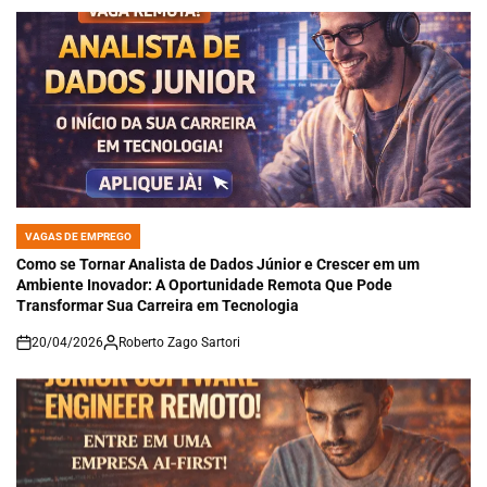
VAGAS DE EMPREGO
POSTED
IN
Como se Tornar Analista de Dados Júnior e Crescer em um
Ambiente Inovador: A Oportunidade Remota Que Pode
Transformar Sua Carreira em Tecnologia
20/04/2026
Roberto Zago Sartori
on