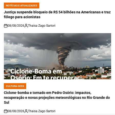
NOTÍCIAS E ATUALIZADES
POSTED
IN
Justiça suspende bloqueio de R$ 54 bilhões na Americanas e traz
fôlego para acionistas
08/08/2026
Thaisa Zago Sartori
on
CULTURA GEEK
POSTED
IN
Ciclone-bomba e tornado em Pedro Osório: impactos,
recuperação e novas projeções meteorológicas no Rio Grande do
Sul
08/08/2026
Thaisa Zago Sartori
on