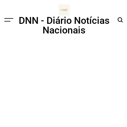
Skip
to
content
DNN - Diário Notícias
Menu
Sear
Nacionais