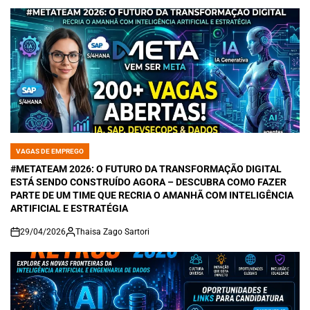
VAGAS DE EMPREGO
POSTED
IN
#METATEAM 2026: O FUTURO DA TRANSFORMAÇÃO DIGITAL
ESTÁ SENDO CONSTRUÍDO AGORA – DESCUBRA COMO FAZER
PARTE DE UM TIME QUE RECRIA O AMANHÃ COM INTELIGÊNCIA
ARTIFICIAL E ESTRATÉGIA
29/04/2026
Thaisa Zago Sartori
on