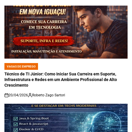
VAGAS DE EMPREGO
POSTED
IN
Técnico de TI Júnior: Como Iniciar Sua Carreira em Suporte,
Infraestrutura e Redes em um Ambiente Profissional de Alto
Crescimento
20/04/2026
Roberto Zago Sartori
on