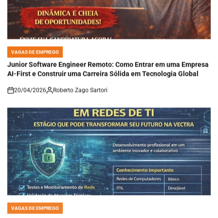
VAGAS DE EMPREGO
POSTED
IN
Junior Software Engineer Remoto: Como Entrar em uma Empresa
AI-First e Construir uma Carreira Sólida em Tecnologia Global
20/04/2026
Roberto Zago Sartori
on
VAGAS DE EMPREGO
POSTED
IN
COMO CONSTRUIR UMA CARREIRA EM REDES DE TI: