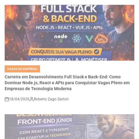
VAGAS DE EMPREGO
POSTED
IN
Carreira em Desenvolvimento Full Stack e Back-End: Como
Dominar Node.js, React e APIs para Conquistar Vagas Pleno em
Empresas de Tecnologia Moderna
18/04/2026
Roberto Zago Sartori
on