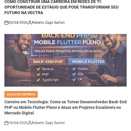
OPORTUNIDADE DE ESTÁGIO QUE PODE TRANSFORMAR SEU
FUTURO NA VECTRA
20/04/2026
Roberto Zago Sartori
on
VAGAS DE EMPREGO
POSTED
IN
Carreira em Tecnologia: Como se Tornar Desenvolvedor Back-End
PHP ou Mobile Flutter Pleno e Atuar em Projetos Escaláveis no
Mercado Digital
18/04/2026
Roberto Zago Sartori
on