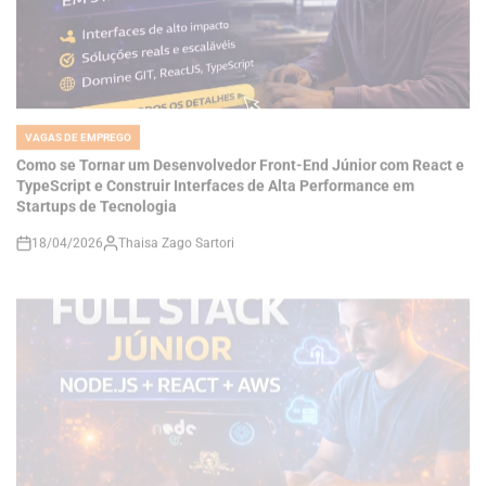
VAGAS DE EMPREGO
POSTED
IN
Como se Tornar um Desenvolvedor Front-End Júnior com React e
TypeScript e Construir Interfaces de Alta Performance em
Startups de Tecnologia
18/04/2026
Thaisa Zago Sartori
on
VAGAS DE EMPREGO
POSTED
IN
Carreira Full Stack na Doclio: Como Desenvolver Sistemas SaaS
com Node.js, React e AWS e Construir Soluções Reais no Setor de