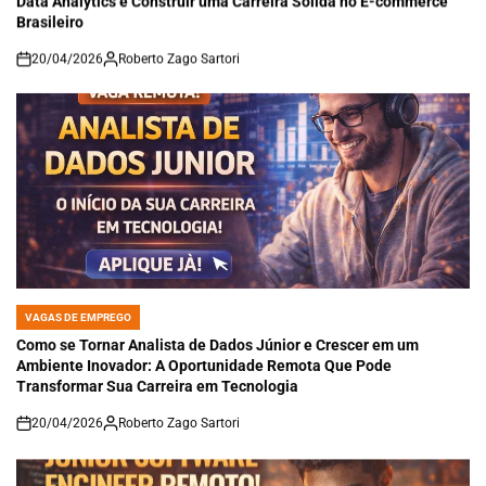
Data Analytics e Construir uma Carreira Sólida no E-commerce
Brasileiro
20/04/2026
Roberto Zago Sartori
on
VAGAS DE EMPREGO
POSTED
IN
Como se Tornar Analista de Dados Júnior e Crescer em um
Ambiente Inovador: A Oportunidade Remota Que Pode
Transformar Sua Carreira em Tecnologia
20/04/2026
Roberto Zago Sartori
on