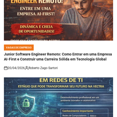
VAGAS DE EMPREGO
POSTED
IN
Junior Software Engineer Remoto: Como Entrar em uma Empresa
AI-First e Construir uma Carreira Sólida em Tecnologia Global
20/04/2026
Roberto Zago Sartori
on