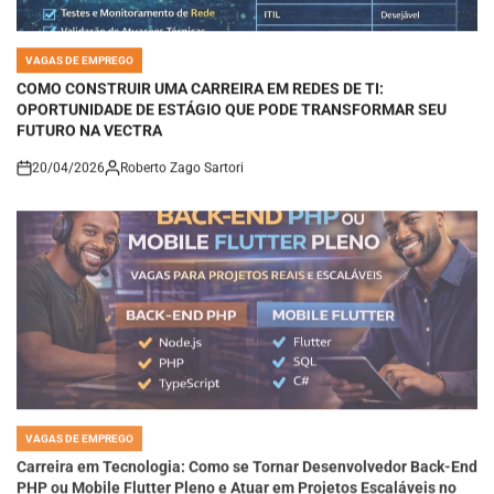
VAGAS DE EMPREGO
POSTED
IN
COMO CONSTRUIR UMA CARREIRA EM REDES DE TI:
OPORTUNIDADE DE ESTÁGIO QUE PODE TRANSFORMAR SEU
FUTURO NA VECTRA
20/04/2026
Roberto Zago Sartori
on
VAGAS DE EMPREGO
POSTED
IN
Carreira em Tecnologia: Como se Tornar Desenvolvedor Back-End
PHP ou Mobile Flutter Pleno e Atuar em Projetos Escaláveis no
Mercado Digital