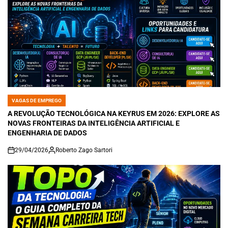
VAGAS DE EMPREGO
POSTED
IN
A REVOLUÇÃO TECNOLÓGICA NA KEYRUS EM 2026: EXPLORE AS
NOVAS FRONTEIRAS DA INTELIGÊNCIA ARTIFICIAL E
ENGENHARIA DE DADOS
29/04/2026
Roberto Zago Sartori
on