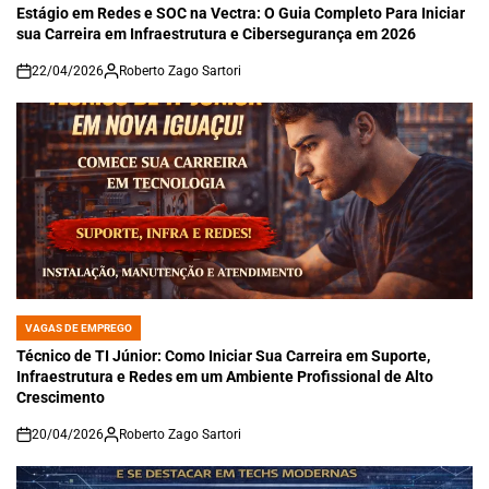
IN
Estágio em Redes e SOC na Vectra: O Guia Completo Para Iniciar
sua Carreira em Infraestrutura e Cibersegurança em 2026
22/04/2026
Roberto Zago Sartori
on
VAGAS DE EMPREGO
POSTED
IN
Técnico de TI Júnior: Como Iniciar Sua Carreira em Suporte,
Infraestrutura e Redes em um Ambiente Profissional de Alto
Crescimento
20/04/2026
Roberto Zago Sartori
on