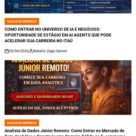
VAGAS DE EMPREGO
POSTED
IN
COMO ENTRAR NO UNIVERSO DE IA E NEGÓCIOS:
OPORTUNIDADE DE ESTÁGIO EM AI AGENTS QUE PODE
ACELERAR SUA CARREIRA NO ITAÚ
20/04/2026
Roberto Zago Sartori
on
VAGAS DE EMPREGO
POSTED
IN
Analista de Dados Júnior Remoto: Como Entrar no Mercado de