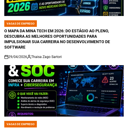
VAGAS DE EMPREGO
POSTED
IN
O MAPA DA MINA TECH EM 2026: DO ESTÁGIO AO PLENO,
DESCUBRA AS MELHORES OPORTUNIDADES PARA
IMPULSIONAR SUA CARREIRA NO DESENVOLVIMENTO DE
SOFTWARE
29/04/2026
Thaisa Zago Sartori
on
VAGAS DE EMPREGO
POSTED