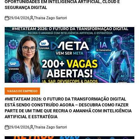
OPORTUNIDADES EM INTELIGÊNCIA ARTIFICIAL, CLOUD E
SEGURANÇA DIGITAL
29/04/2026
Thaisa Zago Sartori
on
VAGAS DE EMPREGO
POSTED
IN
#METATEAM 2026: O FUTURO DA TRANSFORMAÇÃO DIGITAL
ESTÁ SENDO CONSTRUÍDO AGORA – DESCUBRA COMO FAZER
PARTE DE UM TIME QUE RECRIA O AMANHÃ COM INTELIGÊNCIA
ARTIFICIAL E ESTRATÉGIA
29/04/2026
Thaisa Zago Sartori
on