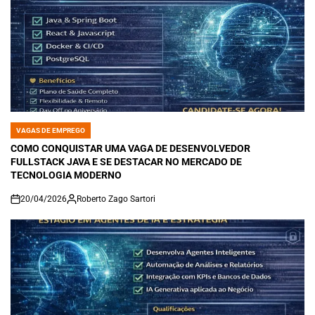
VAGAS DE EMPREGO
POSTED
IN
COMO CONQUISTAR UMA VAGA DE DESENVOLVEDOR
FULLSTACK JAVA E SE DESTACAR NO MERCADO DE
TECNOLOGIA MODERNO
20/04/2026
Roberto Zago Sartori
on