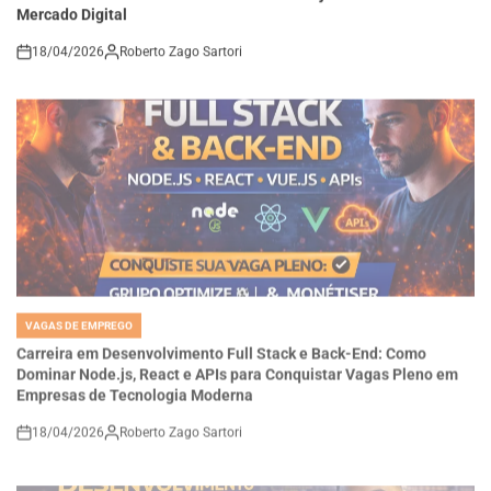
18/04/2026
Roberto Zago Sartori
on
VAGAS DE EMPREGO
POSTED
IN
Carreira em Desenvolvimento Full Stack e Back-End: Como
Dominar Node.js, React e APIs para Conquistar Vagas Pleno em
Empresas de Tecnologia Moderna
18/04/2026
Roberto Zago Sartori
on