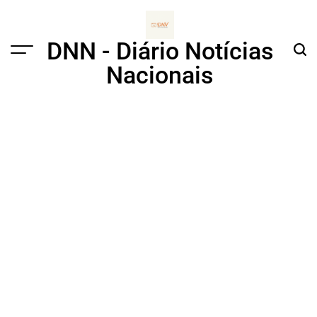
Skip
to
content
DNN - Diário Notícias
Menu
Sear
Nacionais