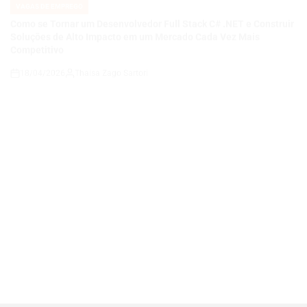
18/04/2026
Thaisa Zago Sartori
on
VAGAS DE EMPREGO
POSTED
IN
Carreira em Qualidade e Processos em Alta: Como se Tornar um
Analista de QA Estratégico com Governança, KPIs e Melhoria
Contínua em Ambientes Corporativos
14/04/2026
Roberto Zago Sartori
on