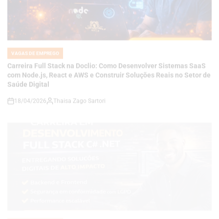
VAGAS DE EMPREGO
POSTED
IN
Carreira Full Stack na Doclio: Como Desenvolver Sistemas SaaS
com Node.js, React e AWS e Construir Soluções Reais no Setor de
Saúde Digital
18/04/2026
Thaisa Zago Sartori
on
VAGAS DE EMPREGO
POSTED
IN
Como se Tornar um Desenvolvedor Full Stack C# .NET e Construir
Soluções de Alto Impacto em um Mercado Cada Vez Mais
Competitivo