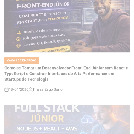
VAGAS DE EMPREGO
POSTED
IN
Como se Tornar um Desenvolvedor Front-End Júnior com React e
TypeScript e Construir Interfaces de Alta Performance em
Startups de Tecnologia
18/04/2026
Thaisa Zago Sartori
on