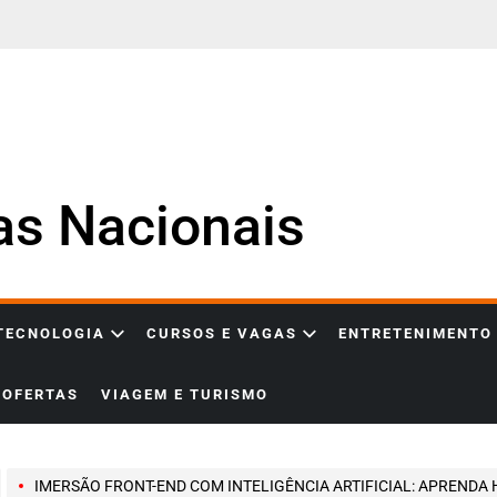
ias Nacionais
 TECNOLOGIA
CURSOS E VAGAS
ENTRETENIMENTO
OFERTAS
VIAGEM E TURISMO
IMERSÃO FRONT-END COM INTELIGÊNCIA ARTIFICIAL: APRENDA HTML, CSS E JAVASCRIPT EM 4 AULAS GRATUITAS E CONSTRUA UM PROJ