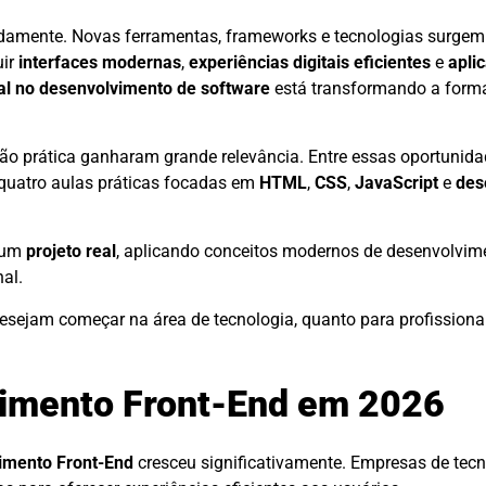
idamente. Novas ferramentas, frameworks e tecnologias surgem
uir
interfaces modernas
,
experiências digitais eficientes
e
apli
cial no desenvolvimento de software
está transformando a for
ção prática ganharam grande relevância. Entre essas oportunida
 quatro aulas práticas focadas em
HTML
,
CSS
,
JavaScript
e
des
r um
projeto real
, aplicando conceitos modernos de desenvolvim
nal.
desejam começar na área de tecnologia, quanto para profission
vimento Front-End em 2026
imento Front-End
cresceu significativamente. Empresas de tecno