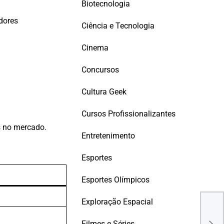
Biotecnologia
dores
Ciência e Tecnologia
Cinema
Concursos
Cultura Geek
Cursos Profissionalizantes
 no mercado.
Entretenimento
Esportes
Esportes Olímpicos
Dese
Exploração Espacial
Rem
Trab
Filmes e Séries