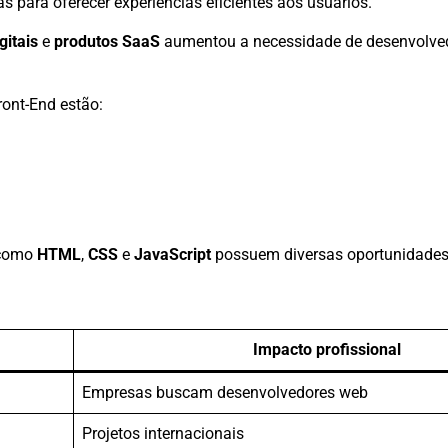
 para oferecer experiências eficientes aos usuários.
gitais
e
produtos SaaS
aumentou a necessidade de desenvolve
ront-End estão:
 como
HTML
,
CSS
e
JavaScript
possuem diversas oportunidades
Impacto profissional
Empresas buscam desenvolvedores web
Projetos internacionais