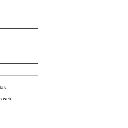
las.
s web.