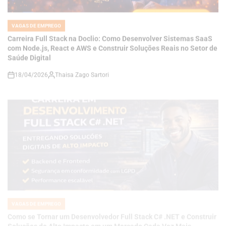
IN
Carreira Full Stack na Doclio: Como Desenvolver Sistemas SaaS
com Node.js, React e AWS e Construir Soluções Reais no Setor de
Saúde Digital
18/04/2026
Thaisa Zago Sartori
on
VAGAS DE EMPREGO
POSTED
IN
Como se Tornar um Desenvolvedor Full Stack C# .NET e Construir
Soluções de Alto Impacto em um Mercado Cada Vez Mais
Competitivo
18/04/2026
Thaisa Zago Sartori
on