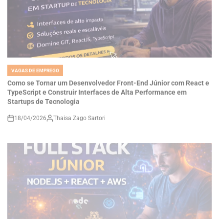
VAGAS DE EMPREGO
POSTED
IN
Como se Tornar um Desenvolvedor Front-End Júnior com React e
TypeScript e Construir Interfaces de Alta Performance em
Startups de Tecnologia
18/04/2026
Thaisa Zago Sartori
on
VAGAS DE EMPREGO
POSTED