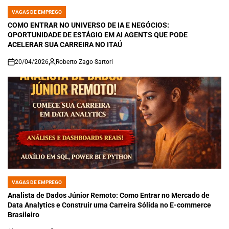
VAGAS DE EMPREGO
POSTED
IN
COMO ENTRAR NO UNIVERSO DE IA E NEGÓCIOS:
OPORTUNIDADE DE ESTÁGIO EM AI AGENTS QUE PODE
ACELERAR SUA CARREIRA NO ITAÚ
20/04/2026
Roberto Zago Sartori
on
VAGAS DE EMPREGO
POSTED
IN
Analista de Dados Júnior Remoto: Como Entrar no Mercado de
Data Analytics e Construir uma Carreira Sólida no E-commerce
Brasileiro