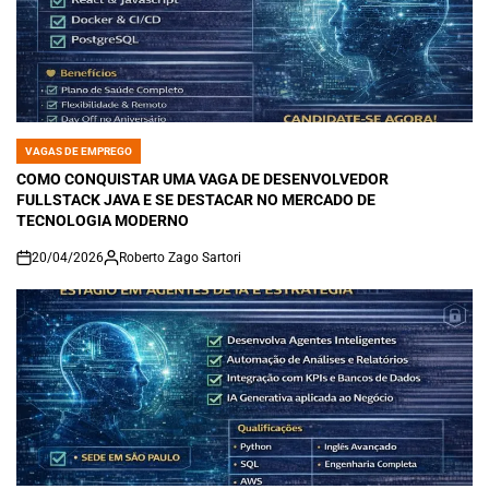
VAGAS DE EMPREGO
POSTED
IN
COMO CONQUISTAR UMA VAGA DE DESENVOLVEDOR
FULLSTACK JAVA E SE DESTACAR NO MERCADO DE
TECNOLOGIA MODERNO
20/04/2026
Roberto Zago Sartori
on