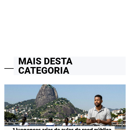
em Full Stack com Python, React, .NET e Suporte Técnico em
Projetos Reais e Cloud Computing
14/04/2026
Roberto Zago Sartori
on
MAIS DESTA
CATEGORIA