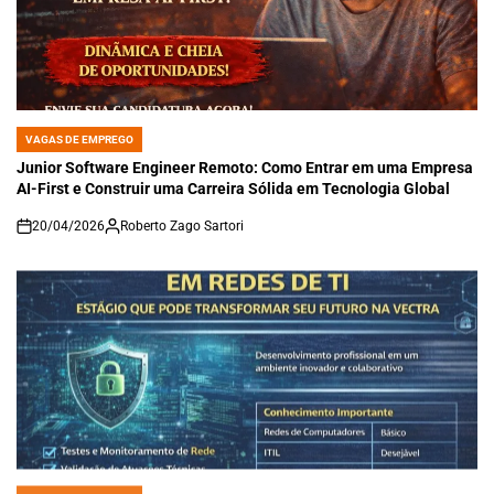
VAGAS DE EMPREGO
POSTED
IN
Junior Software Engineer Remoto: Como Entrar em uma Empresa
AI-First e Construir uma Carreira Sólida em Tecnologia Global
20/04/2026
Roberto Zago Sartori
on
VAGAS DE EMPREGO
POSTED