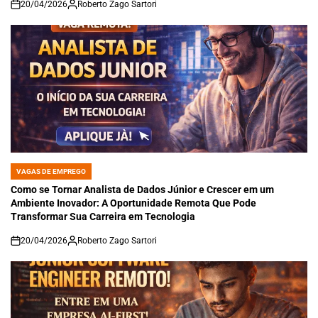
20/04/2026
Roberto Zago Sartori
on
VAGAS DE EMPREGO
POSTED
IN
Como se Tornar Analista de Dados Júnior e Crescer em um
Ambiente Inovador: A Oportunidade Remota Que Pode
Transformar Sua Carreira em Tecnologia
20/04/2026
Roberto Zago Sartori
on