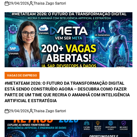
29/04/2026
Thaisa Zago Sartori
on
VAGAS DE EMPREGO
POSTED
IN
#METATEAM 2026: O FUTURO DA TRANSFORMAÇÃO DIGITAL
ESTÁ SENDO CONSTRUÍDO AGORA – DESCUBRA COMO FAZER
PARTE DE UM TIME QUE RECRIA O AMANHÃ COM INTELIGÊNCIA
ARTIFICIAL E ESTRATÉGIA
29/04/2026
Thaisa Zago Sartori
on