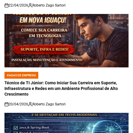
22/04/2026
Roberto Zago Sartori
on
VAGAS DE EMPREGO
POSTED
IN
Técnico de TI Júnior: Como Iniciar Sua Carreira em Suporte,
Infraestrutura e Redes em um Ambiente Profissional de Alto
Crescimento
20/04/2026
Roberto Zago Sartori
on