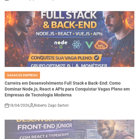
VAGAS DE EMPREGO
POSTED
IN
Carreira em Desenvolvimento Full Stack e Back-End: Como
Dominar Node.js, React e APIs para Conquistar Vagas Pleno em
Empresas de Tecnologia Moderna
18/04/2026
Roberto Zago Sartori
on