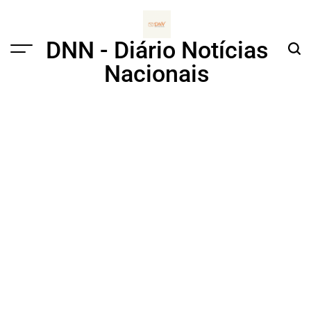
Skip
to
content
DNN - Diário Notícias
Menu
Sear
Nacionais