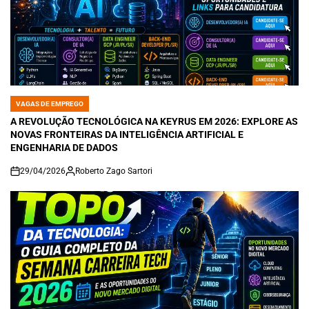
VAGAS DE EMPREGO
POSTED
IN
A REVOLUÇÃO TECNOLÓGICA NA KEYRUS EM 2026: EXPLORE AS
NOVAS FRONTEIRAS DA INTELIGÊNCIA ARTIFICIAL E
ENGENHARIA DE DADOS
29/04/2026
Roberto Zago Sartori
on