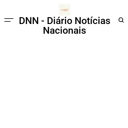
Skip
to
content
DNN - Diário Notícias
Menu
Sear
Nacionais