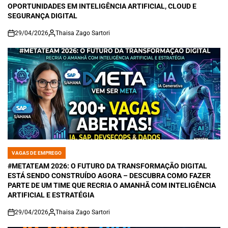
OPORTUNIDADES EM INTELIGÊNCIA ARTIFICIAL, CLOUD E
SEGURANÇA DIGITAL
29/04/2026
Thaisa Zago Sartori
on
VAGAS DE EMPREGO
POSTED
IN
#METATEAM 2026: O FUTURO DA TRANSFORMAÇÃO DIGITAL
ESTÁ SENDO CONSTRUÍDO AGORA – DESCUBRA COMO FAZER
PARTE DE UM TIME QUE RECRIA O AMANHÃ COM INTELIGÊNCIA
ARTIFICIAL E ESTRATÉGIA
29/04/2026
Thaisa Zago Sartori
on