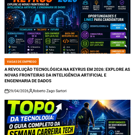
VAGAS DE EMPREGO
POSTED
IN
A REVOLUÇÃO TECNOLÓGICA NA KEYRUS EM 2026: EXPLORE AS
NOVAS FRONTEIRAS DA INTELIGÊNCIA ARTIFICIAL E
ENGENHARIA DE DADOS
29/04/2026
Roberto Zago Sartori
on