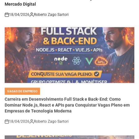
18/04/2026
Roberto Zago Sartori
on
VAGAS DE EMPREGO
POSTED
IN
Carreira em Desenvolvimento Full Stack e Back-End: Como
Dominar Node.js, React e APIs para Conquistar Vagas Pleno em
Empresas de Tecnologia Moderna
18/04/2026
Roberto Zago Sartori
on