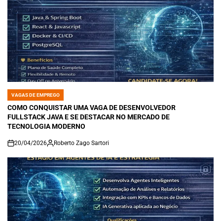
VAGAS DE EMPREGO
POSTED
IN
COMO CONQUISTAR UMA VAGA DE DESENVOLVEDOR
FULLSTACK JAVA E SE DESTACAR NO MERCADO DE
TECNOLOGIA MODERNO
20/04/2026
Roberto Zago Sartori
on