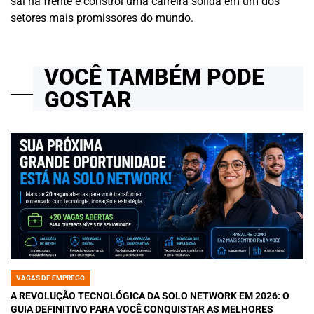
sai na frente e constrói uma carreira sólida em um dos
setores mais promissores do mundo.
VOCÊ TAMBÉM PODE
GOSTAR
VAGAS DE EMPREGO
POSTED
IN
A REVOLUÇÃO TECNOLÓGICA DA SOLO NETWORK EM 2026: O
GUIA DEFINITIVO PARA VOCÊ CONQUISTAR AS MELHORES