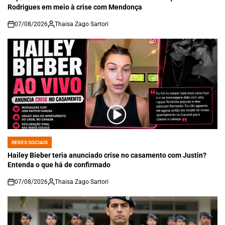
Rodrigues em meio à crise com Mendonça
07/08/2026
Thaisa Zago Sartori
on
REDES SOCIAIS
POSTED
IN
Hailey Bieber teria anunciado crise no casamento com Justin?
Entenda o que há de confirmado
07/08/2026
Thaisa Zago Sartori
on