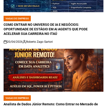
VAGAS DE EMPREGO
POSTED
IN
COMO ENTRAR NO UNIVERSO DE IA E NEGÓCIOS:
OPORTUNIDADE DE ESTÁGIO EM AI AGENTS QUE PODE
ACELERAR SUA CARREIRA NO ITAÚ
20/04/2026
Roberto Zago Sartori
on
VAGAS DE EMPREGO
POSTED
IN
Analista de Dados Júnior Remoto: Como Entrar no Mercado de