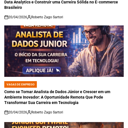
Data Analytics e Construir uma Carreira Sólida no E-commerce
Brasileiro
20/04/2026
Roberto Zago Sartori
on
VAGAS DE EMPREGO
POSTED
IN
Como se Tornar Analista de Dados Júnior e Crescer em um
Ambiente Inovador: A Oportunidade Remota Que Pode
Transformar Sua Carreira em Tecnologia
20/04/2026
Roberto Zago Sartori
on