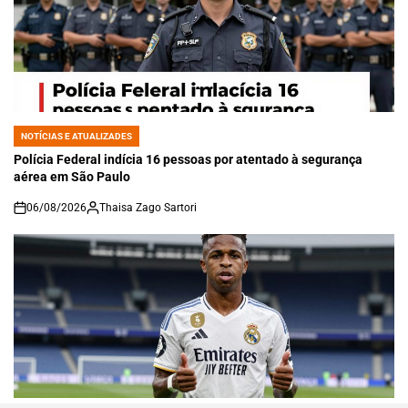
NOTÍCIAS E ATUALIZADES
POSTED
IN
Polícia Federal indícia 16 pessoas por atentado à segurança
aérea em São Paulo
06/08/2026
Thaisa Zago Sartori
on