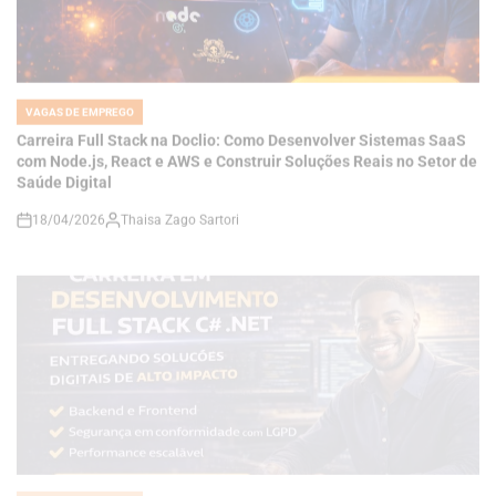
VAGAS DE EMPREGO
POSTED
IN
Carreira Full Stack na Doclio: Como Desenvolver Sistemas SaaS
com Node.js, React e AWS e Construir Soluções Reais no Setor de
Saúde Digital
18/04/2026
Thaisa Zago Sartori
on
VAGAS DE EMPREGO
POSTED
IN
Como se Tornar um Desenvolvedor Full Stack C# .NET e Construir
Soluções de Alto Impacto em um Mercado Cada Vez Mais
Competitivo