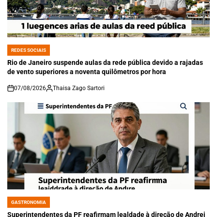
REDES SOCIAIS
POSTED
IN
Rio de Janeiro suspende aulas da rede pública devido a rajadas
de vento superiores a noventa quilômetros por hora
07/08/2026
Thaisa Zago Sartori
on
GASTRONOMIA
POSTED
IN
Superintendentes da PF reafirmam lealdade à direção de Andrei