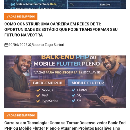
VAGAS DE EMPREGO
POSTED
IN
COMO CONSTRUIR UMA CARREIRA EM REDES DE TI:
OPORTUNIDADE DE ESTÁGIO QUE PODE TRANSFORMAR SEU
FUTURO NA VECTRA
20/04/2026
Roberto Zago Sartori
on
VAGAS DE EMPREGO
POSTED
IN
Carreira em Tecnologia: Como se Tornar Desenvolvedor Back-End
PHP ou Mobile Flutter Pleno e Atuar em Projetos Escaláveis no
Mercado Digital