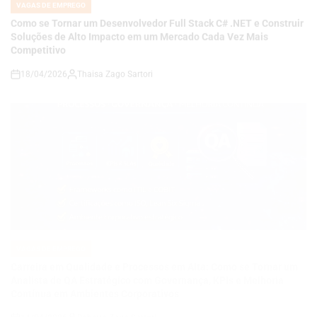
18/04/2026
Thaisa Zago Sartori
on
VAGAS DE EMPREGO
POSTED
IN
Carreira em Qualidade e Processos em Alta: Como se Tornar um
Analista de QA Estratégico com Governança, KPIs e Melhoria
Contínua em Ambientes Corporativos
14/04/2026
Roberto Zago Sartori
on