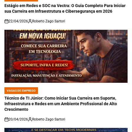
IN
Estágio em Redes e SOC na Vectra: O Guia Completo Para Iniciar
sua Carreira em Infraestrutura e Cibersegurança em 2026
22/04/2026
Roberto Zago Sartori
on
VAGAS DE EMPREGO
POSTED
IN
Técnico de TI Júnior: Como Iniciar Sua Carreira em Suporte,
Infraestrutura e Redes em um Ambiente Profissional de Alto
Crescimento
20/04/2026
Roberto Zago Sartori
on