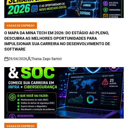
VAGAS DE EMPREGO
POSTED
IN
O MAPA DA MINA TECH EM 2026: DO ESTÁGIO AO PLENO,
DESCUBRA AS MELHORES OPORTUNIDADES PARA
IMPULSIONAR SUA CARREIRA NO DESENVOLVIMENTO DE
SOFTWARE
29/04/2026
Thaisa Zago Sartori
on
VAGAS DE EMPREGO
POSTED