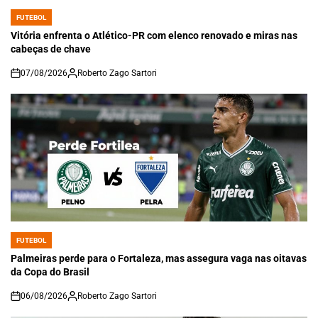
FUTEBOL
POSTED
IN
Vitória enfrenta o Atlético-PR com elenco renovado e miras nas
cabeças de chave
07/08/2026
Roberto Zago Sartori
on
FUTEBOL
POSTED
IN
Palmeiras perde para o Fortaleza, mas assegura vaga nas oitavas
da Copa do Brasil
06/08/2026
Roberto Zago Sartori
on