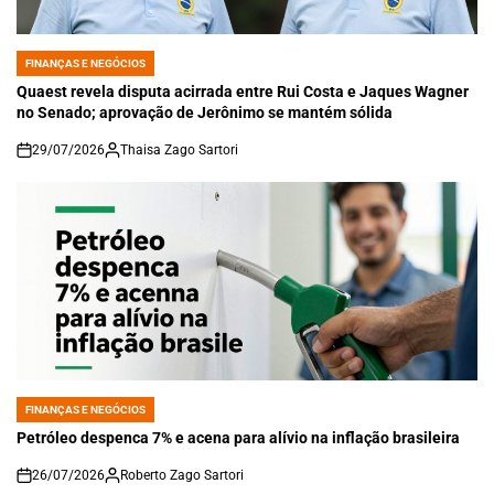
FINANÇAS E NEGÓCIOS
POSTED
IN
Quaest revela disputa acirrada entre Rui Costa e Jaques Wagner
no Senado; aprovação de Jerônimo se mantém sólida
29/07/2026
Thaisa Zago Sartori
on
FINANÇAS E NEGÓCIOS
POSTED
IN
Petróleo despenca 7% e acena para alívio na inflação brasileira
26/07/2026
Roberto Zago Sartori
on