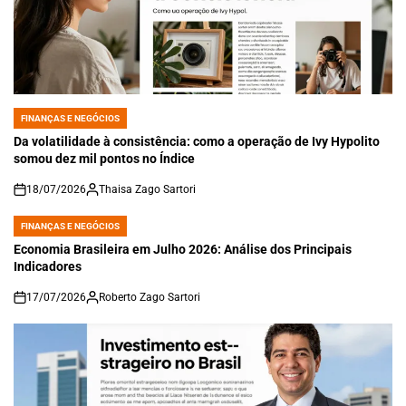
FINANÇAS E NEGÓCIOS
POSTED
IN
Da volatilidade à consistência: como a operação de Ivy Hypolito
somou dez mil pontos no Índice
18/07/2026
Thaisa Zago Sartori
on
FINANÇAS E NEGÓCIOS
POSTED
IN
Economia Brasileira em Julho 2026: Análise dos Principais
Indicadores
17/07/2026
Roberto Zago Sartori
on