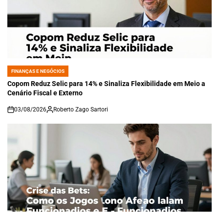
FINANÇAS E NEGÓCIOS
POSTED
IN
Copom Reduz Selic para 14% e Sinaliza Flexibilidade em Meio a
Cenário Fiscal e Externo
03/08/2026
Roberto Zago Sartori
on