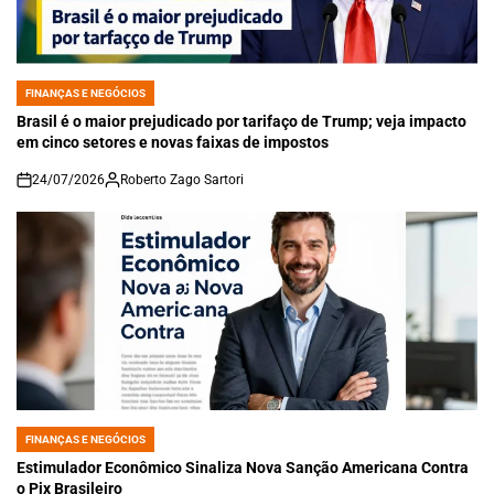
FINANÇAS E NEGÓCIOS
POSTED
IN
Brasil é o maior prejudicado por tarifaço de Trump; veja impacto
em cinco setores e novas faixas de impostos
24/07/2026
Roberto Zago Sartori
on
FINANÇAS E NEGÓCIOS
POSTED
IN
Estimulador Econômico Sinaliza Nova Sanção Americana Contra
o Pix Brasileiro