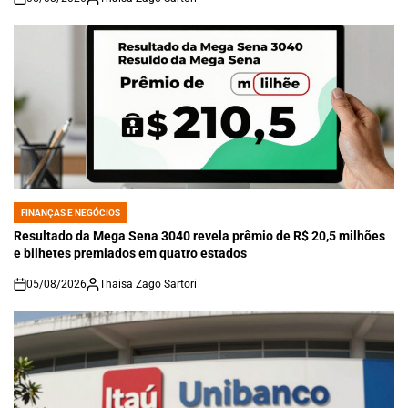
on
FINANÇAS E NEGÓCIOS
POSTED
IN
Resultado da Mega Sena 3040 revela prêmio de R$ 20,5 milhões
e bilhetes premiados em quatro estados
05/08/2026
Thaisa Zago Sartori
on