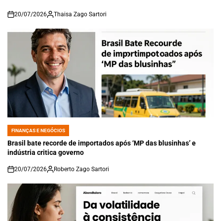
20/07/2026
Thaisa Zago Sartori
on
FINANÇAS E NEGÓCIOS
POSTED
IN
Brasil bate recorde de importados após ‘MP das blusinhas’ e
indústria critica governo
20/07/2026
Roberto Zago Sartori
on