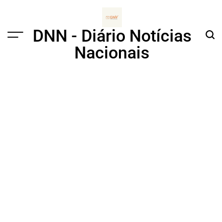
Skip
to
content
DNN - Diário Notícias
Menu
Sear
Nacionais