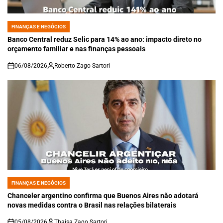
FINANÇAS E NEGÓCIOS
POSTED
IN
Banco Central reduz Selic para 14% ao ano: impacto direto no
orçamento familiar e nas finanças pessoais
06/08/2026
Roberto Zago Sartori
on
FINANÇAS E NEGÓCIOS
POSTED
IN
Chanceler argentino confirma que Buenos Aires não adotará
novas medidas contra o Brasil nas relações bilaterais
05/08/2026
Thaisa Zago Sartori