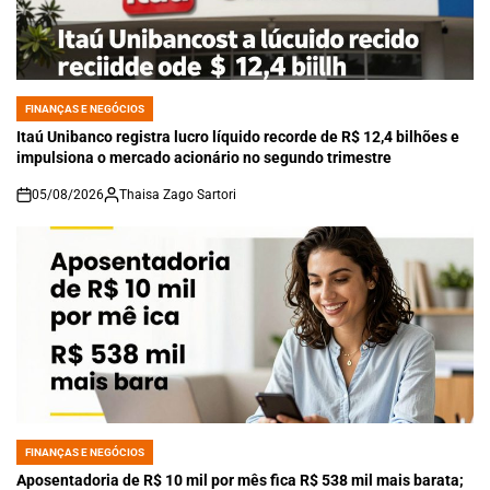
FINANÇAS E NEGÓCIOS
POSTED
IN
Itaú Unibanco registra lucro líquido recorde de R$ 12,4 bilhões e
impulsiona o mercado acionário no segundo trimestre
05/08/2026
Thaisa Zago Sartori
on
FINANÇAS E NEGÓCIOS
POSTED
IN
Aposentadoria de R$ 10 mil por mês fica R$ 538 mil mais barata;