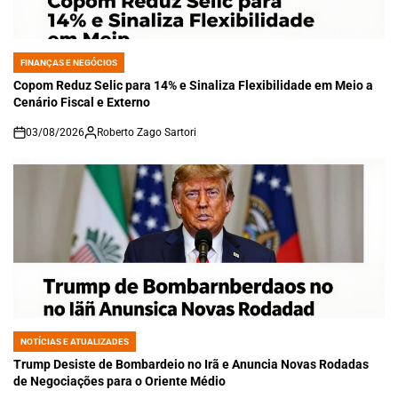
FINANÇAS E NEGÓCIOS
POSTED
IN
Copom Reduz Selic para 14% e Sinaliza Flexibilidade em Meio a
Cenário Fiscal e Externo
03/08/2026
Roberto Zago Sartori
on
NOTÍCIAS E ATUALIZADES
POSTED
IN
Trump Desiste de Bombardeio no Irã e Anuncia Novas Rodadas
de Negociações para o Oriente Médio