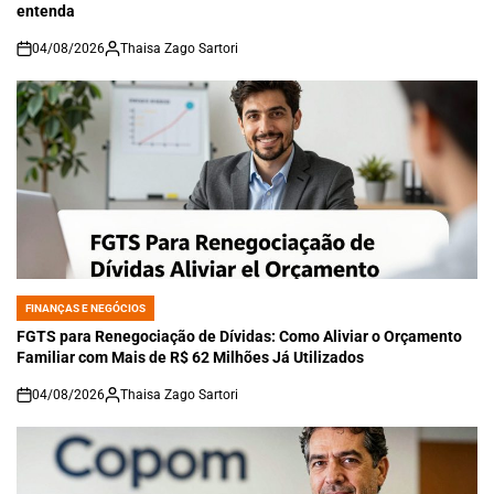
entenda
04/08/2026
Thaisa Zago Sartori
on
FINANÇAS E NEGÓCIOS
POSTED
IN
FGTS para Renegociação de Dívidas: Como Aliviar o Orçamento
Familiar com Mais de R$ 62 Milhões Já Utilizados
04/08/2026
Thaisa Zago Sartori
on