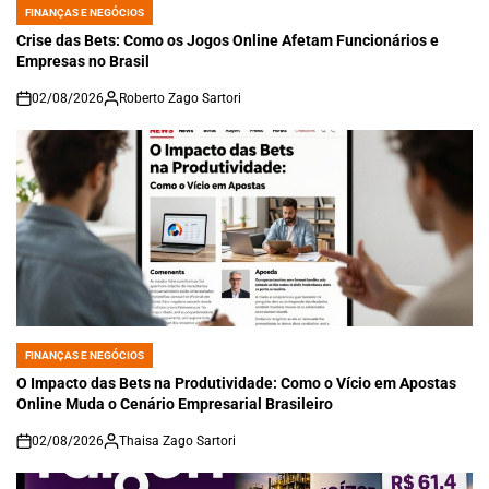
FINANÇAS E NEGÓCIOS
POSTED
IN
Crise das Bets: Como os Jogos Online Afetam Funcionários e
Empresas no Brasil
02/08/2026
Roberto Zago Sartori
on
FINANÇAS E NEGÓCIOS
POSTED
IN
O Impacto das Bets na Produtividade: Como o Vício em Apostas
Online Muda o Cenário Empresarial Brasileiro
02/08/2026
Thaisa Zago Sartori
on