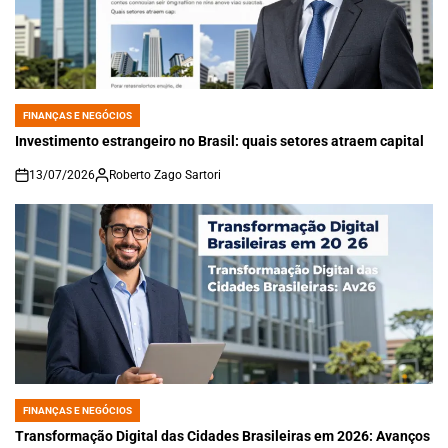
FINANÇAS E NEGÓCIOS
POSTED
IN
Investimento estrangeiro no Brasil: quais setores atraem capital
13/07/2026
Roberto Zago Sartori
on
FINANÇAS E NEGÓCIOS
POSTED
IN
Transformação Digital das Cidades Brasileiras em 2026: Avanços