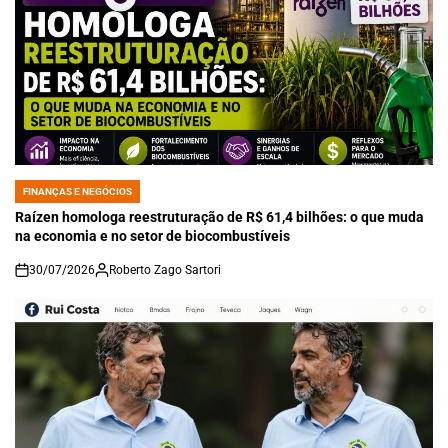
FINANÇAS E NEGÓCIOS
POSTED
IN
Raízen homologa reestruturação de R$ 61,4 bilhões: o que muda
na economia e no setor de biocombustíveis
30/07/2026
Roberto Zago Sartori
on