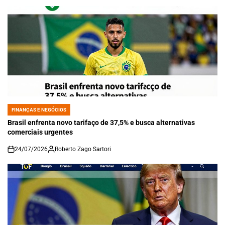
FINANÇAS E NEGÓCIOS
POSTED
IN
Brasil enfrenta novo tarifaço de 37,5% e busca alternativas
comerciais urgentes
24/07/2026
Roberto Zago Sartori
on