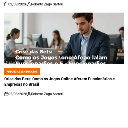
02/08/2026
Roberto Zago Sartori
on
FINANÇAS E NEGÓCIOS
POSTED
IN
Crise das Bets: Como os Jogos Online Afetam Funcionários e
Empresas no Brasil
02/08/2026
Roberto Zago Sartori
on