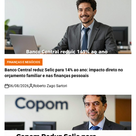
FINANÇAS E NEGÓCIOS
POSTED
IN
Banco Central reduz Selic para 14% ao ano: impacto direto no
orçamento familiar e nas finanças pessoais
06/08/2026
Roberto Zago Sartori
on