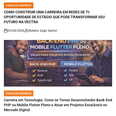
VAGAS DE EMPREGO
POSTED
IN
COMO CONSTRUIR UMA CARREIRA EM REDES DE TI:
OPORTUNIDADE DE ESTÁGIO QUE PODE TRANSFORMAR SEU
FUTURO NA VECTRA
20/04/2026
Roberto Zago Sartori
on
VAGAS DE EMPREGO
POSTED
IN
Carreira em Tecnologia: Como se Tornar Desenvolvedor Back-End
PHP ou Mobile Flutter Pleno e Atuar em Projetos Escaláveis no
Mercado Digital
18/04/2026
Roberto Zago Sartori