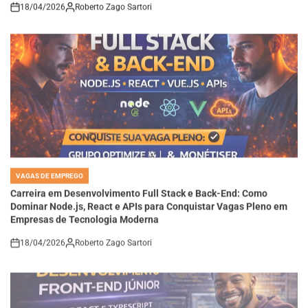
on
VAGAS DE EMPREGO
POSTED
IN
Carreira em Desenvolvimento Full Stack e Back-End: Como
Dominar Node.js, React e APIs para Conquistar Vagas Pleno em
Empresas de Tecnologia Moderna
18/04/2026
Roberto Zago Sartori
on