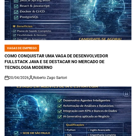
VAGAS DE EMPREGO
POSTED
IN
COMO CONQUISTAR UMA VAGA DE DESENVOLVEDOR
FULLSTACK JAVA E SE DESTACAR NO MERCADO DE
TECNOLOGIA MODERNO
20/04/2026
Roberto Zago Sartori
on