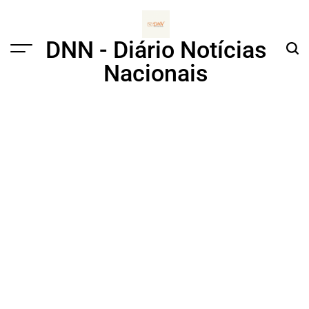
Skip
to
content
DNN - Diário Notícias
Menu
Sear
Nacionais