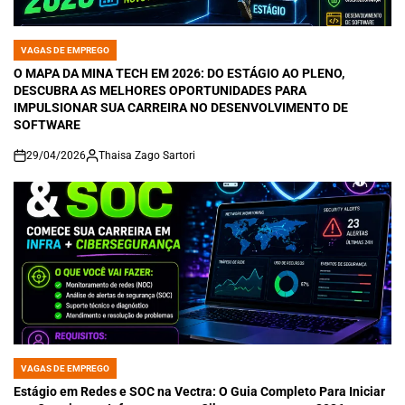
VAGAS DE EMPREGO
POSTED
IN
O MAPA DA MINA TECH EM 2026: DO ESTÁGIO AO PLENO,
DESCUBRA AS MELHORES OPORTUNIDADES PARA
IMPULSIONAR SUA CARREIRA NO DESENVOLVIMENTO DE
SOFTWARE
29/04/2026
Thaisa Zago Sartori
on
VAGAS DE EMPREGO
POSTED
IN
Estágio em Redes e SOC na Vectra: O Guia Completo Para Iniciar