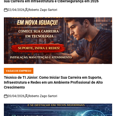
sua Carreira em Infraestrutura e Cibersegurança em 2026
22/04/2026
Roberto Zago Sartori
on
VAGAS DE EMPREGO
POSTED
IN
Técnico de TI Júnior: Como Iniciar Sua Carreira em Suporte,
Infraestrutura e Redes em um Ambiente Profissional de Alto
Crescimento
20/04/2026
Roberto Zago Sartori
on