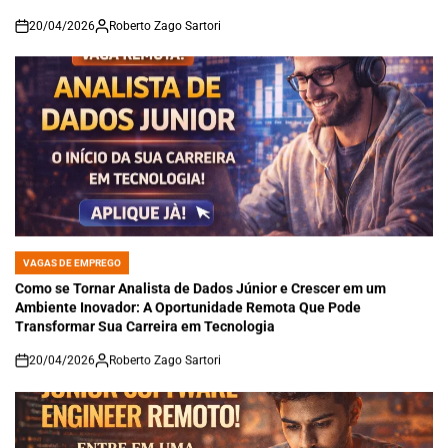
20/04/2026
Roberto Zago Sartori
on
VAGAS DE EMPREGO
POSTED
IN
Como se Tornar Analista de Dados Júnior e Crescer em um
Ambiente Inovador: A Oportunidade Remota Que Pode
Transformar Sua Carreira em Tecnologia
20/04/2026
Roberto Zago Sartori
on