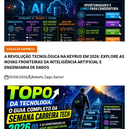
VAGAS DE EMPREGO
POSTED
IN
A REVOLUÇÃO TECNOLÓGICA NA KEYRUS EM 2026: EXPLORE AS
NOVAS FRONTEIRAS DA INTELIGÊNCIA ARTIFICIAL E
ENGENHARIA DE DADOS
29/04/2026
Roberto Zago Sartori
on