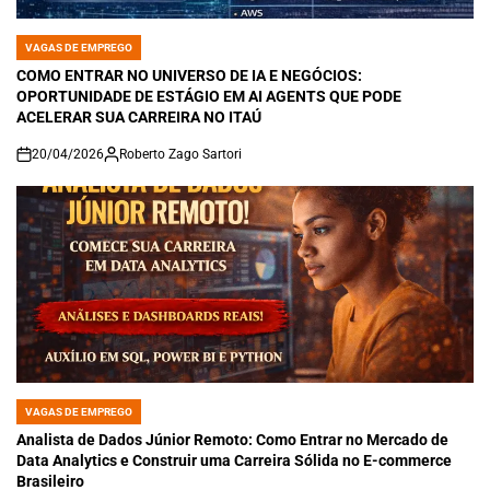
VAGAS DE EMPREGO
POSTED
IN
COMO ENTRAR NO UNIVERSO DE IA E NEGÓCIOS:
OPORTUNIDADE DE ESTÁGIO EM AI AGENTS QUE PODE
ACELERAR SUA CARREIRA NO ITAÚ
20/04/2026
Roberto Zago Sartori
on
VAGAS DE EMPREGO
POSTED
IN
Analista de Dados Júnior Remoto: Como Entrar no Mercado de
Data Analytics e Construir uma Carreira Sólida no E-commerce
Brasileiro