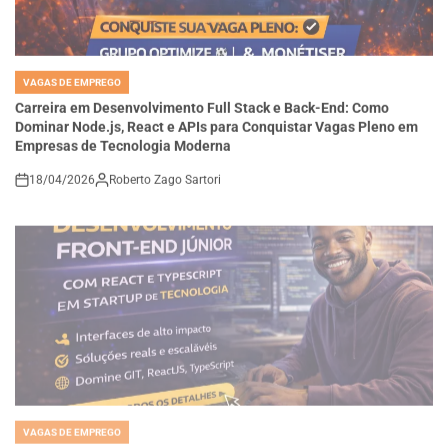
VAGAS DE EMPREGO
POSTED
IN
Carreira em Desenvolvimento Full Stack e Back-End: Como
Dominar Node.js, React e APIs para Conquistar Vagas Pleno em
Empresas de Tecnologia Moderna
18/04/2026
Roberto Zago Sartori
on
VAGAS DE EMPREGO
POSTED
IN
Como se Tornar um Desenvolvedor Front-End Júnior com React e
TypeScript e Construir Interfaces de Alta Performance em
Startups de Tecnologia