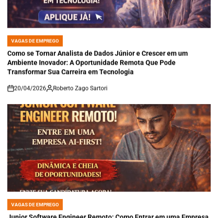
VAGAS DE EMPREGO
POSTED
IN
Como se Tornar Analista de Dados Júnior e Crescer em um
Ambiente Inovador: A Oportunidade Remota Que Pode
Transformar Sua Carreira em Tecnologia
20/04/2026
Roberto Zago Sartori
on
VAGAS DE EMPREGO
POSTED
IN
Junior Software Engineer Remoto: Como Entrar em uma Empresa