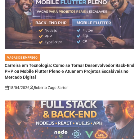
VAGAS DE EMPREGO
POSTED
IN
Carreira em Tecnologia: Como se Tornar Desenvolvedor Back-End
PHP ou Mobile Flutter Pleno e Atuar em Projetos Escaláveis no
Mercado Digital
18/04/2026
Roberto Zago Sartori
on