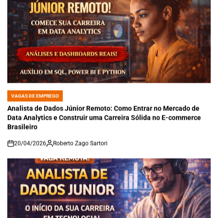
VAGAS DE EMPREGO
POSTED
IN
Analista de Dados Júnior Remoto: Como Entrar no Mercado de
Data Analytics e Construir uma Carreira Sólida no E-commerce
Brasileiro
20/04/2026
Roberto Zago Sartori
on