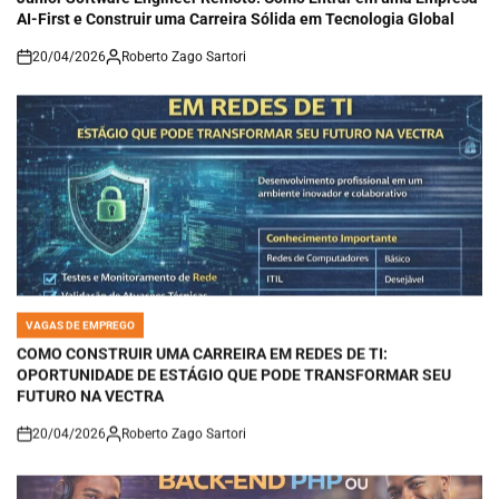
AI-First e Construir uma Carreira Sólida em Tecnologia Global
20/04/2026
Roberto Zago Sartori
on
VAGAS DE EMPREGO
POSTED
IN
COMO CONSTRUIR UMA CARREIRA EM REDES DE TI:
OPORTUNIDADE DE ESTÁGIO QUE PODE TRANSFORMAR SEU
FUTURO NA VECTRA
20/04/2026
Roberto Zago Sartori
on