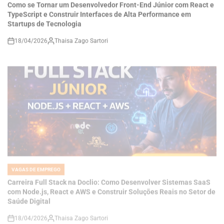
18/04/2026
Thaisa Zago Sartori
on
VAGAS DE EMPREGO
POSTED
IN
Carreira Full Stack na Doclio: Como Desenvolver Sistemas SaaS
com Node.js, React e AWS e Construir Soluções Reais no Setor de
Saúde Digital
18/04/2026
Thaisa Zago Sartori
on