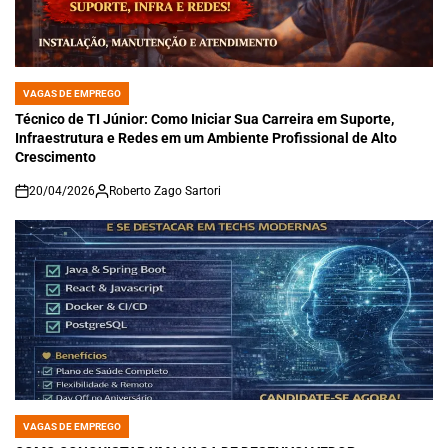
VAGAS DE EMPREGO
POSTED
IN
Técnico de TI Júnior: Como Iniciar Sua Carreira em Suporte,
Infraestrutura e Redes em um Ambiente Profissional de Alto
Crescimento
20/04/2026
Roberto Zago Sartori
on
VAGAS DE EMPREGO
POSTED
IN