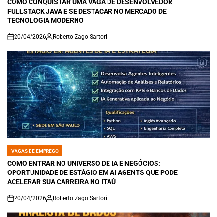
COMO CONQUISTAR UMA VAGA DE DESENVOLVEDOR
FULLSTACK JAVA E SE DESTACAR NO MERCADO DE
TECNOLOGIA MODERNO
20/04/2026
Roberto Zago Sartori
on
VAGAS DE EMPREGO
POSTED
IN
COMO ENTRAR NO UNIVERSO DE IA E NEGÓCIOS:
OPORTUNIDADE DE ESTÁGIO EM AI AGENTS QUE PODE
ACELERAR SUA CARREIRA NO ITAÚ
20/04/2026
Roberto Zago Sartori
on