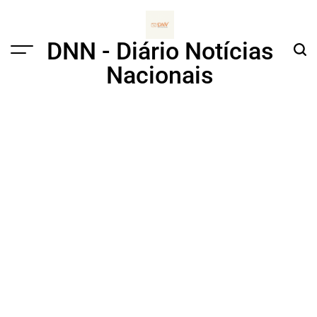
Skip
to
content
DNN - Diário Notícias
Menu
Sear
Nacionais