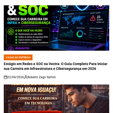
VAGAS DE EMPREGO
POSTED
IN
Estágio em Redes e SOC na Vectra: O Guia Completo Para Iniciar
sua Carreira em Infraestrutura e Cibersegurança em 2026
22/04/2026
Roberto Zago Sartori
on