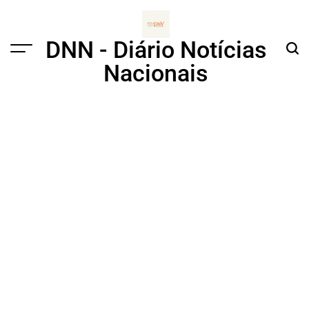
Skip
to
content
DNN - Diário Notícias
Menu
Sear
Nacionais