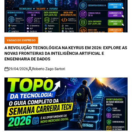
VAGAS DE EMPREGO
POSTED
IN
A REVOLUÇÃO TECNOLÓGICA NA KEYRUS EM 2026: EXPLORE AS
NOVAS FRONTEIRAS DA INTELIGÊNCIA ARTIFICIAL E
ENGENHARIA DE DADOS
29/04/2026
Roberto Zago Sartori
on