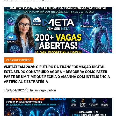
on
VAGAS DE EMPREGO
POSTED
IN
#METATEAM 2026: O FUTURO DA TRANSFORMAÇÃO DIGITAL
ESTÁ SENDO CONSTRUÍDO AGORA – DESCUBRA COMO FAZER
PARTE DE UM TIME QUE RECRIA O AMANHÃ COM INTELIGÊNCIA
ARTIFICIAL E ESTRATÉGIA
29/04/2026
Thaisa Zago Sartori
on