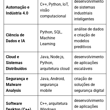
desenvolvimento
C++, Python, IoT,
Automação e
de sistemas
visão
Indústria 4.0
industriais
computacional
inteligentes
análise de dados
Python, SQL,
Ciência de
e criação de
Machine
Dados e IA
modelos
Learning
preditivos
Cloud e
Java, Node.js,
desenvolvimento
Sistemas
Python,
de aplicações
Distribuídos
arquitetura cloud
escaláveis
Segurança e
Java, Android,
criação de
Malware
segurança
soluções de
Analysis
mobile
segurança digital
desenvolvimento
Software
C++, arquitetura
de aplicações
Desktop (C++)
Windows