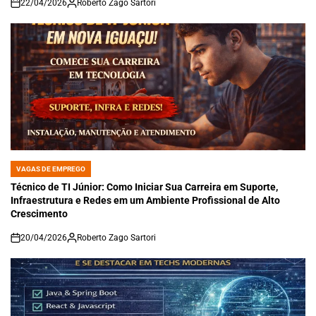
22/04/2026
Roberto Zago Sartori
on
VAGAS DE EMPREGO
POSTED
IN
Técnico de TI Júnior: Como Iniciar Sua Carreira em Suporte,
Infraestrutura e Redes em um Ambiente Profissional de Alto
Crescimento
20/04/2026
Roberto Zago Sartori
on