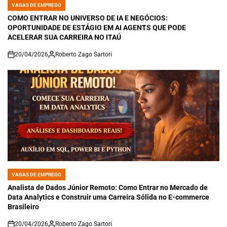
VAGAS DE EMPREGO
POSTED
IN
COMO ENTRAR NO UNIVERSO DE IA E NEGÓCIOS:
OPORTUNIDADE DE ESTÁGIO EM AI AGENTS QUE PODE
ACELERAR SUA CARREIRA NO ITAÚ
20/04/2026
Roberto Zago Sartori
on
VAGAS DE EMPREGO
POSTED
IN
Analista de Dados Júnior Remoto: Como Entrar no Mercado de
Data Analytics e Construir uma Carreira Sólida no E-commerce
Brasileiro
20/04/2026
Roberto Zago Sartori
on