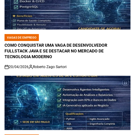
VAGAS DE EMPREGO
POSTED
IN
COMO CONQUISTAR UMA VAGA DE DESENVOLVEDOR
FULLSTACK JAVA E SE DESTACAR NO MERCADO DE
TECNOLOGIA MODERNO
20/04/2026
Roberto Zago Sartori
on