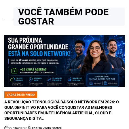
VOCÊ TAMBÉM PODE
GOSTAR
VAGAS DE EMPREGO
POSTED
IN
A REVOLUÇÃO TECNOLÓGICA DA SOLO NETWORK EM 2026: O
GUIA DEFINITIVO PARA VOCÊ CONQUISTAR AS MELHORES
OPORTUNIDADES EM INTELIGÊNCIA ARTIFICIAL, CLOUD E
SEGURANÇA DIGITAL
29/04/2026
Thaisa Zago Sartori