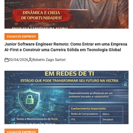
VAGAS DE EMPREGO
POSTED
IN
Junior Software Engineer Remoto: Como Entrar em uma Empresa
AI-First e Construir uma Carreira Sólida em Tecnologia Global
20/04/2026
Roberto Zago Sartori
on
VAGAS DE EMPREGO
POSTED
IN