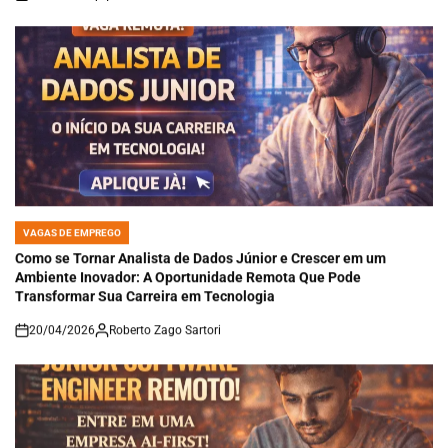
VAGAS DE EMPREGO
POSTED
IN
Como se Tornar Analista de Dados Júnior e Crescer em um
Ambiente Inovador: A Oportunidade Remota Que Pode
Transformar Sua Carreira em Tecnologia
20/04/2026
Roberto Zago Sartori
on