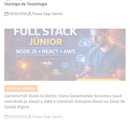
on
VAGAS DE EMPREGO
POSTED
IN
Carreira Full Stack na Doclio: Como Desenvolver Sistemas SaaS
com Node.js, React e AWS e Construir Soluções Reais no Setor de
Saúde Digital
18/04/2026
Thaisa Zago Sartori
on