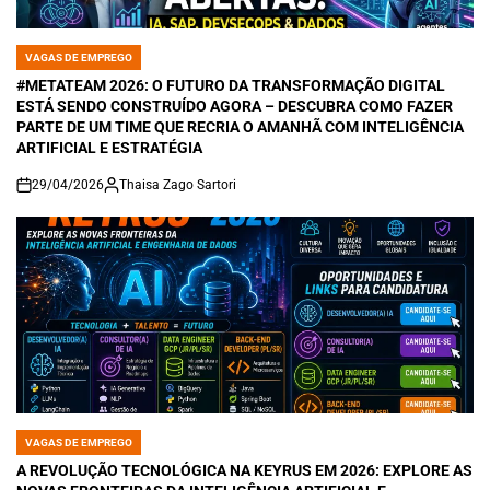
VAGAS DE EMPREGO
POSTED
IN
#METATEAM 2026: O FUTURO DA TRANSFORMAÇÃO DIGITAL
ESTÁ SENDO CONSTRUÍDO AGORA – DESCUBRA COMO FAZER
PARTE DE UM TIME QUE RECRIA O AMANHÃ COM INTELIGÊNCIA
ARTIFICIAL E ESTRATÉGIA
29/04/2026
Thaisa Zago Sartori
on
VAGAS DE EMPREGO
POSTED
IN
A REVOLUÇÃO TECNOLÓGICA NA KEYRUS EM 2026: EXPLORE AS