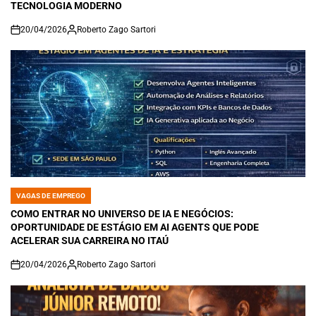
TECNOLOGIA MODERNO
20/04/2026
Roberto Zago Sartori
on
VAGAS DE EMPREGO
POSTED
IN
COMO ENTRAR NO UNIVERSO DE IA E NEGÓCIOS:
OPORTUNIDADE DE ESTÁGIO EM AI AGENTS QUE PODE
ACELERAR SUA CARREIRA NO ITAÚ
20/04/2026
Roberto Zago Sartori
on