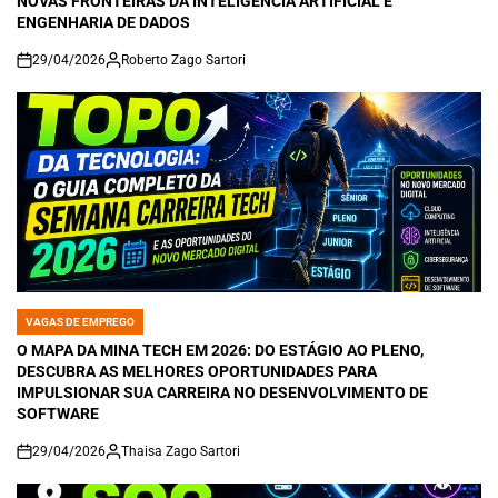
NOVAS FRONTEIRAS DA INTELIGÊNCIA ARTIFICIAL E
ENGENHARIA DE DADOS
29/04/2026
Roberto Zago Sartori
on
VAGAS DE EMPREGO
POSTED
IN
O MAPA DA MINA TECH EM 2026: DO ESTÁGIO AO PLENO,
DESCUBRA AS MELHORES OPORTUNIDADES PARA
IMPULSIONAR SUA CARREIRA NO DESENVOLVIMENTO DE
SOFTWARE
29/04/2026
Thaisa Zago Sartori
on