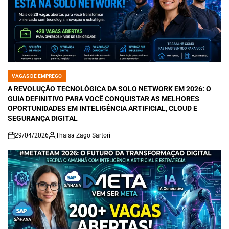
VAGAS DE EMPREGO
POSTED
IN
A REVOLUÇÃO TECNOLÓGICA DA SOLO NETWORK EM 2026: O
GUIA DEFINITIVO PARA VOCÊ CONQUISTAR AS MELHORES
OPORTUNIDADES EM INTELIGÊNCIA ARTIFICIAL, CLOUD E
SEGURANÇA DIGITAL
29/04/2026
Thaisa Zago Sartori
on