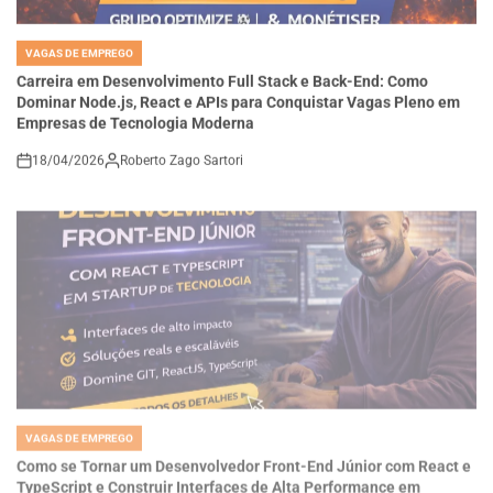
VAGAS DE EMPREGO
POSTED
IN
Carreira em Desenvolvimento Full Stack e Back-End: Como
Dominar Node.js, React e APIs para Conquistar Vagas Pleno em
Empresas de Tecnologia Moderna
18/04/2026
Roberto Zago Sartori
on
VAGAS DE EMPREGO
POSTED
IN
Como se Tornar um Desenvolvedor Front-End Júnior com React e
TypeScript e Construir Interfaces de Alta Performance em
Startups de Tecnologia
18/04/2026
Thaisa Zago Sartori