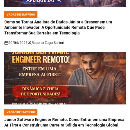
VAGAS DE EMPREGO
POSTED
IN
Como se Tornar Analista de Dados Júnior e Crescer em um
Ambiente Inovador: A Oportunidade Remota Que Pode
Transformar Sua Carreira em Tecnologia
20/04/2026
Roberto Zago Sartori
on
VAGAS DE EMPREGO
POSTED
IN
Junior Software Engineer Remoto: Como Entrar em uma Empresa
AI-First e Construir uma Carreira Sólida em Tecnologia Global