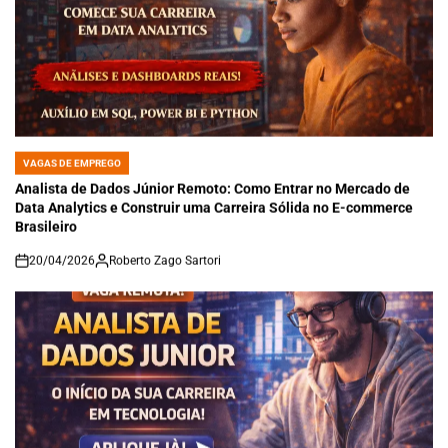
VAGAS DE EMPREGO
POSTED
IN
Analista de Dados Júnior Remoto: Como Entrar no Mercado de
Data Analytics e Construir uma Carreira Sólida no E-commerce
Brasileiro
20/04/2026
Roberto Zago Sartori
on