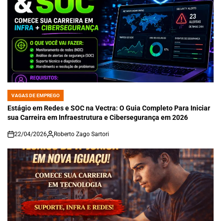
VAGAS DE EMPREGO
POSTED
IN
Estágio em Redes e SOC na Vectra: O Guia Completo Para Iniciar
sua Carreira em Infraestrutura e Cibersegurança em 2026
22/04/2026
Roberto Zago Sartori
on