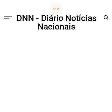
Skip
to
content
DNN - Diário Notícias
Menu
Sear
Nacionais