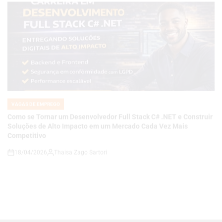
VAGAS DE EMPREGO
POSTED
IN
Como se Tornar um Desenvolvedor Full Stack C# .NET e Construir
Soluções de Alto Impacto em um Mercado Cada Vez Mais
Competitivo
18/04/2026
Thaisa Zago Sartori
on