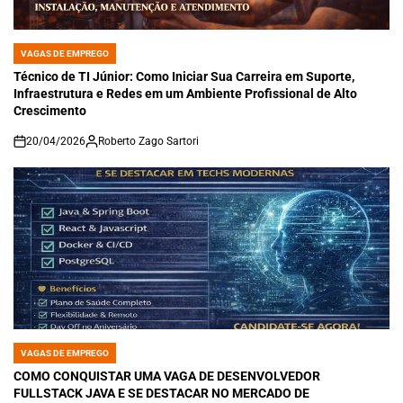
VAGAS DE EMPREGO
POSTED
IN
Técnico de TI Júnior: Como Iniciar Sua Carreira em Suporte,
Infraestrutura e Redes em um Ambiente Profissional de Alto
Crescimento
20/04/2026
Roberto Zago Sartori
on
VAGAS DE EMPREGO
POSTED
IN
COMO CONQUISTAR UMA VAGA DE DESENVOLVEDOR
FULLSTACK JAVA E SE DESTACAR NO MERCADO DE