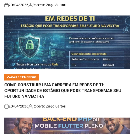
20/04/2026
Roberto Zago Sartori
on
VAGAS DE EMPREGO
POSTED
IN
COMO CONSTRUIR UMA CARREIRA EM REDES DE TI:
OPORTUNIDADE DE ESTÁGIO QUE PODE TRANSFORMAR SEU
FUTURO NA VECTRA
20/04/2026
Roberto Zago Sartori
on