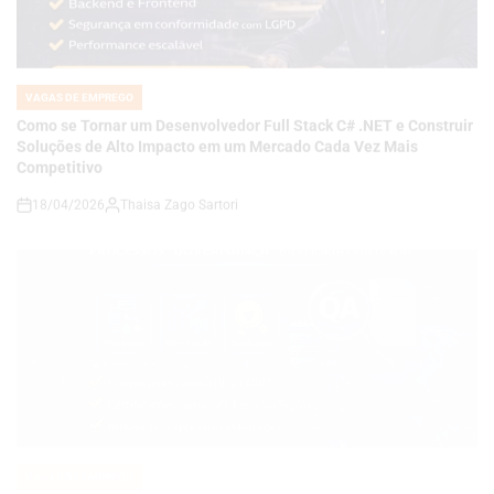
VAGAS DE EMPREGO
POSTED
IN
Como se Tornar um Desenvolvedor Full Stack C# .NET e Construir
Soluções de Alto Impacto em um Mercado Cada Vez Mais
Competitivo
18/04/2026
Thaisa Zago Sartori
on
VAGAS DE EMPREGO
POSTED
IN
Carreira em Qualidade e Processos em Alta: Como se Tornar um
Analista de QA Estratégico com Governança, KPIs e Melhoria
Contínua em Ambientes Corporativos
14/04/2026
Roberto Zago Sartori
on