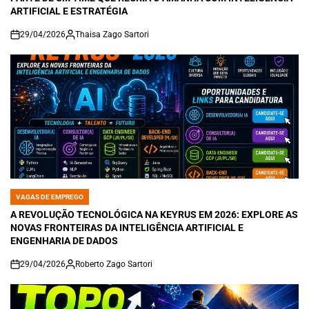
ARTIFICIAL E ESTRATÉGIA
29/04/2026
Thaisa Zago Sartori
on
VAGAS DE EMPREGO
POSTED
IN
A REVOLUÇÃO TECNOLÓGICA NA KEYRUS EM 2026: EXPLORE AS
NOVAS FRONTEIRAS DA INTELIGÊNCIA ARTIFICIAL E
ENGENHARIA DE DADOS
29/04/2026
Roberto Zago Sartori
on