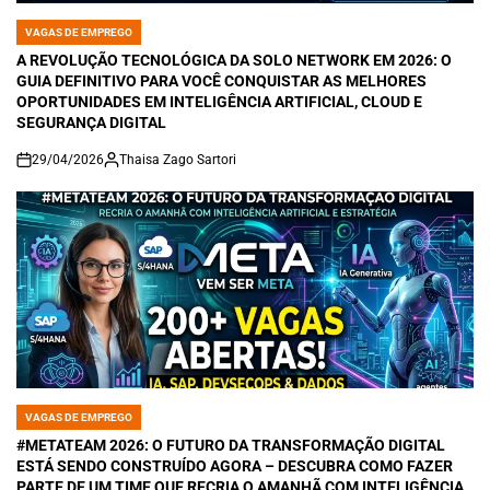
VAGAS DE EMPREGO
POSTED
IN
A REVOLUÇÃO TECNOLÓGICA DA SOLO NETWORK EM 2026: O
GUIA DEFINITIVO PARA VOCÊ CONQUISTAR AS MELHORES
OPORTUNIDADES EM INTELIGÊNCIA ARTIFICIAL, CLOUD E
SEGURANÇA DIGITAL
29/04/2026
Thaisa Zago Sartori
on
VAGAS DE EMPREGO
POSTED
IN
#METATEAM 2026: O FUTURO DA TRANSFORMAÇÃO DIGITAL
ESTÁ SENDO CONSTRUÍDO AGORA – DESCUBRA COMO FAZER
PARTE DE UM TIME QUE RECRIA O AMANHÃ COM INTELIGÊNCIA