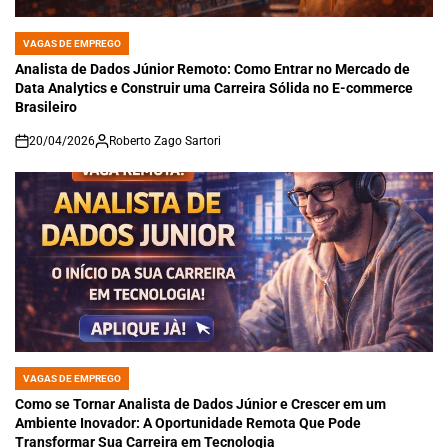
VAGAS DE EMPREGO
POSTED
IN
Analista de Dados Júnior Remoto: Como Entrar no Mercado de
Data Analytics e Construir uma Carreira Sólida no E-commerce
Brasileiro
20/04/2026
Roberto Zago Sartori
on
VAGAS DE EMPREGO
POSTED
IN
Como se Tornar Analista de Dados Júnior e Crescer em um
Ambiente Inovador: A Oportunidade Remota Que Pode
Transformar Sua Carreira em Tecnologia