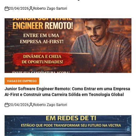
20/04/2026
Roberto Zago Sartori
on
VAGAS DE EMPREGO
POSTED
IN
Junior Software Engineer Remoto: Como Entrar em uma Empresa
AI-First e Construir uma Carreira Sólida em Tecnologia Global
20/04/2026
Roberto Zago Sartori
on