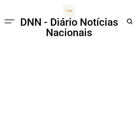
Skip
to
content
DNN - Diário Notícias
Menu
Sear
Nacionais