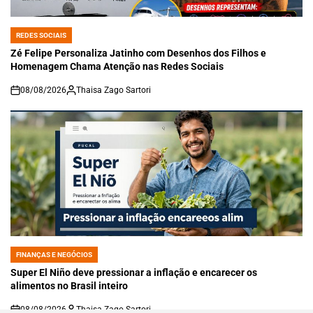
REDES SOCIAIS
POSTED
IN
Zé Felipe Personaliza Jatinho com Desenhos dos Filhos e
Homenagem Chama Atenção nas Redes Sociais
08/08/2026
Thaisa Zago Sartori
on
FINANÇAS E NEGÓCIOS
POSTED
IN
Super El Niño deve pressionar a inflação e encarecer os
alimentos no Brasil inteiro
08/08/2026
Thaisa Zago Sartori