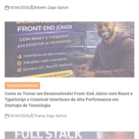
on
VAGAS DE EMPREGO
POSTED
IN
Como se Tornar um Desenvolvedor Front-End Júnior com React e
TypeScript e Construir Interfaces de Alta Performance em
Startups de Tecnologia
18/04/2026
Thaisa Zago Sartori
on