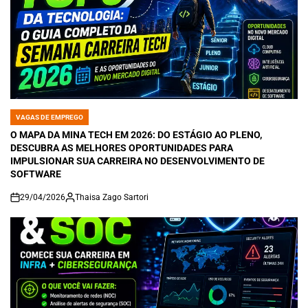
VAGAS DE EMPREGO
POSTED
IN
O MAPA DA MINA TECH EM 2026: DO ESTÁGIO AO PLENO,
DESCUBRA AS MELHORES OPORTUNIDADES PARA
IMPULSIONAR SUA CARREIRA NO DESENVOLVIMENTO DE
SOFTWARE
29/04/2026
Thaisa Zago Sartori
on