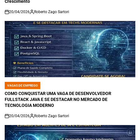
Crescimento
20/04/2026
Roberto Zago Sartori
on
VAGAS DE EMPREGO
POSTED
IN
COMO CONQUISTAR UMA VAGA DE DESENVOLVEDOR
FULLSTACK JAVA E SE DESTACAR NO MERCADO DE
TECNOLOGIA MODERNO
20/04/2026
Roberto Zago Sartori
on