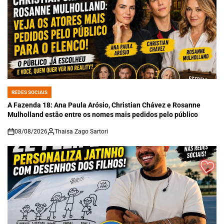
REDES SOCIAIS
POSTED
IN
A Fazenda 18: Ana Paula Arósio, Christian Chávez e Rosanne
Mulholland estão entre os nomes mais pedidos pelo público
08/08/2026
Thaisa Zago Sartori
on