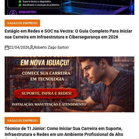
VAGAS DE EMPREGO
POSTED
IN
Estágio em Redes e SOC na Vectra: O Guia Completo Para Iniciar
sua Carreira em Infraestrutura e Cibersegurança em 2026
22/04/2026
Roberto Zago Sartori
on
VAGAS DE EMPREGO
POSTED
IN
Técnico de TI Júnior: Como Iniciar Sua Carreira em Suporte,
Infraestrutura e Redes em um Ambiente Profissional de Alto