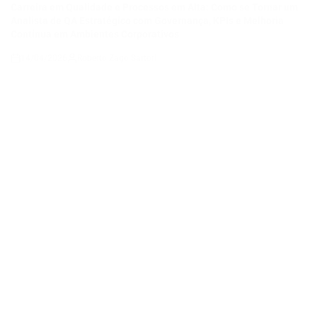
VAGAS DE EMPREGO
POSTED
IN
COMO SE TORNAR UM ANALISTA DE QA JÚNIOR E CONSTRUIR
UMA CARREIRA EM QUALIDADE DE SOFTWARE EM UMA
EMPRESA DE TECNOLOGIA E ENERGIA EM EXPANSÃO
14/04/2026
Thaisa Zago Sartori
on