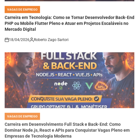
VAGAS DE EMPREGO
POSTED
IN
Carreira em Tecnologia: Como se Tornar Desenvolvedor Back-End
PHP ou Mobile Flutter Pleno e Atuar em Projetos Escaláveis no
Mercado Digital
18/04/2026
Roberto Zago Sartori
on
VAGAS DE EMPREGO
POSTED
IN
Carreira em Desenvolvimento Full Stack e Back-End: Como
Dominar Node.js, React e APIs para Conquistar Vagas Pleno em
Empresas de Tecnologia Moderna
18/04/2026
Roberto Zago Sartori