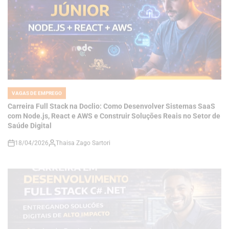
VAGAS DE EMPREGO
POSTED
IN
Carreira Full Stack na Doclio: Como Desenvolver Sistemas SaaS
com Node.js, React e AWS e Construir Soluções Reais no Setor de
Saúde Digital
18/04/2026
Thaisa Zago Sartori
on