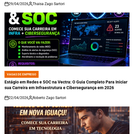
29/04/2026
Thaisa Zago Sartori
on
VAGAS DE EMPREGO
POSTED
IN
Estágio em Redes e SOC na Vectra: O Guia Completo Para Iniciar
sua Carreira em Infraestrutura e Cibersegurança em 2026
22/04/2026
Roberto Zago Sartori
on