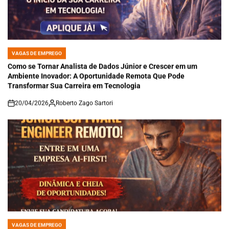
VAGAS DE EMPREGO
POSTED
IN
Como se Tornar Analista de Dados Júnior e Crescer em um
Ambiente Inovador: A Oportunidade Remota Que Pode
Transformar Sua Carreira em Tecnologia
20/04/2026
Roberto Zago Sartori
on
VAGAS DE EMPREGO
POSTED