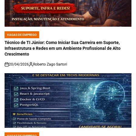
VAGAS DE EMPREGO
POSTED
IN
Técnico de TI Júnior: Como Iniciar Sua Carreira em Suporte,
Infraestrutura e Redes em um Ambiente Profissional de Alto
Crescimento
20/04/2026
Roberto Zago Sartori
on
VAGAS DE EMPREGO