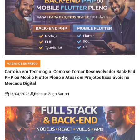
VAGAS DE EMPREGO
POSTED
IN
Carreira em Tecnologia: Como se Tornar Desenvolvedor Back-End
PHP ou Mobile Flutter Pleno e Atuar em Projetos Escaláveis no
Mercado Digital
18/04/2026
Roberto Zago Sartori
on