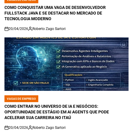
POSTED
IN
COMO CONQUISTAR UMA VAGA DE DESENVOLVEDOR
FULLSTACK JAVA E SE DESTACAR NO MERCADO DE
TECNOLOGIA MODERNO
20/04/2026
Roberto Zago Sartori
on
VAGAS DE EMPREGO
POSTED
IN
COMO ENTRAR NO UNIVERSO DE IA E NEGÓCIOS:
OPORTUNIDADE DE ESTÁGIO EM AI AGENTS QUE PODE
ACELERAR SUA CARREIRA NO ITAÚ
20/04/2026
Roberto Zago Sartori
on