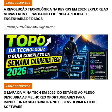
VAGAS DE EMPREGO
POSTED
IN
A REVOLUÇÃO TECNOLÓGICA NA KEYRUS EM 2026: EXPLORE AS
NOVAS FRONTEIRAS DA INTELIGÊNCIA ARTIFICIAL E
ENGENHARIA DE DADOS
29/04/2026
Roberto Zago Sartori
on
VAGAS DE EMPREGO
POSTED
IN
O MAPA DA MINA TECH EM 2026: DO ESTÁGIO AO PLENO,
DESCUBRA AS MELHORES OPORTUNIDADES PARA
IMPULSIONAR SUA CARREIRA NO DESENVOLVIMENTO DE
SOFTWARE