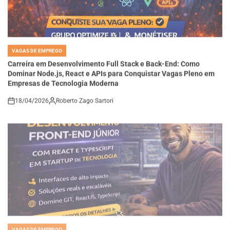
VAGAS DE EMPREGO
POSTED
IN
Carreira em Desenvolvimento Full Stack e Back-End: Como
Dominar Node.js, React e APIs para Conquistar Vagas Pleno em
Empresas de Tecnologia Moderna
18/04/2026
Roberto Zago Sartori
on
VAGAS DE EMPREGO
POSTED
IN
Como se Tornar um Desenvolvedor Front-End Júnior com React e