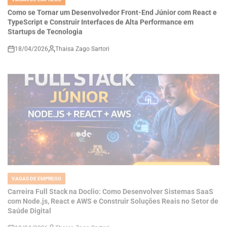
TypeScript e Construir Interfaces de Alta Performance em
Startups de Tecnologia
18/04/2026
Thaisa Zago Sartori
on
VAGAS DE EMPREGO
POSTED
IN
Carreira Full Stack na Doclio: Como Desenvolver Sistemas SaaS
com Node.js, React e AWS e Construir Soluções Reais no Setor de
Saúde Digital
18/04/2026
Thaisa Zago Sartori
on