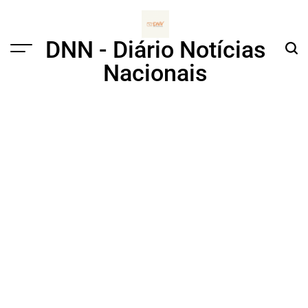
Skip
to
content
DNN - Diário Notícias
Menu
Sear
Nacionais