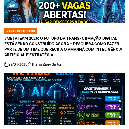
VAGAS DE EMPREGO
POSTED
IN
#METATEAM 2026: O FUTURO DA TRANSFORMAÇÃO DIGITAL
ESTÁ SENDO CONSTRUÍDO AGORA – DESCUBRA COMO FAZER
PARTE DE UM TIME QUE RECRIA O AMANHÃ COM INTELIGÊNCIA
ARTIFICIAL E ESTRATÉGIA
29/04/2026
Thaisa Zago Sartori
on