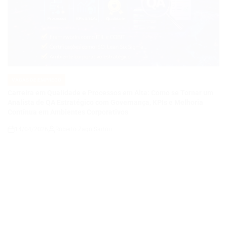
VAGAS DE EMPREGO
POSTED
IN
Carreira em Qualidade e Processos em Alta: Como se Tornar um
Analista de QA Estratégico com Governança, KPIs e Melhoria
Contínua em Ambientes Corporativos
14/04/2026
Roberto Zago Sartori
on
VAGAS DE EMPREGO
POSTED
IN
COMO SE TORNAR UM ANALISTA DE QA JÚNIOR E CONSTRUIR
UMA CARREIRA EM QUALIDADE DE SOFTWARE EM UMA