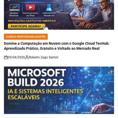
CURSOS PROFISSIONALIZANTES
POSTED
IN
Domine a Computação em Nuvem com o Google Cloud TecHub:
Aprendizado Prático, Gratuito e Voltado ao Mercado Real
09/04/2026
Roberto Zago Sartori
on
CURSOS PROFISSIONALIZANTES