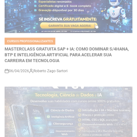
CURSOS PROFISSIONALIZANTES
POSTED
IN
MASTERCLASS GRATUITA SAP + IA: COMO DOMINAR S/4HANA,
BTP E INTELIGÊNCIA ARTIFICIAL PARA ACELERAR SUA
CARREIRA EM TECNOLOGIA
06/04/2026
Roberto Zago Sartori
on
CURSOS PROFISSIONALIZANTES
POSTED
IN
Cursos Gratuitos da FGV: Como Aprender Ciência de Dados, IA,