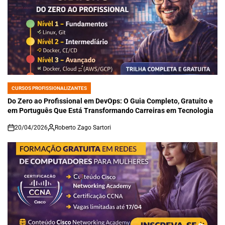
CURSOS PROFISSIONALIZANTES
POSTED
IN
Do Zero ao Profissional em DevOps: O Guia Completo, Gratuito e
em Português Que Está Transformando Carreiras em Tecnologia
20/04/2026
Roberto Zago Sartori
on