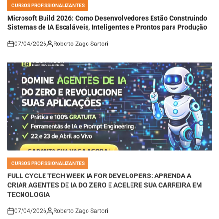
POSTED
IN
Microsoft Build 2026: Como Desenvolvedores Estão Construindo
Sistemas de IA Escaláveis, Inteligentes e Prontos para Produção
07/04/2026
Roberto Zago Sartori
on
CURSOS PROFISSIONALIZANTES
POSTED
IN
FULL CYCLE TECH WEEK IA FOR DEVELOPERS: APRENDA A
CRIAR AGENTES DE IA DO ZERO E ACELERE SUA CARREIRA EM
TECNOLOGIA
07/04/2026
Roberto Zago Sartori
on