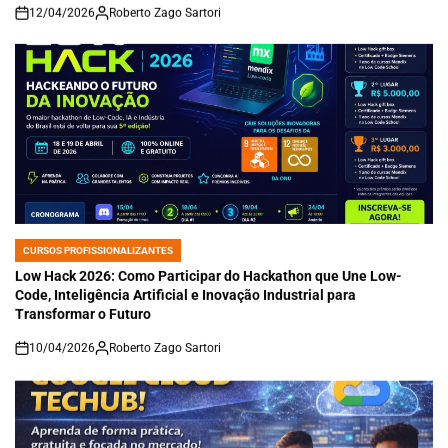
12/04/2026
Roberto Zago Sartori
on
CURSOS PROFISSIONALIZANTES
POSTED
IN
Low Hack 2026: Como Participar do Hackathon que Une Low-
Code, Inteligência Artificial e Inovação Industrial para
Transformar o Futuro
10/04/2026
Roberto Zago Sartori
on