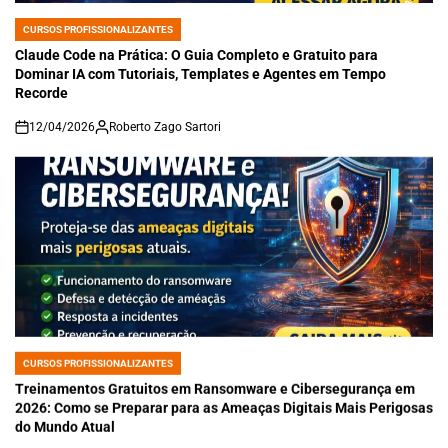
CURSOS PROFISSIONALIZANTES
POSTED
IN
Claude Code na Prática: O Guia Completo e Gratuito para
Dominar IA com Tutoriais, Templates e Agentes em Tempo
Recorde
12/04/2026
Roberto Zago Sartori
on
CURSOS PROFISSIONALIZANTES
POSTED
IN
Treinamentos Gratuitos em Ransomware e Cibersegurança em
2026: Como se Preparar para as Ameaças Digitais Mais Perigosas
do Mundo Atual