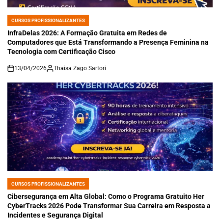
CURSOS PROFISSIONALIZANTES
POSTED
IN
InfraDelas 2026: A Formação Gratuita em Redes de
Computadores que Está Transformando a Presença Feminina na
Tecnologia com Certificação Cisco
13/04/2026
Thaisa Zago Sartori
on
CURSOS PROFISSIONALIZANTES
POSTED
IN
Cibersegurança em Alta Global: Como o Programa Gratuito Her
CyberTracks 2026 Pode Transformar Sua Carreira em Resposta a
Incidentes e Segurança Digital