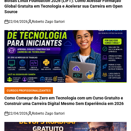
Bolsas Linux Foundation 2026 (LiFT): Como Acessar Formação
Global Gratuita em Tecnologia e Acelerar sua Carreira em Open
Source
22/04/2026
Roberto Zago Sartori
on
CURSOS PROFISSIONALIZANTES
POSTED
IN
Como Começar do Zero em Tecnologia com um Curso Gratuito e
Construir uma Carreira Digital Mesmo Sem Experiência em 2026
22/04/2026
Roberto Zago Sartori
on