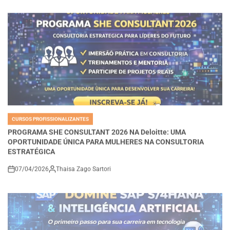
CURSOS PROFISSIONALIZANTES
POSTED
IN
PROGRAMA SHE CONSULTANT 2026 NA Deloitte: UMA
OPORTUNIDADE ÚNICA PARA MULHERES NA CONSULTORIA
ESTRATÉGICA
07/04/2026
Thaisa Zago Sartori
on