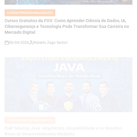
Cibersegurança e Tecnologia Pode Transformar Sua Carreira no
Mercado Digital
06/04/2026
Roberto Zago Sartori
on
CURSOS PROFISSIONALIZANTES
POSTED
IN
FIAP Meetup Java: Arquitetura, Escalabilidade e os Desafios
Reais do Desenvolvimento Moderno
06/04/2026
Roberto Zago Sartori
on