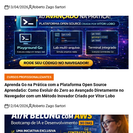
13/04/2026
Roberto Zago Sartori
on
CURSOS PROFISSIONALIZANTES
POSTED
IN
Aprenda Go na Prática com a Plataforma Open Source
AprendaGo: Como Evoluir do Zero ao Avançado Diretamente no
Navegador com um Método Inovador Criado por Vitor Lobo
12/04/2026
Roberto Zago Sartori
on