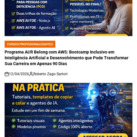
CURSOS PROFISSIONALIZANTES
POSTED
IN
Programa AI/R Belong com AWS: Bootcamp Inclusivo em
Inteligência Artificial e Desenvolvimento que Pode Transformar
Sua Carreira em Apenas 90 Dias
12/04/2026
Roberto Zago Sartori
on