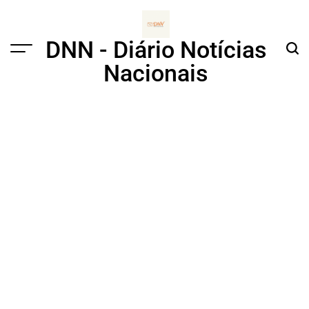
Skip
to
content
DNN - Diário Notícias
Menu
Sear
Nacionais