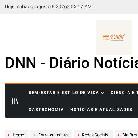
Skip
Hoje: sábado, agosto 8 2026
3
:
05
:
19
AM
to
content
DNN - Diário Notíc
BEM-ESTAR E ESTILO DE VIDA
CIÊNCIA E
GASTRONOMIA
NOTÍCIAS E ATUALIZADES
Home
Entretenimento
Redes Sociais
Big Brot