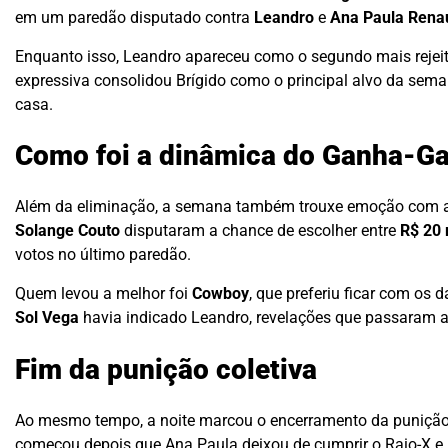
em um paredão disputado contra
Leandro
e
Ana Paula Renau
Enquanto isso, Leandro apareceu como o segundo mais reje
expressiva consolidou Brígido como o principal alvo da sema
casa.
Como foi a dinâmica do Ganha-G
Além da eliminação, a semana também trouxe emoção com 
Solange Couto
disputaram a chance de escolher entre
R$ 20 
votos no último paredão.
Quem levou a melhor foi
Cowboy
, que preferiu ficar com os
Sol Vega
havia indicado Leandro, revelações que passaram a 
Fim da punição coletiva
Ao mesmo tempo, a noite marcou o encerramento da puniç
começou depois que Ana Paula deixou de cumprir o Raio-X e