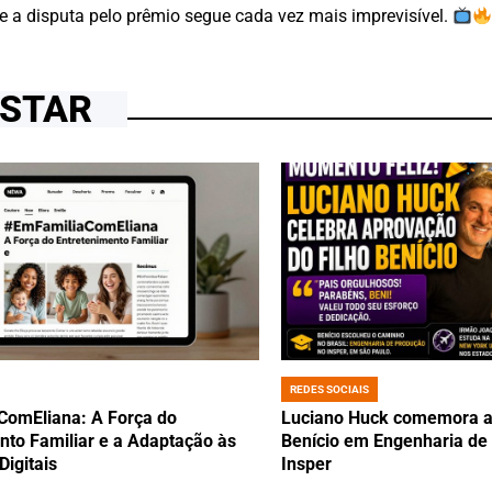
 e a disputa pelo prêmio segue cada vez mais imprevisível.
OSTAR
REDES SOCIAIS
POSTED
IN
ComEliana: A Força do
Luciano Huck comemora ap
nto Familiar e a Adaptação às
Benício em Engenharia de
Digitais
Insper