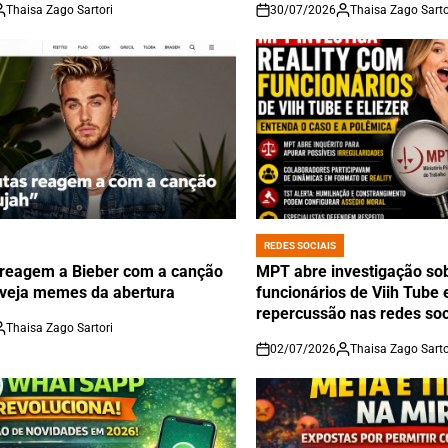
Thaisa Zago Sartori
30/07/2026
Thaisa Zago Sarto
on
REDES SOCIAIS
POSTED
IN
 reagem a Bieber com a canção
MPT abre investigação sob
; veja memes da abertura
funcionários de Viih Tube 
repercussão nas redes soc
Thaisa Zago Sartori
02/07/2026
Thaisa Zago Sarto
on