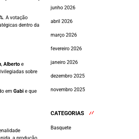
junho 2026
8%
. A votação
abril 2026
atégicas dentro da
março 2026
fevereiro 2026
janeiro 2026
h
,
Alberto
e
vilegiadas sobre
dezembro 2025
novembro 2025
tado em
Gabi
e que
CATEGORIAS
Basquete
penalidade
inida, a produção