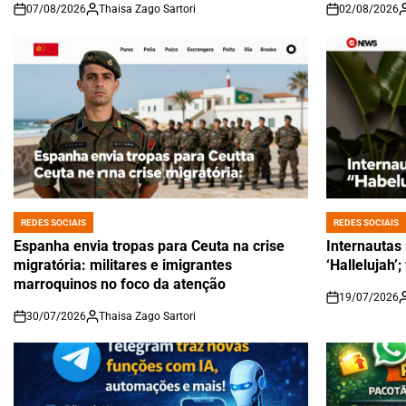
07/08/2026
Thaisa Zago Sartori
02/08/2026
on
on
REDES SOCIAIS
REDES SOCIAIS
POSTED
POSTED
IN
IN
Espanha envia tropas para Ceuta na crise
Internautas
migratória: militares e imigrantes
‘Hallelujah’
marroquinos no foco da atenção
19/07/2026
on
30/07/2026
Thaisa Zago Sartori
on