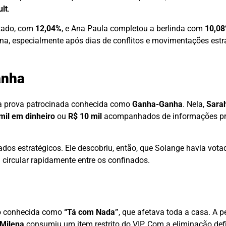
lt
.
itado, com
12,04%
, e Ana Paula completou a berlinda com
10,0
na, especialmente após dias de conflitos e movimentações estr
anha
a prova patrocinada conhecida como
Ganha-Ganha
. Nela,
Sara
mil em dinheiro
ou
R$ 10 mil
acompanhados de informações pri
 dados estratégicos. Ele descobriu, então, que Solange havia vo
circular rapidamente entre os confinados.
ão conhecida como
“Tá com Nada”
, que afetava toda a casa. A 
Milena
consumiu um item restrito do VIP. Com a eliminação def