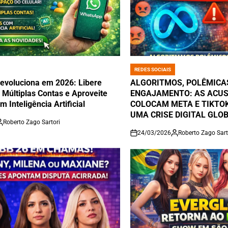
REDES SOCIAIS
POSTED
IN
voluciona em 2026: Libere
ALGORITMOS, POLÊMICA
 Múltiplas Contas e Aproveite
ENGAJAMENTO: AS ACU
 Inteligência Artificial
COLOCAM META E TIKTOK
UMA CRISE DIGITAL GLO
Roberto Zago Sartori
24/03/2026
Roberto Zago Sart
on