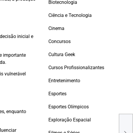
Biotecnologia
Ciência e Tecnologia
Cinema
decisão inicial e
Concursos
Cultura Geek
he importante
da.
Cursos Profissionalizantes
is vulnerável
Entretenimento
Esportes
Esportes Olímpicos
es, enquanto
Exploração Espacial
Star
luenciar
para
Filmes e Séries