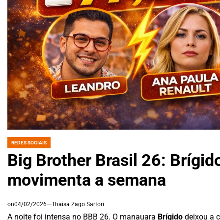
REDES SOCIAIS
POSTED
IN
Big Brother Brasil 26: Brígi
movimenta a semana
on
04/02/2026
Thaisa Zago Sartori
A noite foi intensa no BBB 26. O manauara
Brígido
deixou a 