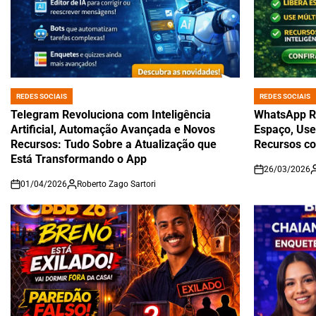
REDES SOCIAIS
REDES SOCIAIS
POSTED
POSTED
IN
IN
Telegram Revoluciona com Inteligência
WhatsApp Re
Artificial, Automação Avançada e Novos
Espaço, Use
Recursos: Tudo Sobre a Atualização que
Recursos com
Está Transformando o App
26/03/2026
on
01/04/2026
Roberto Zago Sartori
on