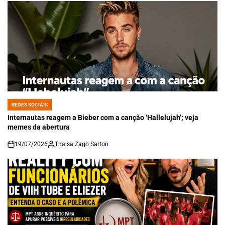
REDES SOCIAIS
POSTED
IN
Internautas reagem a Bieber com a canção ‘Hallelujah’; veja
memes da abertura
19/07/2026
Thaisa Zago Sartori
on