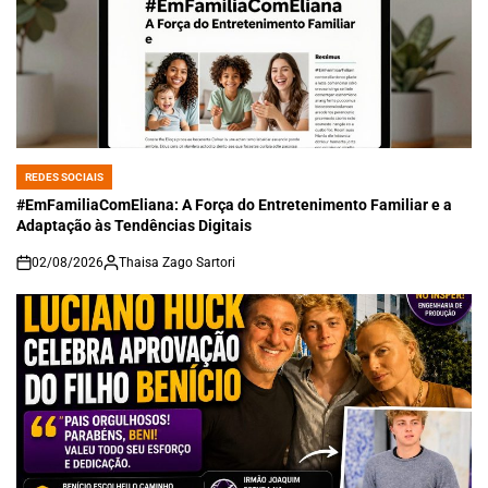
REDES SOCIAIS
POSTED
IN
#EmFamiliaComEliana: A Força do Entretenimento Familiar e a
Adaptação às Tendências Digitais
02/08/2026
Thaisa Zago Sartori
on