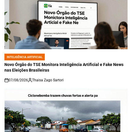
INTELIGÊNCIA ARTIFICIAL
POSTED
IN
Novo Órgão do TSE Monitora Inteligência Artificial e Fake News
nas Eleições Brasileiras
07/08/2026
Thaisa Zago Sartori
on