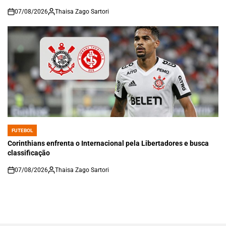
07/08/2026
Thaisa Zago Sartori
on
FUTEBOL
POSTED
IN
Corinthians enfrenta o Internacional pela Libertadores e busca
classificação
07/08/2026
Thaisa Zago Sartori
on