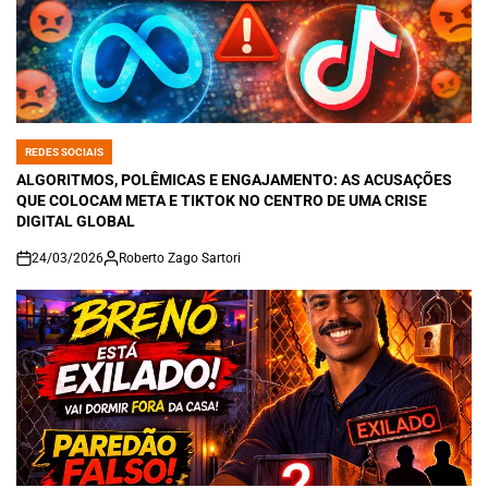
REDES SOCIAIS
POSTED
IN
ALGORITMOS, POLÊMICAS E ENGAJAMENTO: AS ACUSAÇÕES
QUE COLOCAM META E TIKTOK NO CENTRO DE UMA CRISE
DIGITAL GLOBAL
24/03/2026
Roberto Zago Sartori
on