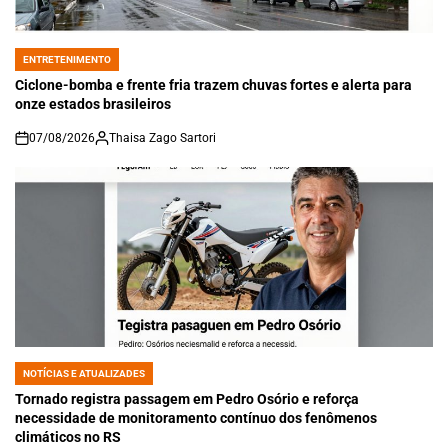
ENTRETENIMENTO
POSTED
IN
Ciclone-bomba e frente fria trazem chuvas fortes e alerta para
onze estados brasileiros
07/08/2026
Thaisa Zago Sartori
on
NOTÍCIAS E ATUALIZADES
POSTED
IN
Tornado registra passagem em Pedro Osório e reforça
necessidade de monitoramento contínuo dos fenômenos
climáticos no RS