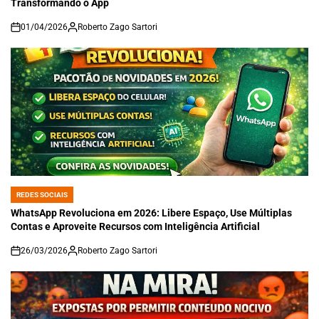
Transformando o App
01/04/2026
Roberto Zago Sartori
on
REDES SOCIAIS
POSTED
IN
WhatsApp Revoluciona em 2026: Libere Espaço, Use Múltiplas
Contas e Aproveite Recursos com Inteligência Artificial
26/03/2026
Roberto Zago Sartori
on