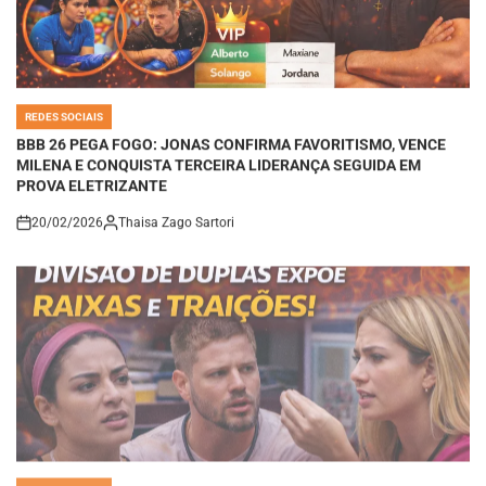
REDES SOCIAIS
POSTED
IN
BBB 26 PEGA FOGO: JONAS CONFIRMA FAVORITISMO, VENCE
MILENA E CONQUISTA TERCEIRA LIDERANÇA SEGUIDA EM
PROVA ELETRIZANTE
20/02/2026
Thaisa Zago Sartori
on
REDES SOCIAIS
POSTED
IN