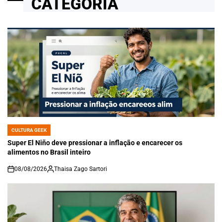
CATEGORIA
CULTURA GEEK
POSTED
IN
Super El Niño deve pressionar a inflação e encarecer os
alimentos no Brasil inteiro
08/08/2026
Thaisa Zago Sartori
on