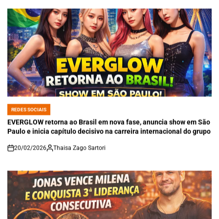
REDES SOCIAIS
POSTED
IN
EVERGLOW retorna ao Brasil em nova fase, anuncia show em São
Paulo e inicia capítulo decisivo na carreira internacional do grupo
20/02/2026
Thaisa Zago Sartori
on