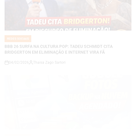
REDES SOCIAIS
POSTED
IN
BBB 26 SURFA NA CULTURA POP: TADEU SCHMIDT CITA
BRIDGERTON EM ELIMINAÇÃO E INTERNET VIRA FÃ
04/02/2026
Thaisa Zago Sartori
on
REDES SOCIAIS
POSTED
IN
Google Fotos terá opção para agendar o backup na nuvem
09/01/2026
Thaisa Zago Sartori
on