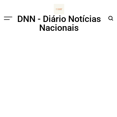
Skip
to
content
DNN - Diário Notícias
Menu
Sear
Nacionais