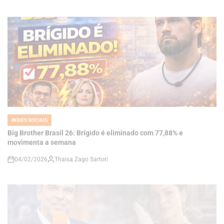
REDES SOCIAIS
POSTED
IN
Big Brother Brasil 26: Brígido é eliminado com 77,88% e
movimenta a semana
04/02/2026
Thaisa Zago Sartori
on