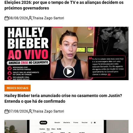
IN
Eleições 2026: por que o tempo de TV e as alianças decidem os
próximos governadores
08/08/2026
Thaisa Zago Sartori
on
REDES SOCIAIS
POSTED
IN
Hailey Bieber teria anunciado crise no casamento com Justin?
Entenda o que há de confirmado
07/08/2026
Thaisa Zago Sartori
on