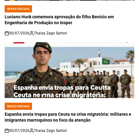
REDES SOCIAIS
POSTED
IN
Luciano Huck comemora aprovação do filho Benício em
Engenharia de Produção no Insper
30/07/2026
Thaisa Zago Sartori
on
REDES SOCIAIS
POSTED
IN
Espanha envia tropas para Ceuta na crise migratória: militares e
imigrantes marroquinos no foco da atenção
30/07/2026
Thaisa Zago Sartori
on