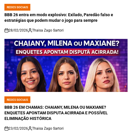
REDES SOCIAIS
POSTED
IN
BBB 26 entra em modo explosivo: Exilado, Paredão falso e
estratégias que podem mudar o jogo para sempre
28/02/2026
Thaisa Zago Sartori
on
REDES SOCIAIS
POSTED
IN
BBB 26 EM CHAMAS: CHAIANY, MILENA OU MAXIANE?
ENQUETES APONTAM DISPUTA ACIRRADA E POSSÍVEL
ELIMINAÇÃO HISTÓRICA
23/02/2026
Thaisa Zago Sartori
on