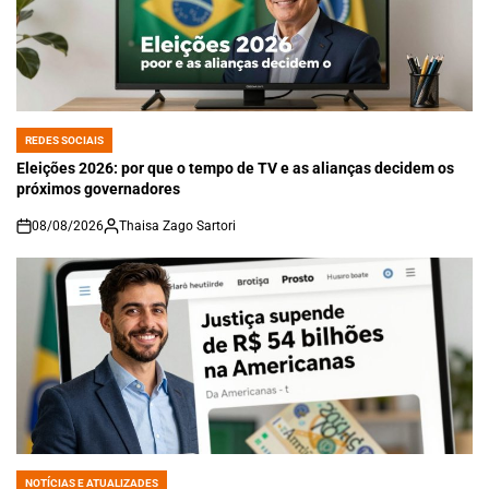
REDES SOCIAIS
POSTED
IN
Eleições 2026: por que o tempo de TV e as alianças decidem os
próximos governadores
08/08/2026
Thaisa Zago Sartori
on
NOTÍCIAS E ATUALIZADES