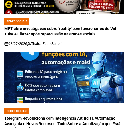
REDES SOCIAIS
POSTED
IN
MPT abre investigação sobre ‘reality’ com funcionários de Viih
Tube e Eliezer após repercussão nas redes sociais
02/07/2026
Thaisa Zago Sartori
on
REDES SOCIAIS
POSTED
IN
Telegram Revoluciona com Inteligência Artificial, Automação
Avançada e Novos Recursos: Tudo Sobre a Atualização que Está