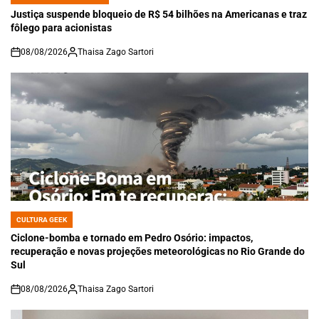
POSTED
IN
Justiça suspende bloqueio de R$ 54 bilhões na Americanas e traz
fôlego para acionistas
08/08/2026
Thaisa Zago Sartori
on
CULTURA GEEK
POSTED
IN
Ciclone-bomba e tornado em Pedro Osório: impactos,
recuperação e novas projeções meteorológicas no Rio Grande do
Sul
08/08/2026
Thaisa Zago Sartori
on