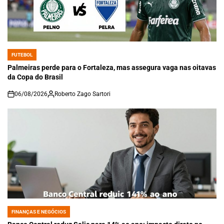
FUTEBOL
POSTED
IN
Palmeiras perde para o Fortaleza, mas assegura vaga nas oitavas
da Copa do Brasil
06/08/2026
Roberto Zago Sartori
on
FINANÇAS E NEGÓCIOS
POSTED
IN