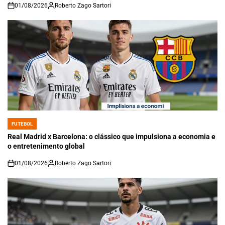
01/08/2026
Roberto Zago Sartori
on
FUTEBOL
POSTED
IN
Real Madrid x Barcelona: o clássico que impulsiona a economia e
o entretenimento global
01/08/2026
Roberto Zago Sartori
on