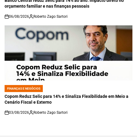
Banco Central reduz Selic para 14% ao ano: impacto direto no
orçamento familiar e nas finanças pessoais
06/08/2026
Roberto Zago Sartori
on
FINANÇAS E NEGÓCIOS
POSTED
IN
Copom Reduz Selic para 14% e Sinaliza Flexibilidade em Meio a
Cenário Fiscal e Externo
03/08/2026
Roberto Zago Sartori
on