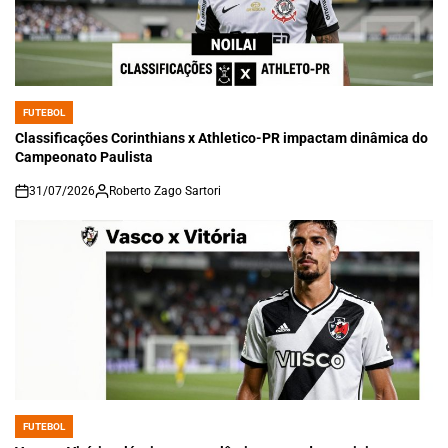
FUTEBOL
POSTED
IN
Classificações Corinthians x Athletico-PR impactam dinâmica do
Campeonato Paulista
31/07/2026
Roberto Zago Sartori
on
FUTEBOL
POSTED
IN