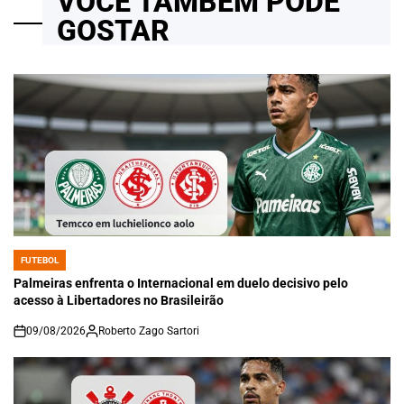
VOCÊ TAMBÉM PODE
GOSTAR
FUTEBOL
POSTED
IN
Palmeiras enfrenta o Internacional em duelo decisivo pelo
acesso à Libertadores no Brasileirão
09/08/2026
Roberto Zago Sartori
on