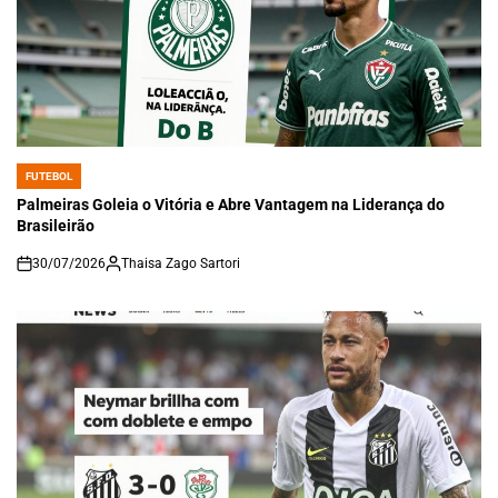
FUTEBOL
POSTED
IN
Palmeiras Goleia o Vitória e Abre Vantagem na Liderança do
Brasileirão
30/07/2026
Thaisa Zago Sartori
on