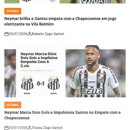
FUTEBOL
POSTED
IN
Neymar brilha e Santos empata com a Chapecoense em jogo
eletrizante na Vila Belmiro
25/07/2026
Roberto Zago Sartori
on
FUTEBOL
POSTED
IN
Neymar Marca Dois Gols e Impulsiona Santos no Empate com a
Chapecoense
25/07/2026
Thaisa Zago Sartori
on