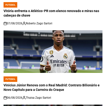
FUTEBOL
POSTED
IN
Vitória enfrenta o Atlético-PR com elenco renovado e miras nas
cabeças de chave
07/08/2026
Roberto Zago Sartori
on
FUTEBOL
POSTED
IN
Vinicius Júnior Renova com o Real Madrid: Contrato Bilionário e
Novo Capítulo para a Carreira do Craque
06/08/2026
Thaisa Zago Sartori
on