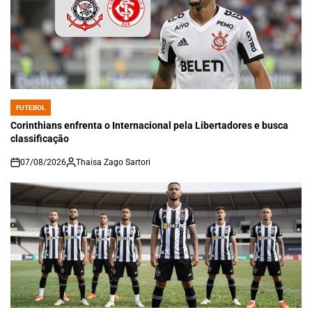
FUTEBOL
POSTED
IN
Corinthians enfrenta o Internacional pela Libertadores e busca
classificação
07/08/2026
Thaisa Zago Sartori
on