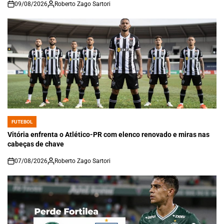
09/08/2026
Roberto Zago Sartori
on
FUTEBOL
POSTED
IN
Vitória enfrenta o Atlético-PR com elenco renovado e miras nas
cabeças de chave
07/08/2026
Roberto Zago Sartori
on