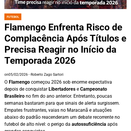
FUTEBOL
POSTED
IN
Flamengo Enfrenta Risco de
Complacência Após Títulos e
Precisa Reagir no Início da
Temporada 2026
on
05/02/2026
Roberto Zago Sartori
O
Flamengo
começou 2026 sob enorme expectativa
depois de conquistar
Libertadores
e
Campeonato
Brasileiro
no fim do ano anterior. Entretanto, poucas
semanas bastaram para que sinais de alerta surgissem.
Empates frustrantes, vaias no Maracanã e atuações
abaixo do padrão reacenderam um debate recorrente no
futebol de alto nível: o perigo da
autossuficiência
após