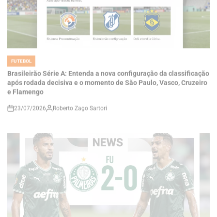
FUTEBOL
POSTED
IN
Brasileirão Série A: Entenda a nova configuração da classificação
após rodada decisiva e o momento de São Paulo, Vasco, Cruzeiro
e Flamengo
23/07/2026
Roberto Zago Sartori
on
FUTEBOL
POSTED
IN
Palmeiras vence o Coritiba por 2 a 0 com dueto de Maurício e se
mantém líder do Brasileirão