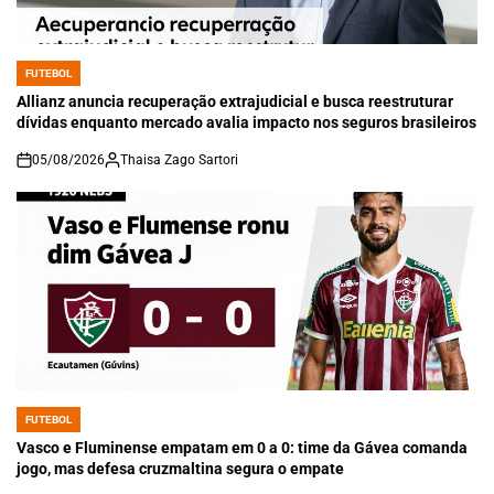
FUTEBOL
POSTED
IN
Allianz anuncia recuperação extrajudicial e busca reestruturar
dívidas enquanto mercado avalia impacto nos seguros brasileiros
05/08/2026
Thaisa Zago Sartori
on
FUTEBOL
POSTED
IN
Vasco e Fluminense empatam em 0 a 0: time da Gávea comanda
jogo, mas defesa cruzmaltina segura o empate