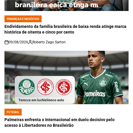
FINANÇAS E NEGÓCIOS
POSTED
IN
Endividamento da família brasileira de baixa renda atinge marca
histórica de oitenta e cinco por cento
09/08/2026
Roberto Zago Sartori
on
FUTEBOL
POSTED
IN
Palmeiras enfrenta o Internacional em duelo decisivo pelo
acesso à Libertadores no Brasileirão