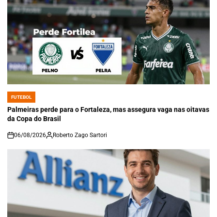
FUTEBOL
POSTED
IN
Palmeiras perde para o Fortaleza, mas assegura vaga nas oitavas
da Copa do Brasil
06/08/2026
Roberto Zago Sartori
on