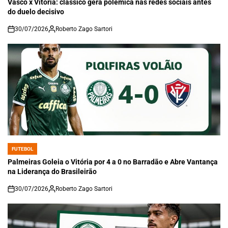
Vasco x Vitória: clássico gera polêmica nas redes sociais antes
do duelo decisivo
30/07/2026
Roberto Zago Sartori
on
FUTEBOL
POSTED
IN
Palmeiras Goleia o Vitória por 4 a 0 no Barradão e Abre Vantança
na Liderança do Brasileirão
30/07/2026
Roberto Zago Sartori
on