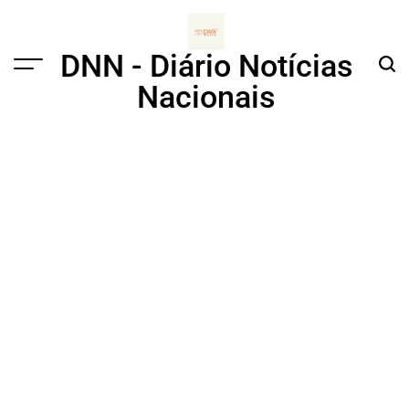
Skip
to
content
DNN - Diário Notícias
Menu
Sear
Nacionais