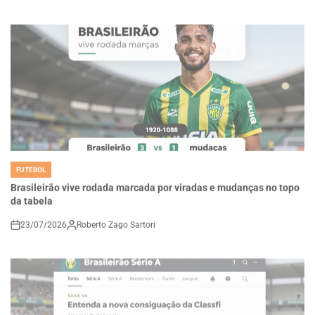
FUTEBOL
POSTED
IN
Brasileirão vive rodada marcada por viradas e mudanças no topo
da tabela
23/07/2026
Roberto Zago Sartori
on