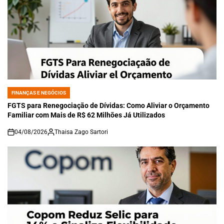
FINANÇAS E NEGÓCIOS
POSTED
IN
FGTS para Renegociação de Dívidas: Como Aliviar o Orçamento
Familiar com Mais de R$ 62 Milhões Já Utilizados
04/08/2026
Thaisa Zago Sartori
on