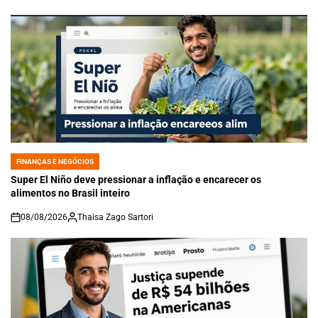
FINANÇAS E NEGÓCIOS
POSTED
IN
Super El Niño deve pressionar a inflação e encarecer os
alimentos no Brasil inteiro
08/08/2026
Thaisa Zago Sartori
on