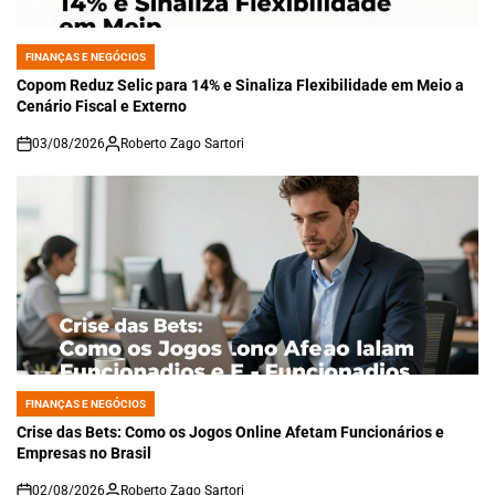
FINANÇAS E NEGÓCIOS
POSTED
IN
Copom Reduz Selic para 14% e Sinaliza Flexibilidade em Meio a
Cenário Fiscal e Externo
03/08/2026
Roberto Zago Sartori
on
FINANÇAS E NEGÓCIOS
POSTED
IN
Crise das Bets: Como os Jogos Online Afetam Funcionários e
Empresas no Brasil
02/08/2026
Roberto Zago Sartori