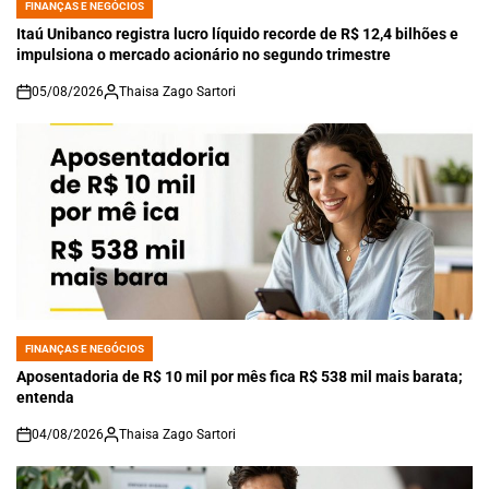
FINANÇAS E NEGÓCIOS
POSTED
IN
Itaú Unibanco registra lucro líquido recorde de R$ 12,4 bilhões e
impulsiona o mercado acionário no segundo trimestre
05/08/2026
Thaisa Zago Sartori
on
FINANÇAS E NEGÓCIOS
POSTED
IN
Aposentadoria de R$ 10 mil por mês fica R$ 538 mil mais barata;
entenda
04/08/2026
Thaisa Zago Sartori
on