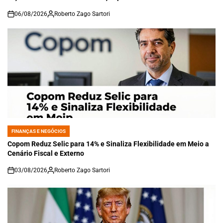
06/08/2026
Roberto Zago Sartori
on
FINANÇAS E NEGÓCIOS
POSTED
IN
Copom Reduz Selic para 14% e Sinaliza Flexibilidade em Meio a
Cenário Fiscal e Externo
03/08/2026
Roberto Zago Sartori
on