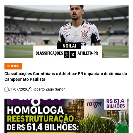
FUTEBOL
POSTED
IN
Classificações Corinthians x Athletico-PR impactam dinâmica do
Campeonato Paulista
31/07/2026
Roberto Zago Sartori
on