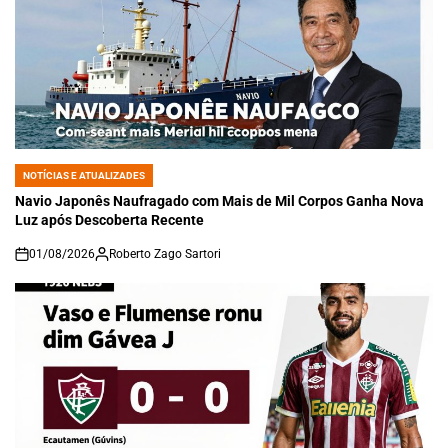
NOTÍCIAS E ATUALIZADES
POSTED
IN
Navio Japonês Naufragado com Mais de Mil Corpos Ganha Nova
Luz após Descoberta Recente
01/08/2026
Roberto Zago Sartori
on