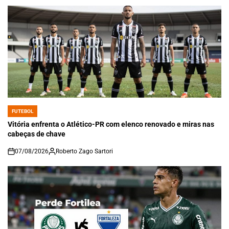
FUTEBOL
POSTED
IN
Vitória enfrenta o Atlético-PR com elenco renovado e miras nas
cabeças de chave
07/08/2026
Roberto Zago Sartori
on