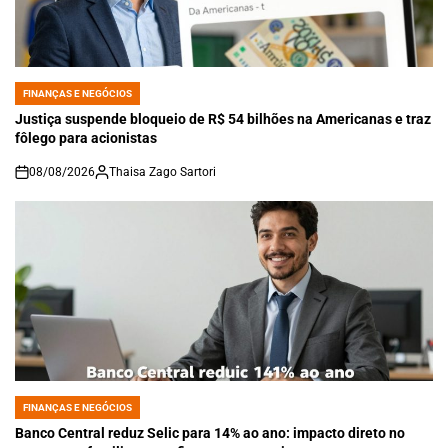
FINANÇAS E NEGÓCIOS
POSTED
IN
Justiça suspende bloqueio de R$ 54 bilhões na Americanas e traz
fôlego para acionistas
08/08/2026
Thaisa Zago Sartori
on
FINANÇAS E NEGÓCIOS
POSTED
IN
Banco Central reduz Selic para 14% ao ano: impacto direto no