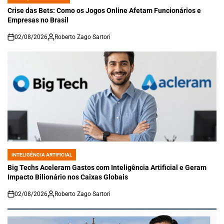
POSTED
IN
Crise das Bets: Como os Jogos Online Afetam Funcionários e
Empresas no Brasil
02/08/2026
Roberto Zago Sartori
on
INTELIGÊNCIA ARTIFICIAL
POSTED
IN
Big Techs Aceleram Gastos com Inteligência Artificial e Geram
Impacto Bilionário nos Caixas Globais
02/08/2026
Roberto Zago Sartori
on