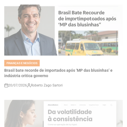
FINANÇAS E NEGÓCIOS
POSTED
IN
Brasil bate recorde de importados após ‘MP das blusinhas’ e
indústria critica governo
20/07/2026
Roberto Zago Sartori
on