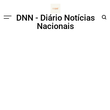
Skip
to
content
DNN - Diário Notícias
Menu
Sear
Nacionais