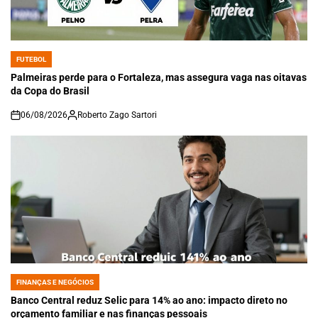
FUTEBOL
POSTED
IN
Palmeiras perde para o Fortaleza, mas assegura vaga nas oitavas
da Copa do Brasil
06/08/2026
Roberto Zago Sartori
on
FINANÇAS E NEGÓCIOS
POSTED
IN
Banco Central reduz Selic para 14% ao ano: impacto direto no
orçamento familiar e nas finanças pessoais