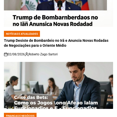
NOTÍCIAS E ATUALIZADES
POSTED
IN
Trump Desiste de Bombardeio no Irã e Anuncia Novas Rodadas
de Negociações para o Oriente Médio
02/08/2026
Roberto Zago Sartori
on
FINANÇAS E NEGÓCIOS