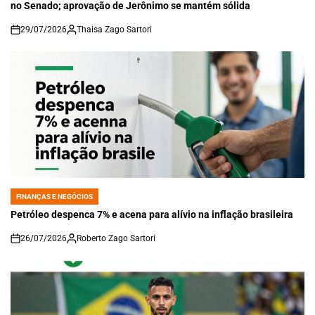
no Senado; aprovação de Jerônimo se mantém sólida
29/07/2026
Thaisa Zago Sartori
on
FINANÇAS E NEGÓCIOS
POSTED
IN
Petróleo despenca 7% e acena para alívio na inflação brasileira
26/07/2026
Roberto Zago Sartori
on