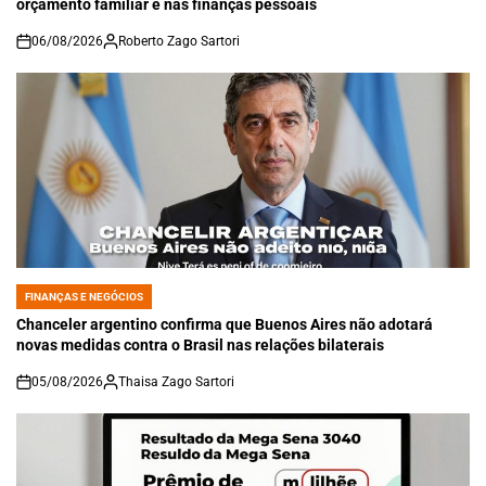
orçamento familiar e nas finanças pessoais
06/08/2026
Roberto Zago Sartori
on
FINANÇAS E NEGÓCIOS
POSTED
IN
Chanceler argentino confirma que Buenos Aires não adotará
novas medidas contra o Brasil nas relações bilaterais
05/08/2026
Thaisa Zago Sartori
on