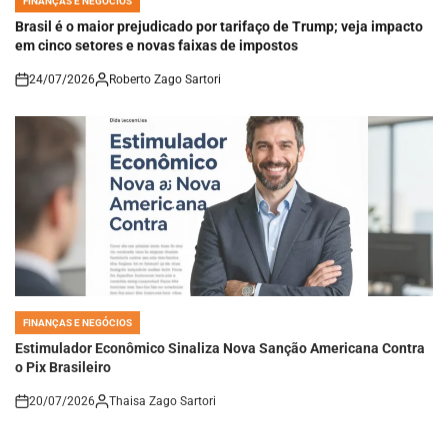
IN
Brasil é o maior prejudicado por tarifaço de Trump; veja impacto
em cinco setores e novas faixas de impostos
24/07/2026
Roberto Zago Sartori
on
FINANÇAS E NEGÓCIOS
POSTED
IN
Estimulador Econômico Sinaliza Nova Sanção Americana Contra
o Pix Brasileiro
20/07/2026
Thaisa Zago Sartori
on