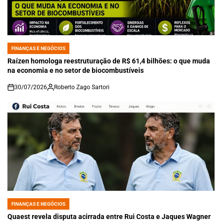
FINANÇAS E NEGÓCIOS
POSTED
IN
Raízen homologa reestruturação de R$ 61,4 bilhões: o que muda
na economia e no setor de biocombustíveis
30/07/2026
Roberto Zago Sartori
on
FINANÇAS E NEGÓCIOS
POSTED
IN
Quaest revela disputa acirrada entre Rui Costa e Jaques Wagner