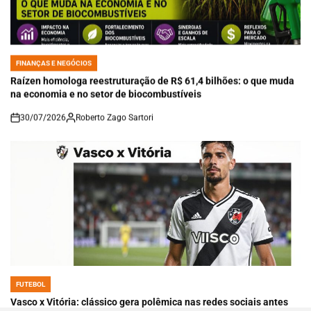
FINANÇAS E NEGÓCIOS
POSTED
IN
Raízen homologa reestruturação de R$ 61,4 bilhões: o que muda
na economia e no setor de biocombustíveis
30/07/2026
Roberto Zago Sartori
on
FUTEBOL
POSTED
IN
Vasco x Vitória: clássico gera polêmica nas redes sociais antes
do duelo decisivo