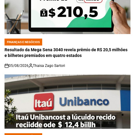
FINANÇAS E NEGÓCIOS
POSTED
IN
Resultado da Mega Sena 3040 revela prêmio de R$ 20,5 milhões
e bilhetes premiados em quatro estados
05/08/2026
Thaisa Zago Sartori
on