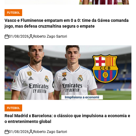
FUTEBOL
POSTED
IN
Vasco e Fluminense empatam em 0 a 0: time da Gávea comanda
jogo, mas defesa cruzmaltina segura o empate
01/08/2026
Roberto Zago Sartori
on
FUTEBOL
POSTED
IN
Real Madrid x Barcelona: o clássico que impulsiona a economia e
o entretenimento global
01/08/2026
Roberto Zago Sartori
on