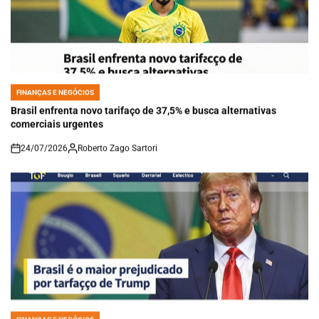
FINANÇAS E NEGÓCIOS
POSTED
IN
Brasil enfrenta novo tarifaço de 37,5% e busca alternativas
comerciais urgentes
24/07/2026
Roberto Zago Sartori
on
FINANÇAS E NEGÓCIOS
POSTED