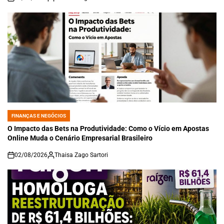
on
FINANÇAS E NEGÓCIOS
POSTED
IN
O Impacto das Bets na Produtividade: Como o Vício em Apostas
Online Muda o Cenário Empresarial Brasileiro
02/08/2026
Thaisa Zago Sartori
on