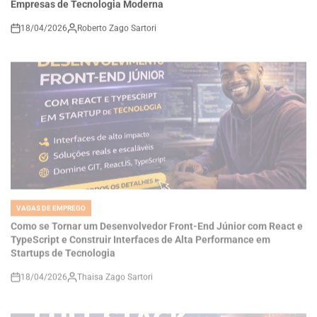
18/04/2026
Roberto Zago Sartori
on
VAGAS DE EMPREGO
POSTED
IN
Como se Tornar um Desenvolvedor Front-End Júnior com React e
TypeScript e Construir Interfaces de Alta Performance em
Startups de Tecnologia
18/04/2026
Thaisa Zago Sartori
on