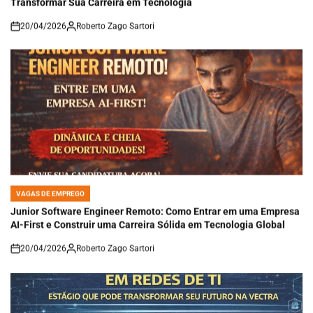
20/04/2026
Roberto Zago Sartori
on
VAGAS DE EMPREGO
POSTED
IN
Junior Software Engineer Remoto: Como Entrar em uma Empresa
AI-First e Construir uma Carreira Sólida em Tecnologia Global
20/04/2026
Roberto Zago Sartori
on