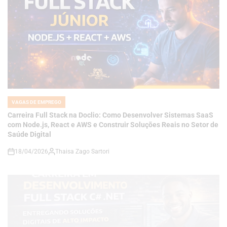
VAGAS DE EMPREGO
POSTED
IN
Carreira Full Stack na Doclio: Como Desenvolver Sistemas SaaS
com Node.js, React e AWS e Construir Soluções Reais no Setor de
Saúde Digital
18/04/2026
Thaisa Zago Sartori
on