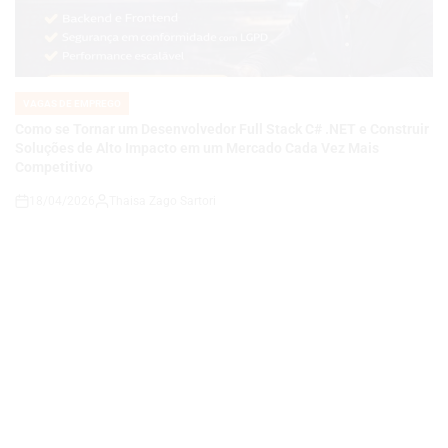
VAGAS DE EMPREGO
POSTED
IN
Como se Tornar um Desenvolvedor Full Stack C# .NET e Construir
Soluções de Alto Impacto em um Mercado Cada Vez Mais
Competitivo
18/04/2026
Thaisa Zago Sartori
on
VAGAS DE EMPREGO
POSTED
IN
Carreira em Qualidade e Processos em Alta: Como se Tornar um
Analista de QA Estratégico com Governança, KPIs e Melhoria
Contínua em Ambientes Corporativos
14/04/2026
Roberto Zago Sartori
on