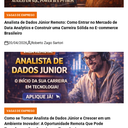
VAGAS DE EMPREGO
POSTED
IN
Analista de Dados Júnior Remoto: Como Entrar no Mercado de
Data Analytics e Construir uma Carreira Sólida no E-commerce
Brasileiro
20/04/2026
Roberto Zago Sartori
on
VAGAS DE EMPREGO
POSTED
IN
Como se Tornar Analista de Dados Júnior e Crescer em um
Ambiente Inovador: A Oportunidade Remota Que Pode
Transformar Sua Carreira em Tecnologia