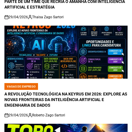
PARTE DE UM TIME QUE RECRIA O AMANHÃ COM INTELIGÊNCIA
ARTIFICIAL E ESTRATÉGIA
29/04/2026
Thaisa Zago Sartori
on
VAGAS DE EMPREGO
POSTED
IN
A REVOLUÇÃO TECNOLÓGICA NA KEYRUS EM 2026: EXPLORE AS
NOVAS FRONTEIRAS DA INTELIGÊNCIA ARTIFICIAL E
ENGENHARIA DE DADOS
29/04/2026
Roberto Zago Sartori
on