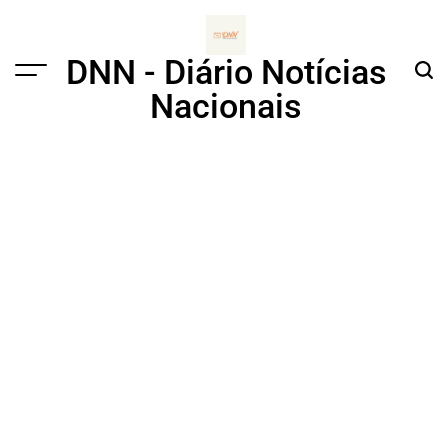
Skip
to
content
DNN - Diário Notícias
Menu
Sear
Nacionais