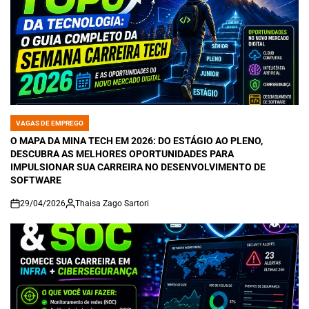
VAGAS DE EMPREGO
POSTED
IN
O MAPA DA MINA TECH EM 2026: DO ESTÁGIO AO PLENO,
DESCUBRA AS MELHORES OPORTUNIDADES PARA
IMPULSIONAR SUA CARREIRA NO DESENVOLVIMENTO DE
SOFTWARE
29/04/2026
Thaisa Zago Sartori
on