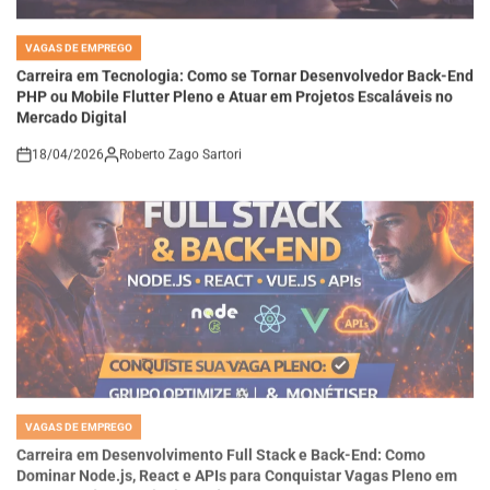
VAGAS DE EMPREGO
POSTED
IN
Carreira em Tecnologia: Como se Tornar Desenvolvedor Back-End
PHP ou Mobile Flutter Pleno e Atuar em Projetos Escaláveis no
Mercado Digital
18/04/2026
Roberto Zago Sartori
on
VAGAS DE EMPREGO
POSTED
IN
Carreira em Desenvolvimento Full Stack e Back-End: Como
Dominar Node.js, React e APIs para Conquistar Vagas Pleno em
Empresas de Tecnologia Moderna