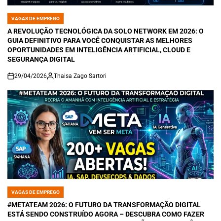
VAGAS DE EMPREGO
POSTED
IN
A REVOLUÇÃO TECNOLÓGICA DA SOLO NETWORK EM 2026: O
GUIA DEFINITIVO PARA VOCÊ CONQUISTAR AS MELHORES
OPORTUNIDADES EM INTELIGÊNCIA ARTIFICIAL, CLOUD E
SEGURANÇA DIGITAL
29/04/2026
Thaisa Zago Sartori
on
VAGAS DE EMPREGO
POSTED
IN
#METATEAM 2026: O FUTURO DA TRANSFORMAÇÃO DIGITAL
ESTÁ SENDO CONSTRUÍDO AGORA – DESCUBRA COMO FAZER