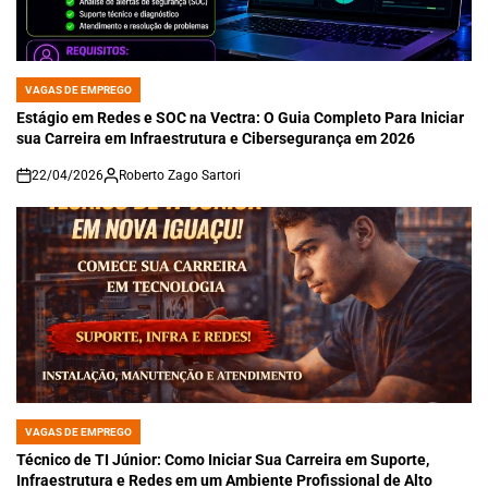
VAGAS DE EMPREGO
POSTED
IN
Estágio em Redes e SOC na Vectra: O Guia Completo Para Iniciar
sua Carreira em Infraestrutura e Cibersegurança em 2026
22/04/2026
Roberto Zago Sartori
on
VAGAS DE EMPREGO
POSTED
IN
Técnico de TI Júnior: Como Iniciar Sua Carreira em Suporte,
Infraestrutura e Redes em um Ambiente Profissional de Alto