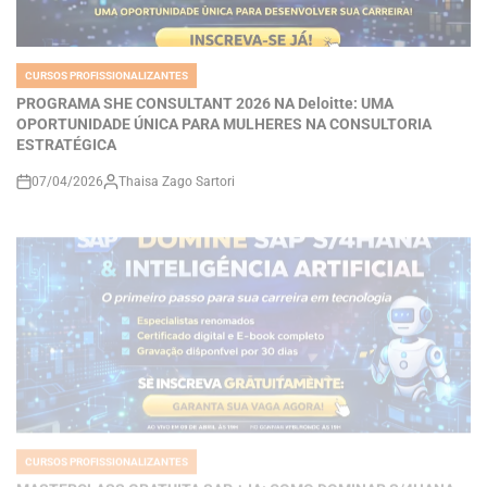
CURSOS PROFISSIONALIZANTES
POSTED
IN
PROGRAMA SHE CONSULTANT 2026 NA Deloitte: UMA
OPORTUNIDADE ÚNICA PARA MULHERES NA CONSULTORIA
ESTRATÉGICA
07/04/2026
Thaisa Zago Sartori
on
CURSOS PROFISSIONALIZANTES
POSTED
IN
MASTERCLASS GRATUITA SAP + IA: COMO DOMINAR S/4HANA,
BTP E INTELIGÊNCIA ARTIFICIAL PARA ACELERAR SUA
CARREIRA EM TECNOLOGIA
06/04/2026
Roberto Zago Sartori