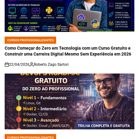
CURSOS PROFISSIONALIZANTES
POSTED
IN
Como Começar do Zero em Tecnologia com um Curso Gratuito e
Construir uma Carreira Digital Mesmo Sem Experiência em 2026
22/04/2026
Roberto Zago Sartori
on
CURSOS PROFISSIONALIZANTES