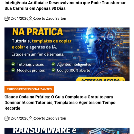
Inteligência Artificial e Desenvolvimento que Pode Transformar
Sua Carreira em Apenas 90 Dias
12/04/2026
Roberto Zago Sartori
on
CURSOS PROFISSIONALIZANTES
POSTED
IN
Claude Code na Prática: O Guia Completo e Gratuito para
Dominar IA com Tutoriais, Templates e Agentes em Tempo
Recorde
12/04/2026
Roberto Zago Sartori
on