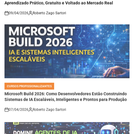
09/04/2026
Roberto Zago Sartori
on
CURSOS PROFISSIONALIZANTES
POSTED
IN
Microsoft Build 2026: Como Desenvolvedores Estão Construindo
Sistemas de IA Escaláveis, Inteligentes e Prontos para Produção
07/04/2026
Roberto Zago Sartori
on