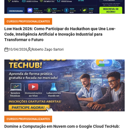
CURSOS PROFISSIONALIZANTES
POSTED
IN
Low Hack 2026: Como Participar do Hackathon que Une Low-
Code, Inteligência Artificial e Inovação Industrial para
Transformar o Futuro
10/04/2026
Roberto Zago Sartori
on
CURSOS PROFISSIONALIZANTES
POSTED
IN
Domine a Computação em Nuvem com o Google Cloud TecHub:
Aprendizado Prático, Gratuito e Voltado ao Mercado Real