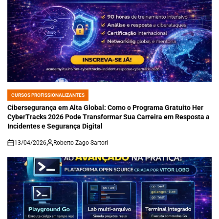
CURSOS PROFISSIONALIZANTES
POSTED
IN
Cibersegurança em Alta Global: Como o Programa Gratuito Her
CyberTracks 2026 Pode Transformar Sua Carreira em Resposta a
Incidentes e Segurança Digital
13/04/2026
Roberto Zago Sartori
on