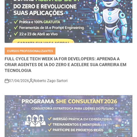
CURSOS PROFISSIONALIZANTES
POSTED
IN
FULL CYCLE TECH WEEK IA FOR DEVELOPERS: APRENDA A
CRIAR AGENTES DE IA DO ZERO E ACELERE SUA CARREIRA EM
TECNOLOGIA
07/04/2026
Roberto Zago Sartori
on