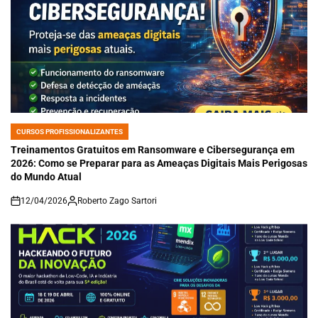
CURSOS PROFISSIONALIZANTES
POSTED
IN
Treinamentos Gratuitos em Ransomware e Cibersegurança em
2026: Como se Preparar para as Ameaças Digitais Mais Perigosas
do Mundo Atual
12/04/2026
Roberto Zago Sartori
on