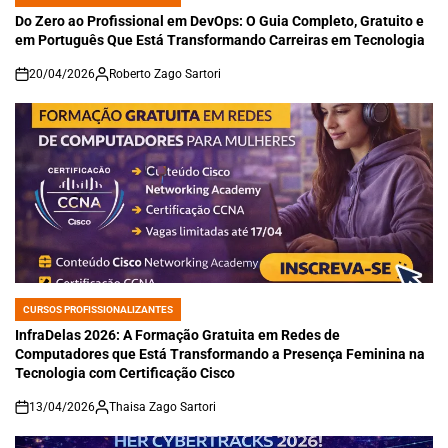
POSTED
IN
Do Zero ao Profissional em DevOps: O Guia Completo, Gratuito e
em Português Que Está Transformando Carreiras em Tecnologia
20/04/2026
Roberto Zago Sartori
on
CURSOS PROFISSIONALIZANTES
POSTED
IN
InfraDelas 2026: A Formação Gratuita em Redes de
Computadores que Está Transformando a Presença Feminina na
Tecnologia com Certificação Cisco
13/04/2026
Thaisa Zago Sartori
on