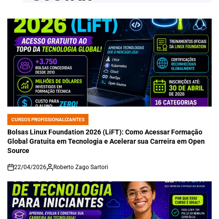
CURSOS PROFISSIONALIZANTES
POSTED
IN
Bolsas Linux Foundation 2026 (LiFT): Como Acessar Formação
Global Gratuita em Tecnologia e Acelerar sua Carreira em Open
Source
22/04/2026
Roberto Zago Sartori
on