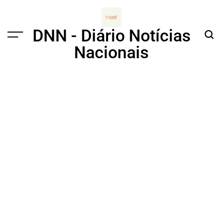
Skip
to
content
DNN - Diário Notícias
Menu
Sear
Nacionais