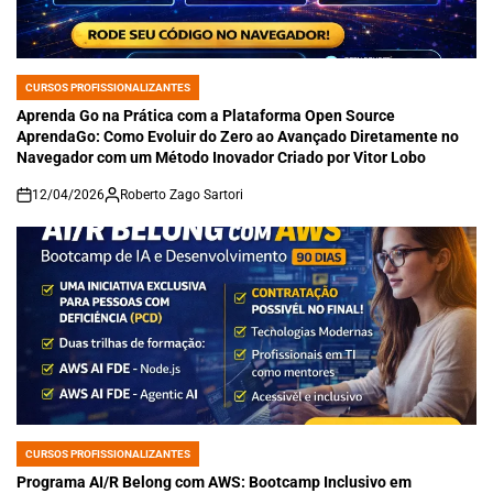
CURSOS PROFISSIONALIZANTES
POSTED
IN
Aprenda Go na Prática com a Plataforma Open Source
AprendaGo: Como Evoluir do Zero ao Avançado Diretamente no
Navegador com um Método Inovador Criado por Vitor Lobo
12/04/2026
Roberto Zago Sartori
on
CURSOS PROFISSIONALIZANTES
POSTED
IN
Programa AI/R Belong com AWS: Bootcamp Inclusivo em