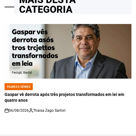
CATEGORIA
FILMES E SÉRIES
POSTED
IN
Gaspar vê derrota após três projetos transformados em lei em
quatro anos
06/08/2026
Thaisa Zago Sartori
on