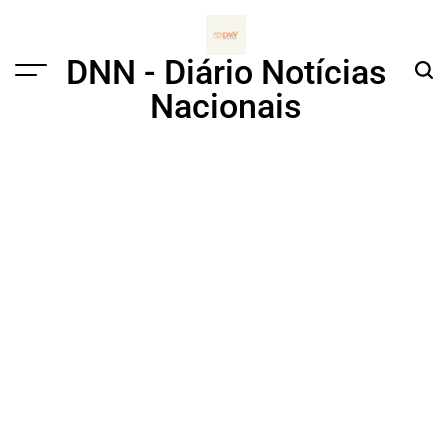
Skip
to
content
DNN - Diário Notícias
Menu
Sear
Nacionais