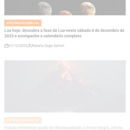
EXPLORAÇÃO ESPACIAL
POSTED
IN
Lua hoje: descubra a fase da Lua neste sábado 6 de dezembro de
2025 e acompanhe o calendário completo
07/12/2025
Roberto Zago Sartori
on
EXPLORAÇÃO ESPACIAL
POSTED
IN
Vulcão misterioso pode ter desencadeado a Peste Negra, afirma
novo estudo
06/12/2025
Thaisa Zago Sartori
on