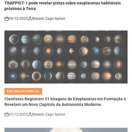
próximos à Terra
09/12/2025
Roberto Zago Sartori
on
EXPLORAÇÃO ESPACIAL
POSTED
IN
Cientistas Registram 51 Imagens de Exoplanetas em Formação e
Revelam um Novo Capítulo da Astronomia Moderna
07/12/2025
Roberto Zago Sartori
on