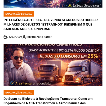
EXPLORAÇÃO ESPACIAL
POSTED
IN
INTELIGÊNCIA ARTIFICIAL DESVENDA SEGREDOS DO HUBBLE:
MILHARES DE OBJETOS “ESTRANHOS” REDEFINEM O QUE
SABEMOS SOBRE O UNIVERSO
24/03/2026
Roberto Zago Sartori
on
EXPLORAÇÃO ESPACIAL
POSTED
IN
Do Susto na Bicicleta à Revolução no Transporte: Como um
Engenheiro da NASA Transformou a Aerodinâmica dos