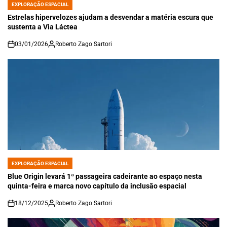
EXPLORAÇÃO ESPACIAL
POSTED
IN
Estrelas hipervelozes ajudam a desvendar a matéria escura que
sustenta a Via Láctea
03/01/2026
Roberto Zago Sartori
on
EXPLORAÇÃO ESPACIAL
POSTED
IN
Blue Origin levará 1ª passageira cadeirante ao espaço nesta
quinta-feira e marca novo capítulo da inclusão espacial
18/12/2025
Roberto Zago Sartori
on