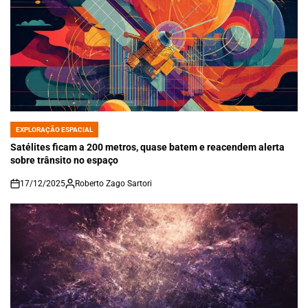
EXPLORAÇÃO ESPACIAL
POSTED
IN
Satélites ficam a 200 metros, quase batem e reacendem alerta
sobre trânsito no espaço
17/12/2025
Roberto Zago Sartori
on