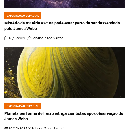
EXPLORAÇÃO ESPACIAL
POSTED
IN
Mistério da matéria escura pode estar perto de ser desvendado
pelo James Webb
16/12/2025
Roberto Zago Sartori
on
EXPLORAÇÃO ESPACIAL
POSTED
IN
Planeta em forma de limão intriga cientistas após observação do
James Webb
16/12/2025
Roberto Zago Sartori