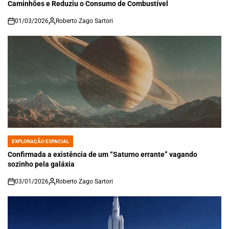
Caminhões e Reduziu o Consumo de Combustível
01/03/2026
Roberto Zago Sartori
on
EXPLORAÇÃO ESPACIAL
POSTED
IN
Confirmada a existência de um “Saturno errante” vagando
sozinho pela galáxia
03/01/2026
Roberto Zago Sartori
on