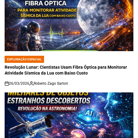
EXPLORAÇÃO ESPACIAL
POSTED
IN
Revolução Lunar: Cientistas Usam Fibra Óptica para Monitorar
Atividade Sísmica da Lua com Baixo Custo
26/03/2026
Roberto Zago Sartori
on