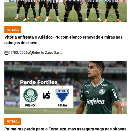
FUTEBOL
POSTED
IN
Vitória enfrenta o Atlético-PR com elenco renovado e miras nas
cabeças de chave
07/08/2026
Roberto Zago Sartori
on
FUTEBOL
POSTED
IN
Palmeiras perde para o Fortaleza, mas assegura vaga nas oitavas