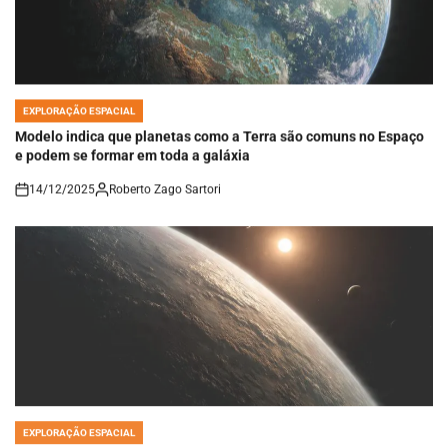
EXPLORAÇÃO ESPACIAL
POSTED
IN
Modelo indica que planetas como a Terra são comuns no Espaço
e podem se formar em toda a galáxia
14/12/2025
Roberto Zago Sartori
on
EXPLORAÇÃO ESPACIAL
POSTED
IN
TRAPPIST-1 pode revelar pistas sobre exoplanetas habitáveis