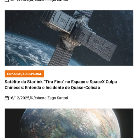
on
EXPLORAÇÃO ESPACIAL
POSTED
IN
Satélite da Starlink “Tira Fino” no Espaço e SpaceX Culpa
Chineses: Entenda o Incidente de Quase-Colisão
16/12/2025
Roberto Zago Sartori
on