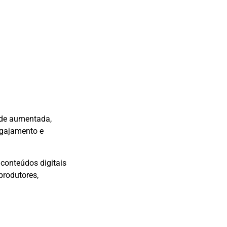
dade aumentada,
ngajamento e
 conteúdos digitais
produtores,