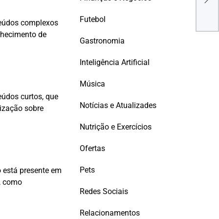
Sext
Aco
Futebol
nteúdos complexos
onhecimento de
Gastronomia
Inteligência Artificial
Música
údos curtos, que
Notícias e Atualizades
lização sobre
Nutrição e Exercícios
Ofertas
Pets
o está presente em
, como
Redes Sociais
Relacionamentos