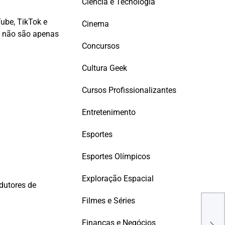
Ciência e Tecnologia
ube, TikTok e
Cinema
e não são apenas
Concursos
Cultura Geek
Cursos Profissionalizantes
Entretenimento
Esportes
Esportes Olímpicos
Exploração Espacial
dutores de
Filmes e Séries
Cli
App
Finanças e Negócios