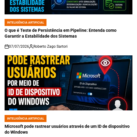
INTELIGÊNCIA ARTIFICIAL
POSTED
IN
O que é Teste de Persistência em Pipeline: Entenda como
Garantir a Estabilidade dos Sistemas
07/07/2026
Roberto Zago Sartori
on
INTELIGÊNCIA ARTIFICIAL
POSTED
IN
Microsoft pode rastrear usuários através de um ID de dispositivo
do Windows