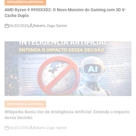
26/03/2026
Roberto Zago Sartori
on
INTELIGÊNCIA ARTIFICIAL
POSTED
IN
Wikipedia Baniu Uso de Inteligência Artificial: Entenda o Impacto
dessa Decisão
26/03/2026
Roberto Zago Sartori
on