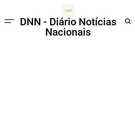
Skip
to
content
DNN - Diário Notícias
Menu
Sear
Nacionais