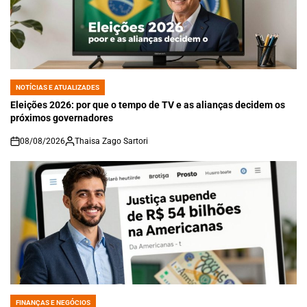
NOTÍCIAS E ATUALIZADES
POSTED
IN
Eleições 2026: por que o tempo de TV e as alianças decidem os
próximos governadores
08/08/2026
Thaisa Zago Sartori
on
FINANÇAS E NEGÓCIOS
POSTED