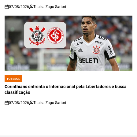
07/08/2026
Thaisa Zago Sartori
on
FUTEBOL
POSTED
IN
Corinthians enfrenta o Internacional pela Libertadores e busca
classificação
07/08/2026
Thaisa Zago Sartori
on