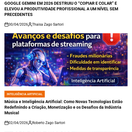
GOOGLE GEMINI EM 2026 DESTRUIU O “COPIAR E COLAR” E
ELEVOU A PRODUTIVIDADE PROFISSIONAL A UM NÍVEL SEM
PRECEDENTES
30/04/2026
Thaisa Zago Sartori
on
INTELIGÊNCIA ARTIFICIAL
POSTED
IN
Música e Inteligência Artificial: Como Novas Tecnologias Estão
Redefinindo a Criação, Monetização e os Desafios da Indústria
Musical
02/04/2026
Roberto Zago Sartori
on