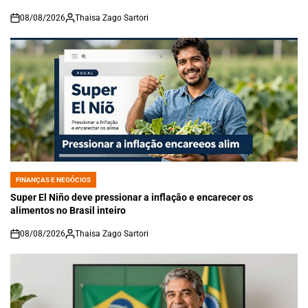
08/08/2026
Thaisa Zago Sartori
on
FINANÇAS E NEGÓCIOS
POSTED
IN
Super El Niño deve pressionar a inflação e encarecer os
alimentos no Brasil inteiro
08/08/2026
Thaisa Zago Sartori
on