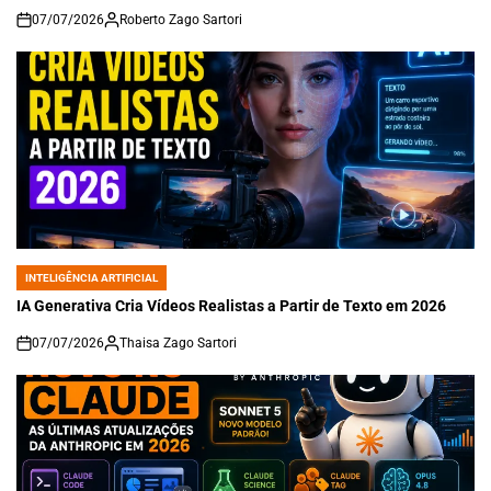
07/07/2026
Roberto Zago Sartori
on
INTELIGÊNCIA ARTIFICIAL
POSTED
IN
IA Generativa Cria Vídeos Realistas a Partir de Texto em 2026
07/07/2026
Thaisa Zago Sartori
on