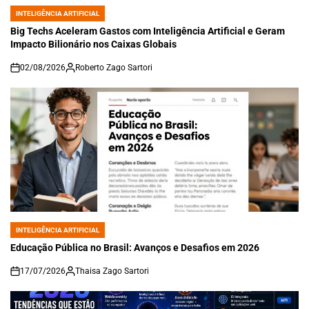
INTELIGÊNCIA ARTIFICIAL
POSTED
IN
Big Techs Aceleram Gastos com Inteligência Artificial e Geram
Impacto Bilionário nos Caixas Globais
02/08/2026
Roberto Zago Sartori
on
INTELIGÊNCIA ARTIFICIAL
POSTED
IN
Educação Pública no Brasil: Avanços e Desafios em 2026
17/07/2026
Thaisa Zago Sartori
on