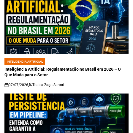
INTELIGÊNCIA ARTIFICIAL
POSTED
IN
Inteligência Artificial: Regulamentação no Brasil em 2026 – O
Que Muda para o Setor
07/07/2026
Thaisa Zago Sartori
on