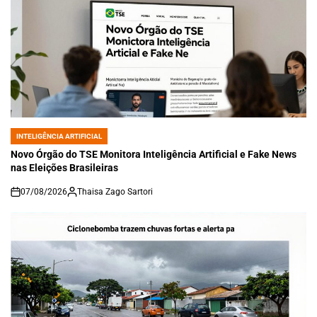
INTELIGÊNCIA ARTIFICIAL
POSTED
IN
Novo Órgão do TSE Monitora Inteligência Artificial e Fake News
nas Eleições Brasileiras
07/08/2026
Thaisa Zago Sartori
on