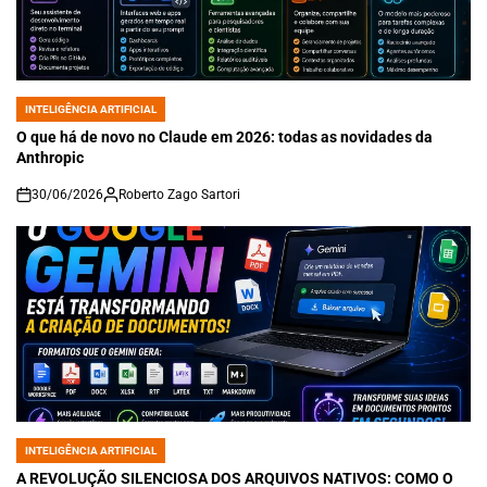
INTELIGÊNCIA ARTIFICIAL
POSTED
IN
O que há de novo no Claude em 2026: todas as novidades da
Anthropic
30/06/2026
Roberto Zago Sartori
on
INTELIGÊNCIA ARTIFICIAL
POSTED
IN
A REVOLUÇÃO SILENCIOSA DOS ARQUIVOS NATIVOS: COMO O