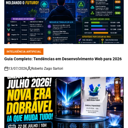
INTELIGÊNCIA ARTIFICIAL
POSTED
IN
Guia Completo: Tendências em Desenvolvimento Web para 2026
13/07/2026
Roberto Zago Sartori
on