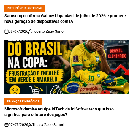
INTELIGÊNCIA ARTIFICIAL
POSTED
IN
Samsung confirma Galaxy Unpacked de julho de 2026 e promete
nova geração de dispositivos com IA
08/07/2026
Roberto Zago Sartori
on
FINANÇAS E NEGÓCIOS
POSTED
IN
Microsoft demite equipe idTech da Id Software: o que isso
significa para o futuro dos jogos?
07/07/2026
Thaisa Zago Sartori
on