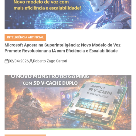
INTELIGÊNCIA ARTIFICIAL
POSTED
IN
Microsoft Aposta na Superinteligência: Novo Modelo de Voz
Promete Revolucionar a IA com Eficiência e Escalabilidade
02/04/2026
Roberto Zago Sartori
on
INTELIGÊNCIA ARTIFICIAL
POSTED
IN
AMD Ryzen 9 9950X3D2: O Novo Monstro do Gaming com 3D V-
Cache Duplo