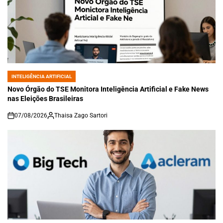
INTELIGÊNCIA ARTIFICIAL
POSTED
IN
Novo Órgão do TSE Monitora Inteligência Artificial e Fake News
nas Eleições Brasileiras
07/08/2026
Thaisa Zago Sartori
on