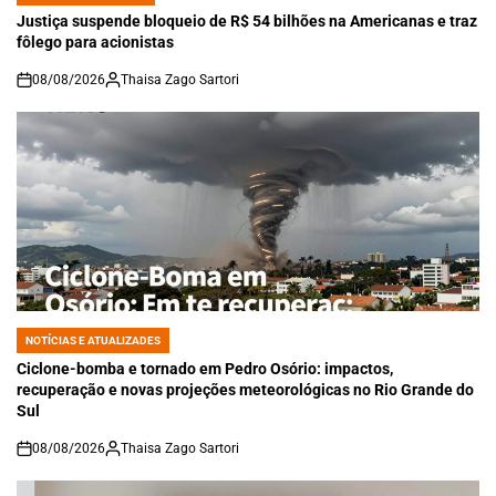
IN
Justiça suspende bloqueio de R$ 54 bilhões na Americanas e traz
fôlego para acionistas
08/08/2026
Thaisa Zago Sartori
on
NOTÍCIAS E ATUALIZADES
POSTED
IN
Ciclone-bomba e tornado em Pedro Osório: impactos,
recuperação e novas projeções meteorológicas no Rio Grande do
Sul
08/08/2026
Thaisa Zago Sartori
on