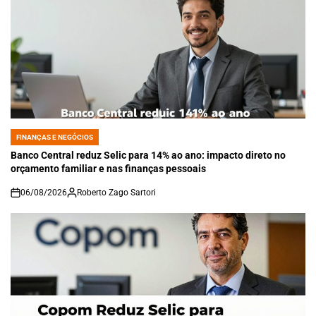
FINANÇAS E NEGÓCIOS
POSTED
IN
Banco Central reduz Selic para 14% ao ano: impacto direto no
orçamento familiar e nas finanças pessoais
06/08/2026
Roberto Zago Sartori
on