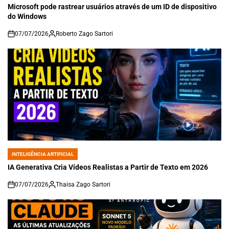
IN
Microsoft pode rastrear usuários através de um ID de dispositivo
do Windows
07/07/2026
Roberto Zago Sartori
on
INTELIGÊNCIA ARTIFICIAL
POSTED
IN
IA Generativa Cria Vídeos Realistas a Partir de Texto em 2026
07/07/2026
Thaisa Zago Sartori
on