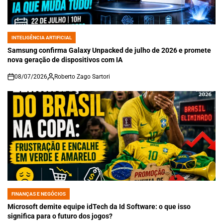
INTELIGÊNCIA ARTIFICIAL
POSTED
IN
Samsung confirma Galaxy Unpacked de julho de 2026 e promete
nova geração de dispositivos com IA
08/07/2026
Roberto Zago Sartori
on
FINANÇAS E NEGÓCIOS
POSTED
IN
Microsoft demite equipe idTech da Id Software: o que isso
significa para o futuro dos jogos?