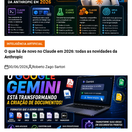
INTELIGÊNCIA ARTIFICIAL
POSTED
IN
O que há de novo no Claude em 2026: todas as novidades da
Anthropic
30/06/2026
Roberto Zago Sartori
on