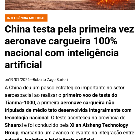
INTELIGÊNCIA ARTIFICIAL
POSTED
IN
China testa pela primeira vez
aeronave cargueira 100%
nacional com inteligência
artificial
on
19/01/2026
Roberto Zago Sartori
A China deu um passo estratégico importante no setor
aeroespacial ao realizar o
primeiro voo de teste do
Tianma-1000
, a primeira
aeronave cargueira não
tripulada de médio teto desenvolvida integralmente com
tecnologia nacional
. O teste aconteceu na província de
Shaanxi
e foi conduzido pela
Xi’an Aisheng Technology
Group
, marcando um avanço relevante na integração entre