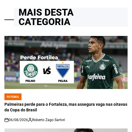
MAIS DESTA
CATEGORIA
FUTEBOL
POSTED
IN
Palmeiras perde para o Fortaleza, mas assegura vaga nas oitavas
da Copa do Brasil
06/08/2026
Roberto Zago Sartori
on