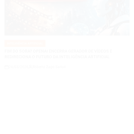
INTELIGÊNCIA ARTIFICIAL
POSTED
IN
FIM DO SORA? OPENAI ENCERRA GERADOR DE VÍDEOS E
REDIRECIONA O FUTURO DA INTELIGÊNCIA ARTIFICIAL
24/03/2026
Roberto Zago Sartori
on
INTELIGÊNCIA ARTIFICIAL
POSTED
IN
Perplexity Health Chega para Revolucionar a Saúde Digital: IA
Agora Analisa Seus Dados Médicos e Entrega Respostas
Personalizadas