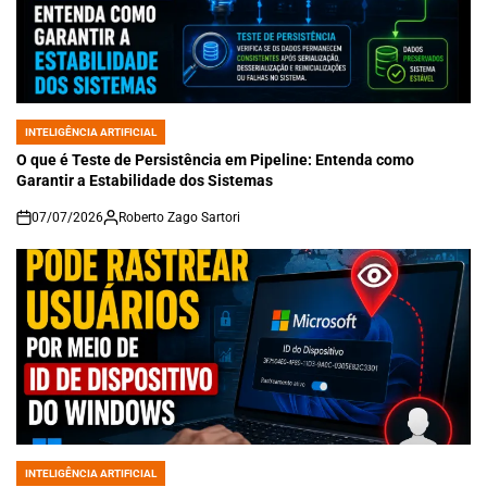
INTELIGÊNCIA ARTIFICIAL
POSTED
IN
O que é Teste de Persistência em Pipeline: Entenda como
Garantir a Estabilidade dos Sistemas
07/07/2026
Roberto Zago Sartori
on
INTELIGÊNCIA ARTIFICIAL
POSTED