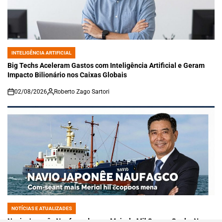
INTELIGÊNCIA ARTIFICIAL
POSTED
IN
Big Techs Aceleram Gastos com Inteligência Artificial e Geram
Impacto Bilionário nos Caixas Globais
02/08/2026
Roberto Zago Sartori
on
NOTÍCIAS E ATUALIZADES
POSTED
IN
Navio Japonês Naufragado com Mais de Mil Corpos Ganha Nova