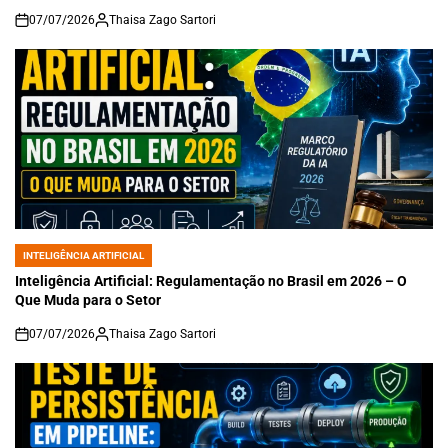
07/07/2026
Thaisa Zago Sartori
on
INTELIGÊNCIA ARTIFICIAL
POSTED
IN
Inteligência Artificial: Regulamentação no Brasil em 2026 – O
Que Muda para o Setor
07/07/2026
Thaisa Zago Sartori
on