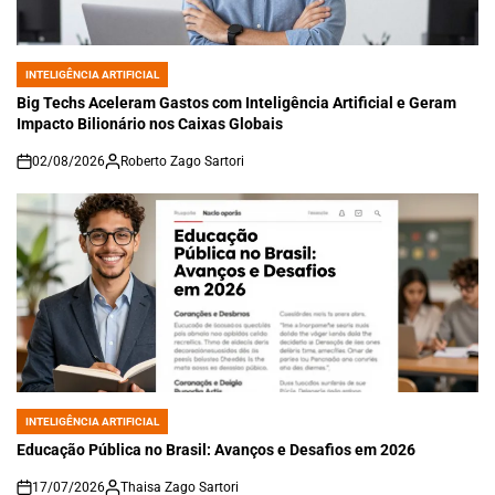
INTELIGÊNCIA ARTIFICIAL
POSTED
IN
Big Techs Aceleram Gastos com Inteligência Artificial e Geram
Impacto Bilionário nos Caixas Globais
02/08/2026
Roberto Zago Sartori
on
INTELIGÊNCIA ARTIFICIAL
POSTED
IN
Educação Pública no Brasil: Avanços e Desafios em 2026
17/07/2026
Thaisa Zago Sartori