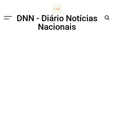
Skip
to
content
DNN - Diário Notícias
Menu
Sear
Nacionais