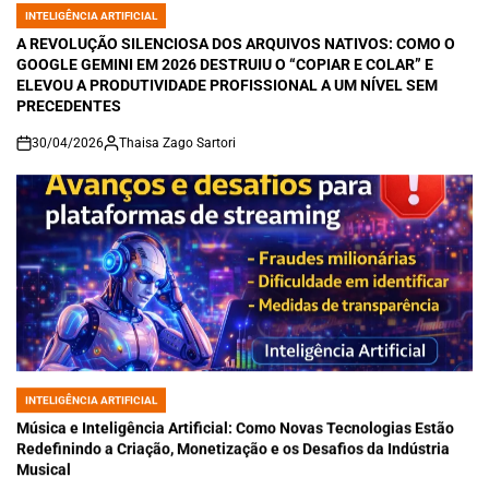
INTELIGÊNCIA ARTIFICIAL
POSTED
IN
A REVOLUÇÃO SILENCIOSA DOS ARQUIVOS NATIVOS: COMO O
GOOGLE GEMINI EM 2026 DESTRUIU O “COPIAR E COLAR” E
ELEVOU A PRODUTIVIDADE PROFISSIONAL A UM NÍVEL SEM
PRECEDENTES
30/04/2026
Thaisa Zago Sartori
on
INTELIGÊNCIA ARTIFICIAL
POSTED
IN
Música e Inteligência Artificial: Como Novas Tecnologias Estão
Redefinindo a Criação, Monetização e os Desafios da Indústria
Musical