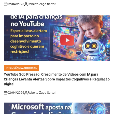
02/04/2026
Roberto Zago Sartori
on
INTELIGÊNCIA ARTIFICIAL
POSTED
IN
YouTube Sob Pressão: Crescimento de Vídeos com IA para
Crianças Levanta Alertas Sobre Impactos Cognitivos e Regulação
Digital
02/04/2026
Roberto Zago Sartori
on