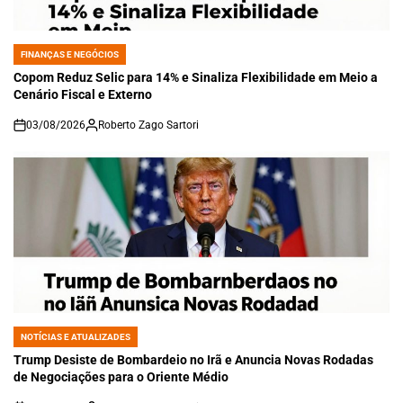
FINANÇAS E NEGÓCIOS
POSTED
IN
Copom Reduz Selic para 14% e Sinaliza Flexibilidade em Meio a
Cenário Fiscal e Externo
03/08/2026
Roberto Zago Sartori
on
NOTÍCIAS E ATUALIZADES
POSTED
IN
Trump Desiste de Bombardeio no Irã e Anuncia Novas Rodadas
de Negociações para o Oriente Médio