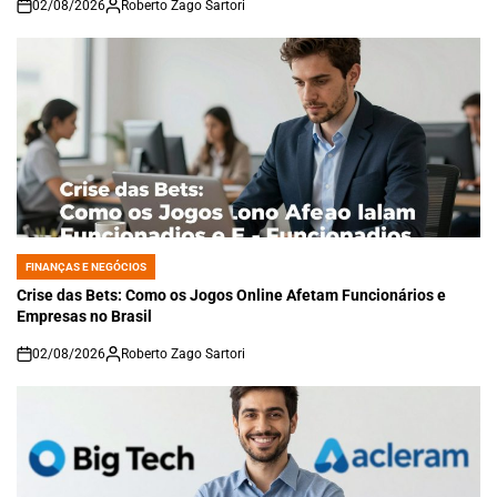
02/08/2026
Roberto Zago Sartori
on
FINANÇAS E NEGÓCIOS
POSTED
IN
Crise das Bets: Como os Jogos Online Afetam Funcionários e
Empresas no Brasil
02/08/2026
Roberto Zago Sartori
on