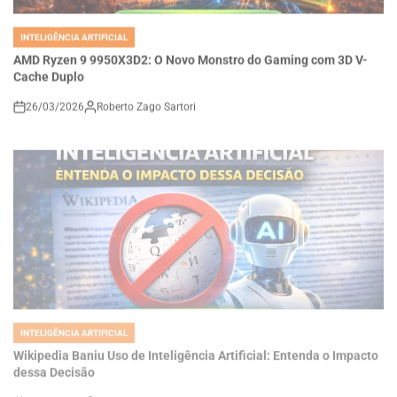
INTELIGÊNCIA ARTIFICIAL
POSTED
IN
AMD Ryzen 9 9950X3D2: O Novo Monstro do Gaming com 3D V-
Cache Duplo
26/03/2026
Roberto Zago Sartori
on
INTELIGÊNCIA ARTIFICIAL
POSTED
IN
Wikipedia Baniu Uso de Inteligência Artificial: Entenda o Impacto
dessa Decisão
26/03/2026
Roberto Zago Sartori
on