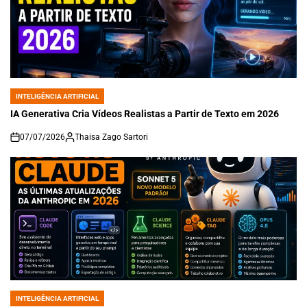
INTELIGÊNCIA ARTIFICIAL
POSTED
IN
IA Generativa Cria Vídeos Realistas a Partir de Texto em 2026
07/07/2026
Thaisa Zago Sartori
on
INTELIGÊNCIA ARTIFICIAL
POSTED