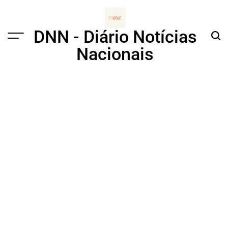
Skip
to
content
DNN - Diário Notícias
Menu
Sear
Nacionais