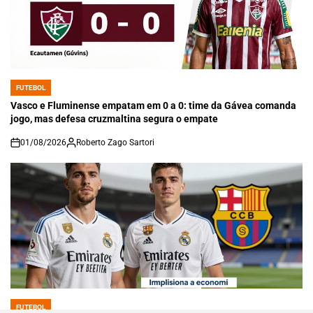
FUTEBOL
POSTED
IN
Vasco e Fluminense empatam em 0 a 0: time da Gávea comanda
jogo, mas defesa cruzmaltina segura o empate
01/08/2026
Roberto Zago Sartori
on
FUTEBOL
POSTED