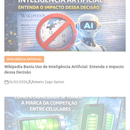
INTELIGÊNCIA ARTIFICIAL
POSTED
IN
Wikipedia Baniu Uso de Inteligência Artificial: Entenda o Impacto
dessa Decisão
26/03/2026
Roberto Zago Sartori
on