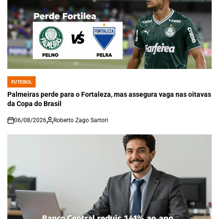
FUTEBOL
POSTED
IN
Palmeiras perde para o Fortaleza, mas assegura vaga nas oitavas
da Copa do Brasil
06/08/2026
Roberto Zago Sartori
on