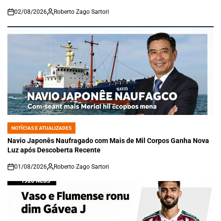
02/08/2026
Roberto Zago Sartori
on
NOTÍCIAS E ATUALIZADES
POSTED
IN
Navio Japonês Naufragado com Mais de Mil Corpos Ganha Nova
Luz após Descoberta Recente
01/08/2026
Roberto Zago Sartori
on