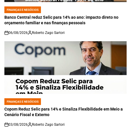
FINANÇAS E NEGÓCIOS
POSTED
IN
Banco Central reduz Selic para 14% ao ano: impacto direto no
orçamento familiar e nas finanças pessoais
06/08/2026
Roberto Zago Sartori
on
FINANÇAS E NEGÓCIOS
POSTED
IN
Copom Reduz Selic para 14% e Sinaliza Flexibilidade em Meio a
Cenário Fiscal e Externo
03/08/2026
Roberto Zago Sartori
on