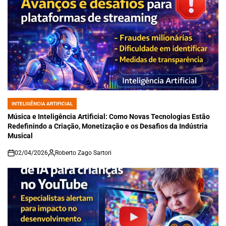
INTELIGÊNCIA ARTIFICIAL
POSTED
IN
Música e Inteligência Artificial: Como Novas Tecnologias Estão
Redefinindo a Criação, Monetização e os Desafios da Indústria
Musical
02/04/2026
Roberto Zago Sartori
on