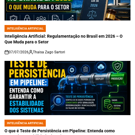
INTELIGÊNCIA ARTIFICIAL
POSTED
IN
Inteligência Artificial: Regulamentação no Brasil em 2026 – O
Que Muda para o Setor
07/07/2026
Thaisa Zago Sartori
on
INTELIGÊNCIA ARTIFICIAL
POSTED
IN
O que é Teste de Persistência em Pipeline: Entenda como