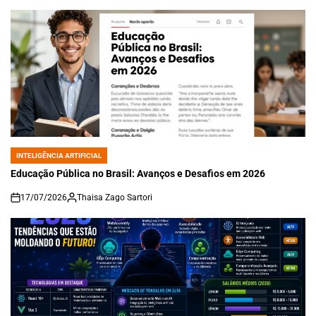
INTELIGÊNCIA ARTIFICIAL
POSTED
IN
Educação Pública no Brasil: Avanços e Desafios em 2026
17/07/2026
Thaisa Zago Sartori
on