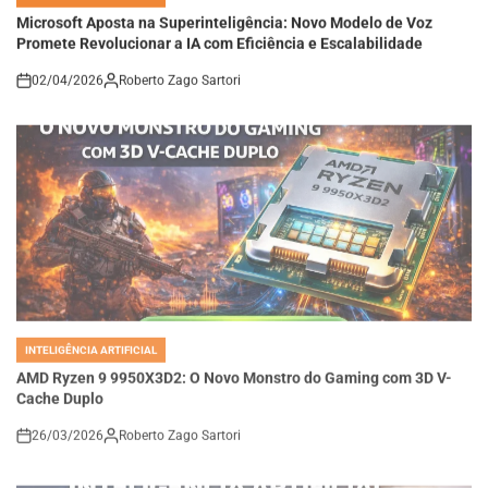
Microsoft Aposta na Superinteligência: Novo Modelo de Voz
Promete Revolucionar a IA com Eficiência e Escalabilidade
02/04/2026
Roberto Zago Sartori
on
INTELIGÊNCIA ARTIFICIAL
POSTED
IN
AMD Ryzen 9 9950X3D2: O Novo Monstro do Gaming com 3D V-
Cache Duplo
26/03/2026
Roberto Zago Sartori
on