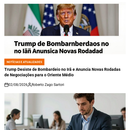
NOTÍCIAS E ATUALIZADES
POSTED
IN
Trump Desiste de Bombardeio no Irã e Anuncia Novas Rodadas
de Negociações para o Oriente Médio
02/08/2026
Roberto Zago Sartori
on