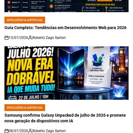
INTELIGÊNCIA ARTIFICIAL
POSTED
IN
Guia Completo: Tendências em Desenvolvimento Web para 2026
13/07/2026
Roberto Zago Sartori
on
INTELIGÊNCIA ARTIFICIAL
POSTED
IN
Samsung confirma Galaxy Unpacked de julho de 2026 e promete
nova geração de dispositivos com IA
08/07/2026
Roberto Zago Sartori