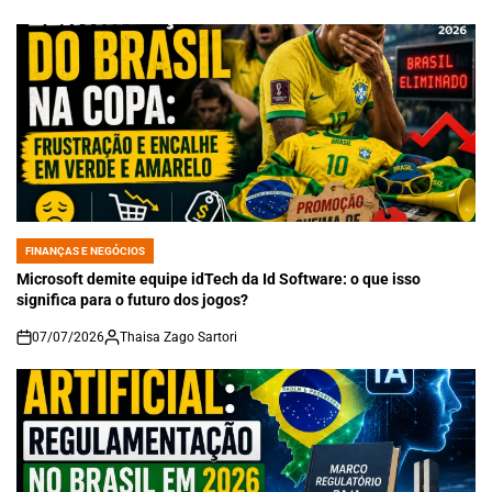
on
FINANÇAS E NEGÓCIOS
POSTED
IN
Microsoft demite equipe idTech da Id Software: o que isso
significa para o futuro dos jogos?
07/07/2026
Thaisa Zago Sartori
on