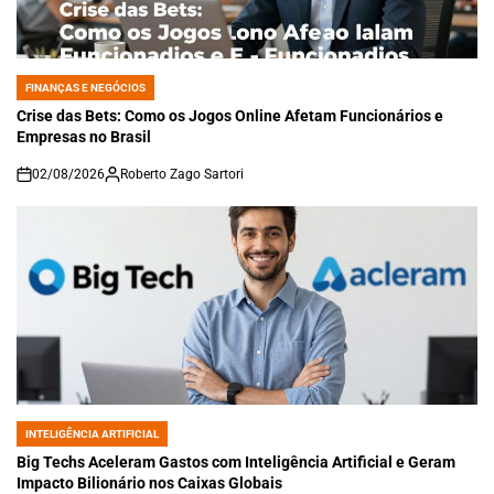
FINANÇAS E NEGÓCIOS
POSTED
IN
Crise das Bets: Como os Jogos Online Afetam Funcionários e
Empresas no Brasil
02/08/2026
Roberto Zago Sartori
on
INTELIGÊNCIA ARTIFICIAL
POSTED
IN
Big Techs Aceleram Gastos com Inteligência Artificial e Geram
Impacto Bilionário nos Caixas Globais