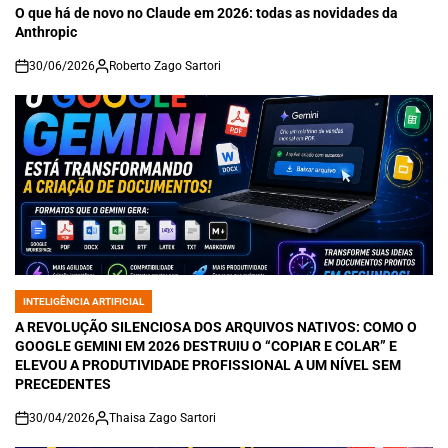
IN
O que há de novo no Claude em 2026: todas as novidades da
Anthropic
30/06/2026
Roberto Zago Sartori
on
INTELIGÊNCIA ARTIFICIAL
POSTED
IN
A REVOLUÇÃO SILENCIOSA DOS ARQUIVOS NATIVOS: COMO O
GOOGLE GEMINI EM 2026 DESTRUIU O “COPIAR E COLAR” E
ELEVOU A PRODUTIVIDADE PROFISSIONAL A UM NÍVEL SEM
PRECEDENTES
30/04/2026
Thaisa Zago Sartori
on