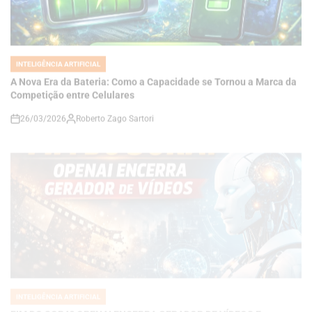
INTELIGÊNCIA ARTIFICIAL
POSTED
IN
A Nova Era da Bateria: Como a Capacidade se Tornou a Marca da
Competição entre Celulares
26/03/2026
Roberto Zago Sartori
on
INTELIGÊNCIA ARTIFICIAL
POSTED
IN
FIM DO SORA? OPENAI ENCERRA GERADOR DE VÍDEOS E
REDIRECIONA O FUTURO DA INTELIGÊNCIA ARTIFICIAL
24/03/2026
Roberto Zago Sartori
on