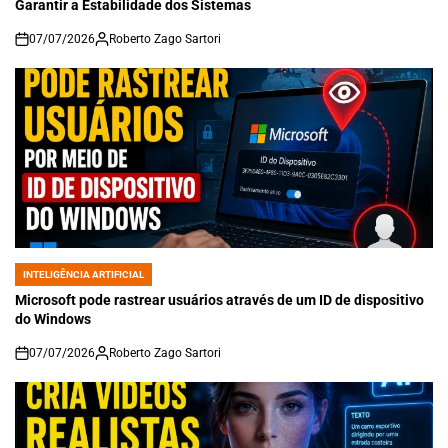
Garantir a Estabilidade dos Sistemas
07/07/2026
Roberto Zago Sartori
on
INTELIGÊNCIA ARTIFICIAL
POSTED
IN
Microsoft pode rastrear usuários através de um ID de dispositivo
do Windows
07/07/2026
Roberto Zago Sartori
on