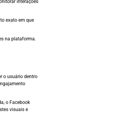
nitorar interações
nto exato em que
es na plataforma.
r o usuário dentro
 engajamento
da, o Facebook
tes visuais e