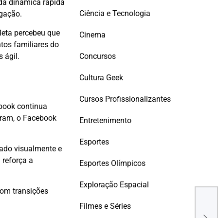
 da dinâmica rápida
Ciência e Tecnologia
egação.
eta percebeu que
Cinema
tos familiares do
Concursos
 ágil.
Cultura Geek
Cursos Profissionalizantes
ebook continua
gram, o Facebook
Entretenimento
Esportes
sado visualmente e
 reforça a
Esportes Olímpicos
Exploração Espacial
Com transições
Lara
Filmes e Séries
Tom