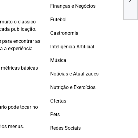
The
Finanças e Negócios
Pro
Futebol
 muito o clássico
 cada publicação.
Gastronomia
 para encontrar as
Inteligência Artificial
a a experiência
Música
 métricas básicas
Notícias e Atualizades
.
Nutrição e Exercícios
Ofertas
ário pode tocar no
Pets
rios menus.
Redes Sociais