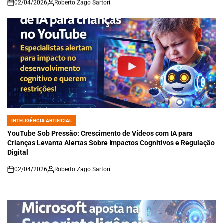
02/04/2026
Roberto Zago Sartori
on
INTELIGÊNCIA ARTIFICIAL
POSTED
IN
YouTube Sob Pressão: Crescimento de Vídeos com IA para
Crianças Levanta Alertas Sobre Impactos Cognitivos e Regulação
Digital
02/04/2026
Roberto Zago Sartori
on