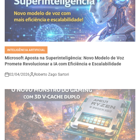
INTELIGÊNCIA ARTIFICIAL
POSTED
IN
Microsoft Aposta na Superinteligência: Novo Modelo de Voz
Promete Revolucionar a IA com Eficiência e Escalabilidade
02/04/2026
Roberto Zago Sartori
on
INTELIGÊNCIA ARTIFICIAL
POSTED