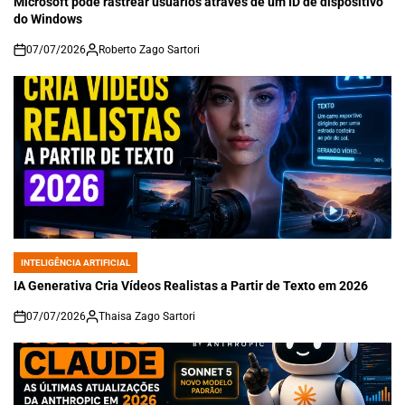
Microsoft pode rastrear usuários através de um ID de dispositivo
do Windows
07/07/2026
Roberto Zago Sartori
on
INTELIGÊNCIA ARTIFICIAL
POSTED
IN
IA Generativa Cria Vídeos Realistas a Partir de Texto em 2026
07/07/2026
Thaisa Zago Sartori
on