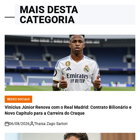
MAIS DESTA
CATEGORIA
REDES SOCIAIS
POSTED
IN
Vinicius Júnior Renova com o Real Madrid: Contrato Bilionário e
Novo Capítulo para a Carreira do Craque
06/08/2026
Thaisa Zago Sartori
on