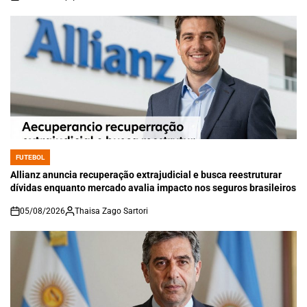
on
FUTEBOL
POSTED
IN
Allianz anuncia recuperação extrajudicial e busca reestruturar
dívidas enquanto mercado avalia impacto nos seguros brasileiros
05/08/2026
Thaisa Zago Sartori
on