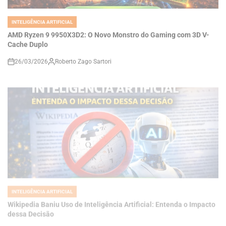
IN
AMD Ryzen 9 9950X3D2: O Novo Monstro do Gaming com 3D V-
Cache Duplo
26/03/2026
Roberto Zago Sartori
on
INTELIGÊNCIA ARTIFICIAL
POSTED
IN
Wikipedia Baniu Uso de Inteligência Artificial: Entenda o Impacto
dessa Decisão
26/03/2026
Roberto Zago Sartori
on