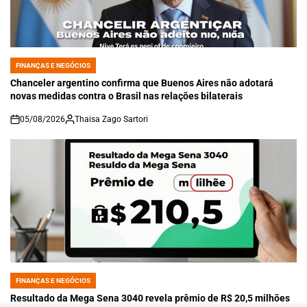
FINANÇAS E NEGÓCIOS
POSTED
IN
Chanceler argentino confirma que Buenos Aires não adotará
novas medidas contra o Brasil nas relações bilaterais
05/08/2026
Thaisa Zago Sartori
on
FINANÇAS E NEGÓCIOS
POSTED
IN
Resultado da Mega Sena 3040 revela prêmio de R$ 20,5 milhões