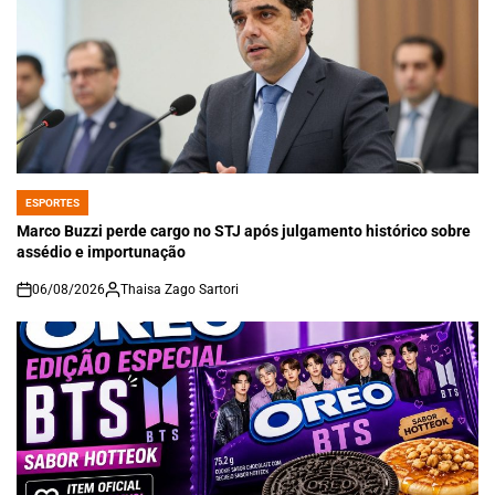
ESPORTES
POSTED
IN
Marco Buzzi perde cargo no STJ após julgamento histórico sobre
assédio e importunação
06/08/2026
Thaisa Zago Sartori
on