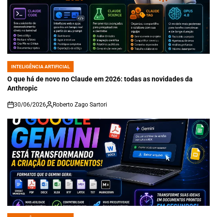
INTELIGÊNCIA ARTIFICIAL
POSTED
IN
O que há de novo no Claude em 2026: todas as novidades da
Anthropic
30/06/2026
Roberto Zago Sartori
on