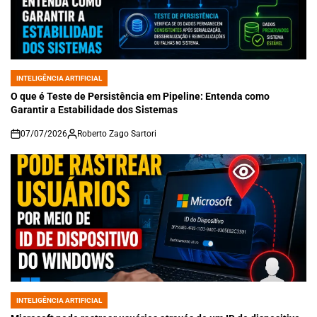
INTELIGÊNCIA ARTIFICIAL
POSTED
IN
O que é Teste de Persistência em Pipeline: Entenda como
Garantir a Estabilidade dos Sistemas
07/07/2026
Roberto Zago Sartori
on
INTELIGÊNCIA ARTIFICIAL
POSTED
IN