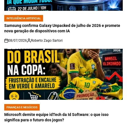
INTELIGÊNCIA ARTIFICIAL
POSTED
IN
Samsung confirma Galaxy Unpacked de julho de 2026 e promete
nova geração de dispositivos com IA
08/07/2026
Roberto Zago Sartori
on
FINANÇAS E NEGÓCIOS
POSTED
IN
Microsoft demite equipe idTech da Id Software: o que isso
significa para o futuro dos jogos?