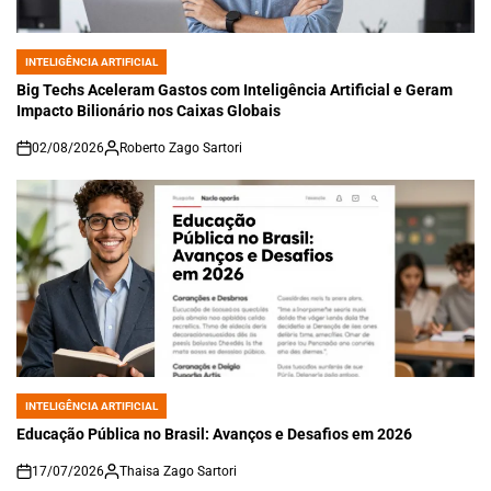
INTELIGÊNCIA ARTIFICIAL
POSTED
IN
Big Techs Aceleram Gastos com Inteligência Artificial e Geram
Impacto Bilionário nos Caixas Globais
02/08/2026
Roberto Zago Sartori
on
INTELIGÊNCIA ARTIFICIAL
POSTED
IN
Educação Pública no Brasil: Avanços e Desafios em 2026
17/07/2026
Thaisa Zago Sartori
on