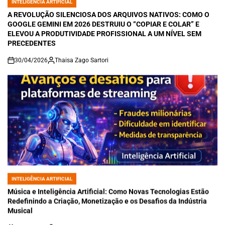
INTELIGÊNCIA ARTIFICIAL
POSTED
IN
A REVOLUÇÃO SILENCIOSA DOS ARQUIVOS NATIVOS: COMO O
GOOGLE GEMINI EM 2026 DESTRUIU O “COPIAR E COLAR” E
ELEVOU A PRODUTIVIDADE PROFISSIONAL A UM NÍVEL SEM
PRECEDENTES
30/04/2026
Thaisa Zago Sartori
on
INTELIGÊNCIA ARTIFICIAL
POSTED
IN
Música e Inteligência Artificial: Como Novas Tecnologias Estão
Redefinindo a Criação, Monetização e os Desafios da Indústria
Musical