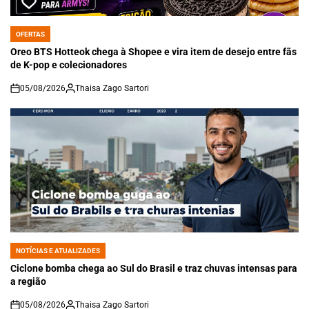
OFERTAS
POSTED
IN
Oreo BTS Hotteok chega à Shopee e vira item de desejo entre fãs
de K-pop e colecionadores
05/08/2026
Thaisa Zago Sartori
on
NOTÍCIAS E ATUALIZADES
POSTED
IN
Ciclone bomba chega ao Sul do Brasil e traz chuvas intensas para
a região
05/08/2026
Thaisa Zago Sartori