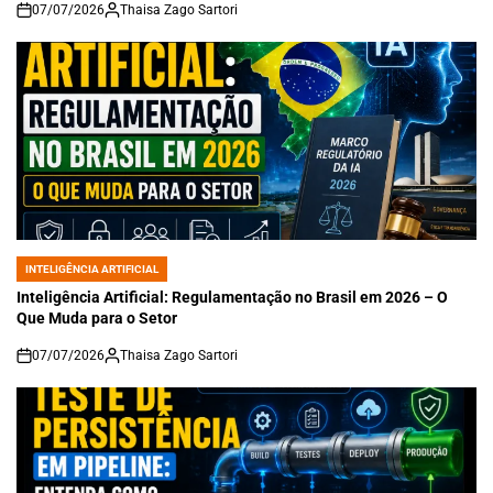
07/07/2026
Thaisa Zago Sartori
on
INTELIGÊNCIA ARTIFICIAL
POSTED
IN
Inteligência Artificial: Regulamentação no Brasil em 2026 – O
Que Muda para o Setor
07/07/2026
Thaisa Zago Sartori
on