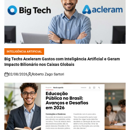
INTELIGÊNCIA ARTIFICIAL
POSTED
IN
Big Techs Aceleram Gastos com Inteligência Artificial e Geram
Impacto Bilionário nos Caixas Globais
02/08/2026
Roberto Zago Sartori
on