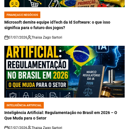
FINANÇAS E NEGÓCIOS
POSTED
IN
Microsoft demite equipe idTech da Id Software: o que isso
significa para o futuro dos jogos?
07/07/2026
Thaisa Zago Sartori
on
INTELIGÊNCIA ARTIFICIAL
POSTED
IN
Inteligência Artificial: Regulamentação no Brasil em 2026 – O
Que Muda para o Setor
07/07/2026
Thaisa Zago Sartori