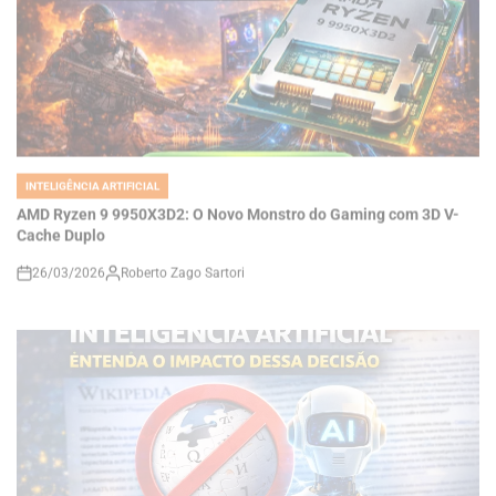
INTELIGÊNCIA ARTIFICIAL
POSTED
IN
AMD Ryzen 9 9950X3D2: O Novo Monstro do Gaming com 3D V-
Cache Duplo
26/03/2026
Roberto Zago Sartori
on
INTELIGÊNCIA ARTIFICIAL
POSTED
IN