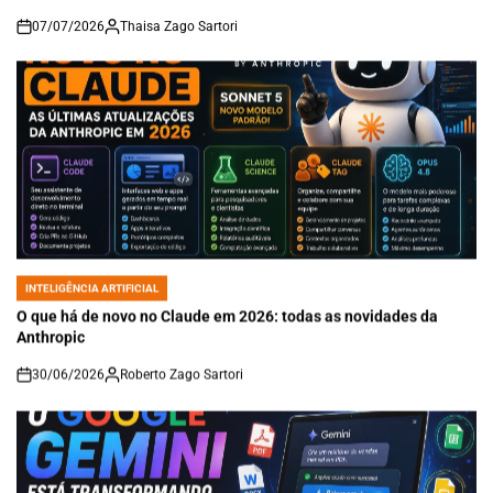
07/07/2026
Thaisa Zago Sartori
on
INTELIGÊNCIA ARTIFICIAL
POSTED
IN
O que há de novo no Claude em 2026: todas as novidades da
Anthropic
30/06/2026
Roberto Zago Sartori
on