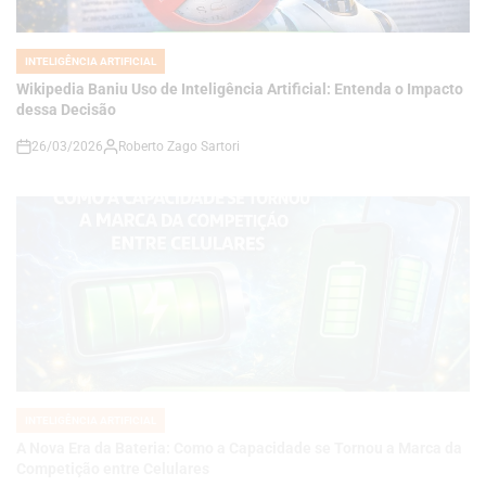
Wikipedia Baniu Uso de Inteligência Artificial: Entenda o Impacto
dessa Decisão
26/03/2026
Roberto Zago Sartori
on
INTELIGÊNCIA ARTIFICIAL
POSTED
IN
A Nova Era da Bateria: Como a Capacidade se Tornou a Marca da
Competição entre Celulares
26/03/2026
Roberto Zago Sartori
on