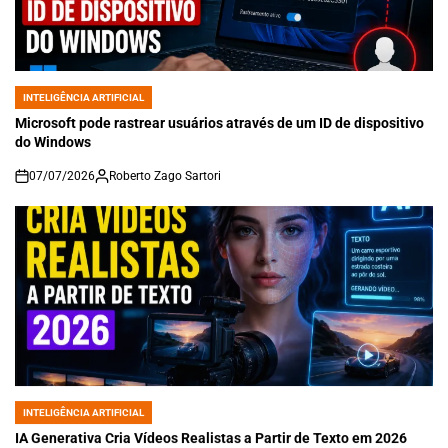
INTELIGÊNCIA ARTIFICIAL
POSTED
IN
Microsoft pode rastrear usuários através de um ID de dispositivo
do Windows
07/07/2026
Roberto Zago Sartori
on
INTELIGÊNCIA ARTIFICIAL
POSTED
IN
IA Generativa Cria Vídeos Realistas a Partir de Texto em 2026