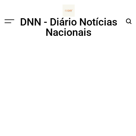
Skip
to
content
DNN - Diário Notícias
Menu
Sear
Nacionais