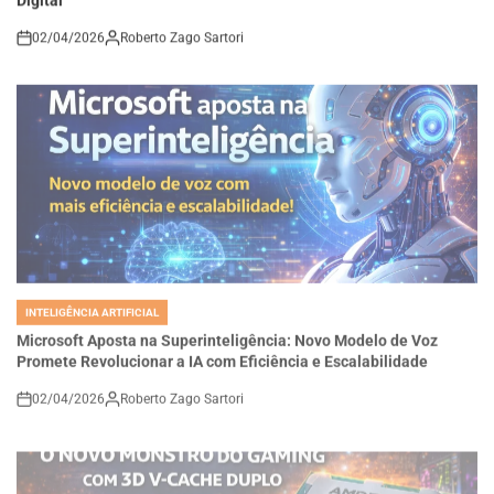
02/04/2026
Roberto Zago Sartori
on
INTELIGÊNCIA ARTIFICIAL
POSTED
IN
Microsoft Aposta na Superinteligência: Novo Modelo de Voz
Promete Revolucionar a IA com Eficiência e Escalabilidade
02/04/2026
Roberto Zago Sartori
on