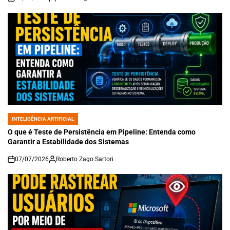
on
INTELIGÊNCIA ARTIFICIAL
POSTED
IN
O que é Teste de Persistência em Pipeline: Entenda como
Garantir a Estabilidade dos Sistemas
07/07/2026
Roberto Zago Sartori
on