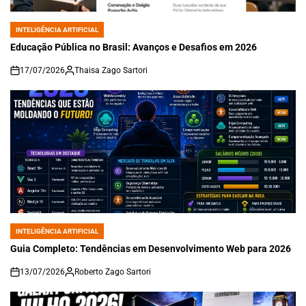
INTELIGÊNCIA ARTIFICIAL
POSTED
IN
Educação Pública no Brasil: Avanços e Desafios em 2026
17/07/2026
Thaisa Zago Sartori
on
INTELIGÊNCIA ARTIFICIAL
POSTED
IN
Guia Completo: Tendências em Desenvolvimento Web para 2026
13/07/2026
Roberto Zago Sartori
on