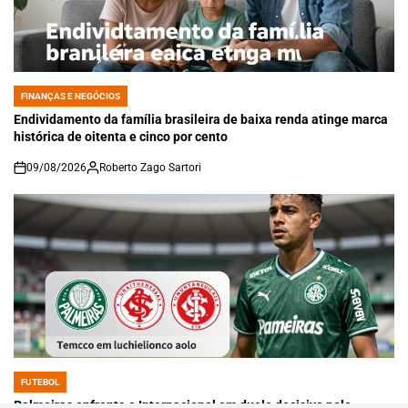
FINANÇAS E NEGÓCIOS
POSTED
IN
Endividamento da família brasileira de baixa renda atinge marca
histórica de oitenta e cinco por cento
09/08/2026
Roberto Zago Sartori
on
FUTEBOL
POSTED
IN
Palmeiras enfrenta o Internacional em duelo decisivo pelo