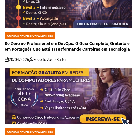
CURSOS PROFISSIONALIZANTES
POSTED
IN
Do Zero ao Profissional em DevOps: O Guia Completo, Gratuito e
em Português Que Está Transformando Carreiras em Tecnologia
20/04/2026
Roberto Zago Sartori
on
CURSOS PROFISSIONALIZANTES
POSTED