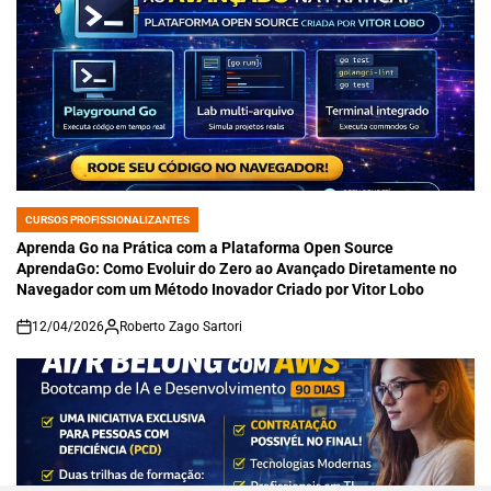
CURSOS PROFISSIONALIZANTES
POSTED
IN
Aprenda Go na Prática com a Plataforma Open Source
AprendaGo: Como Evoluir do Zero ao Avançado Diretamente no
Navegador com um Método Inovador Criado por Vitor Lobo
12/04/2026
Roberto Zago Sartori
on