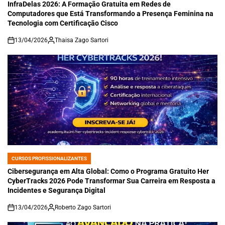
IN
InfraDelas 2026: A Formação Gratuita em Redes de
Computadores que Está Transformando a Presença Feminina na
Tecnologia com Certificação Cisco
13/04/2026
Thaisa Zago Sartori
on
CURSOS PROFISSIONALIZANTES
POSTED
IN
Cibersegurança em Alta Global: Como o Programa Gratuito Her
CyberTracks 2026 Pode Transformar Sua Carreira em Resposta a
Incidentes e Segurança Digital
13/04/2026
Roberto Zago Sartori
on