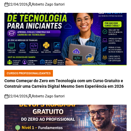
22/04/2026
Roberto Zago Sartori
on
CURSOS PROFISSIONALIZANTES
POSTED
IN
Como Começar do Zero em Tecnologia com um Curso Gratuito e
Construir uma Carreira Digital Mesmo Sem Experiência em 2026
22/04/2026
Roberto Zago Sartori
on