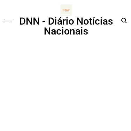
Skip
to
content
DNN - Diário Notícias
Menu
Sear
Nacionais