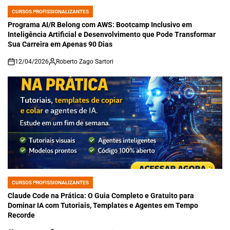
CURSOS PROFISSIONALIZANTES
POSTED
IN
Programa AI/R Belong com AWS: Bootcamp Inclusivo em
Inteligência Artificial e Desenvolvimento que Pode Transformar
Sua Carreira em Apenas 90 Dias
12/04/2026
Roberto Zago Sartori
on
CURSOS PROFISSIONALIZANTES
POSTED
IN
Claude Code na Prática: O Guia Completo e Gratuito para
Dominar IA com Tutoriais, Templates e Agentes em Tempo
Recorde