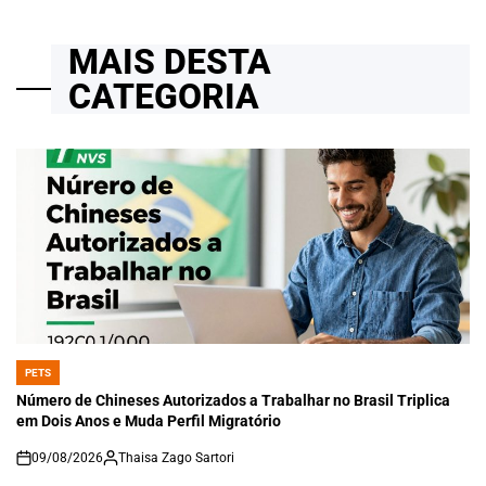
MAIS DESTA
CATEGORIA
PETS
POSTED
IN
Número de Chineses Autorizados a Trabalhar no Brasil Triplica
em Dois Anos e Muda Perfil Migratório
09/08/2026
Thaisa Zago Sartori
on