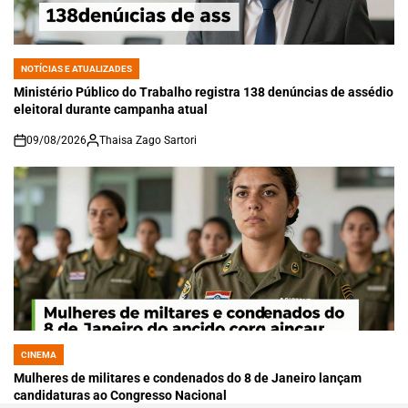
NOTÍCIAS E ATUALIZADES
POSTED
IN
Ministério Público do Trabalho registra 138 denúncias de assédio
eleitoral durante campanha atual
09/08/2026
Thaisa Zago Sartori
on
CINEMA
POSTED
IN
Mulheres de militares e condenados do 8 de Janeiro lançam
candidaturas ao Congresso Nacional