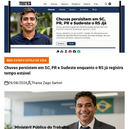
BEM-ESTAR E ESTILO DE VIDA
POSTED
IN
Chuvas persistem em SC, PR e Sudeste enquanto o RS já registra
tempo estável
09/08/2026
Thaisa Zago Sartori
on