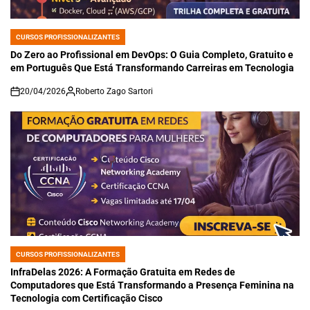
CURSOS PROFISSIONALIZANTES
POSTED
IN
Do Zero ao Profissional em DevOps: O Guia Completo, Gratuito e
em Português Que Está Transformando Carreiras em Tecnologia
20/04/2026
Roberto Zago Sartori
on
CURSOS PROFISSIONALIZANTES
POSTED
IN
InfraDelas 2026: A Formação Gratuita em Redes de
Computadores que Está Transformando a Presença Feminina na
Tecnologia com Certificação Cisco