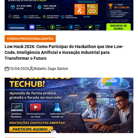
CURSOS PROFISSIONALIZANTES
POSTED
IN
Low Hack 2026: Como Participar do Hackathon que Une Low-
Code, Inteligência Artificial e Inovação Industrial para
Transformar o Futuro
10/04/2026
Roberto Zago Sartori
on