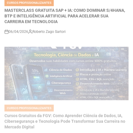
BTP E INTELIGÊNCIA ARTIFICIAL PARA ACELERAR SUA
CARREIRA EM TECNOLOGIA
06/04/2026
Roberto Zago Sartori
on
CURSOS PROFISSIONALIZANTES
POSTED
IN
Cursos Gratuitos da FGV: Como Aprender Ciência de Dados, IA,
Cibersegurança e Tecnologia Pode Transformar Sua Carreira no
Mercado Digital
06/04/2026
Roberto Zago Sartori
on