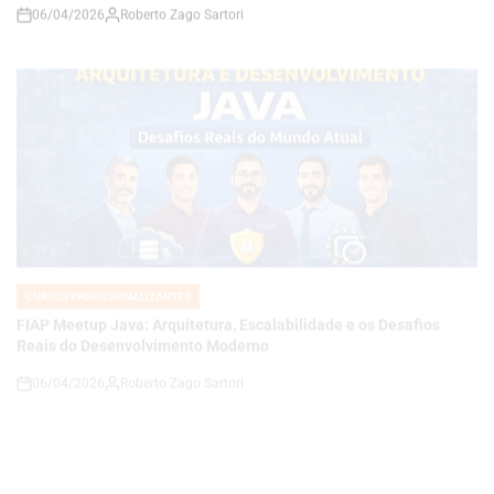
CURSOS PROFISSIONALIZANTES
POSTED
IN
FIAP Meetup Java: Arquitetura, Escalabilidade e os Desafios
Reais do Desenvolvimento Moderno
06/04/2026
Roberto Zago Sartori
on