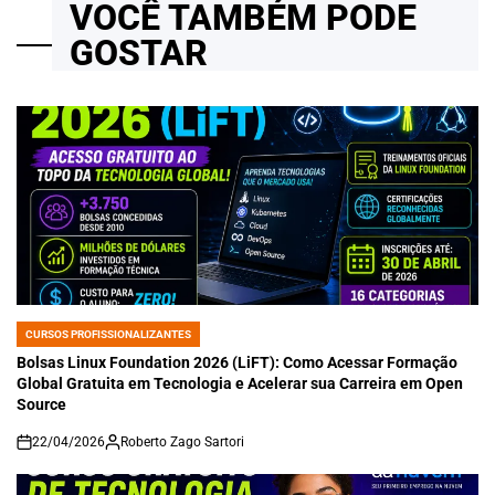
VOCÊ TAMBÉM PODE
GOSTAR
CURSOS PROFISSIONALIZANTES
POSTED
IN
Bolsas Linux Foundation 2026 (LiFT): Como Acessar Formação
Global Gratuita em Tecnologia e Acelerar sua Carreira em Open
Source
22/04/2026
Roberto Zago Sartori
on