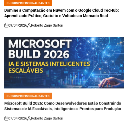
CURSOS PROFISSIONALIZANTES
POSTED
IN
Domine a Computação em Nuvem com o Google Cloud TecHub:
Aprendizado Prático, Gratuito e Voltado ao Mercado Real
09/04/2026
Roberto Zago Sartori
on
CURSOS PROFISSIONALIZANTES
POSTED
IN
Microsoft Build 2026: Como Desenvolvedores Estão Construindo
Sistemas de IA Escaláveis, Inteligentes e Prontos para Produção
07/04/2026
Roberto Zago Sartori
on