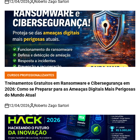
12/04/2026
Roberto Zago Sartori
on
CURSOS PROFISSIONALIZANTES
POSTED
IN
Treinamentos Gratuitos em Ransomware e Cibersegurança em
2026: Como se Preparar para as Ameaças Digitais Mais Perigosas
do Mundo Atual
12/04/2026
Roberto Zago Sartori
on