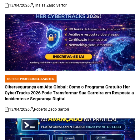
13/04/2026
Thaisa Zago Sartori
on
CURSOS PROFISSIONALIZANTES
POSTED
IN
Cibersegurança em Alta Global: Como o Programa Gratuito Her
CyberTracks 2026 Pode Transformar Sua Carreira em Resposta a
Incidentes e Segurança Digital
13/04/2026
Roberto Zago Sartori
on