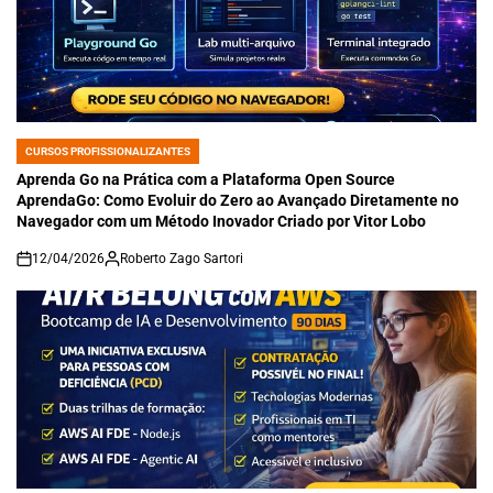
CURSOS PROFISSIONALIZANTES
POSTED
IN
Aprenda Go na Prática com a Plataforma Open Source
AprendaGo: Como Evoluir do Zero ao Avançado Diretamente no
Navegador com um Método Inovador Criado por Vitor Lobo
12/04/2026
Roberto Zago Sartori
on