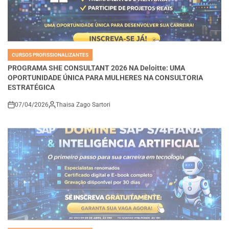
CURSOS PROFISSIONALIZANTES
POSTED
IN
PROGRAMA SHE CONSULTANT 2026 NA Deloitte: UMA
OPORTUNIDADE ÚNICA PARA MULHERES NA CONSULTORIA
ESTRATÉGICA
07/04/2026
Thaisa Zago Sartori
on
CURSOS PROFISSIONALIZANTES
POSTED
IN
MASTERCLASS GRATUITA SAP + IA: COMO DOMINAR S/4HANA,