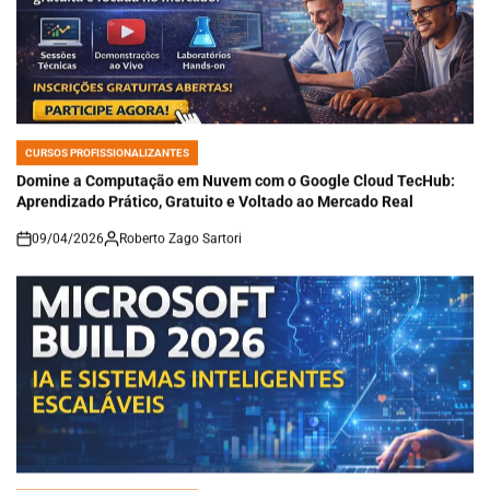
CURSOS PROFISSIONALIZANTES
POSTED
IN
Domine a Computação em Nuvem com o Google Cloud TecHub:
Aprendizado Prático, Gratuito e Voltado ao Mercado Real
09/04/2026
Roberto Zago Sartori
on