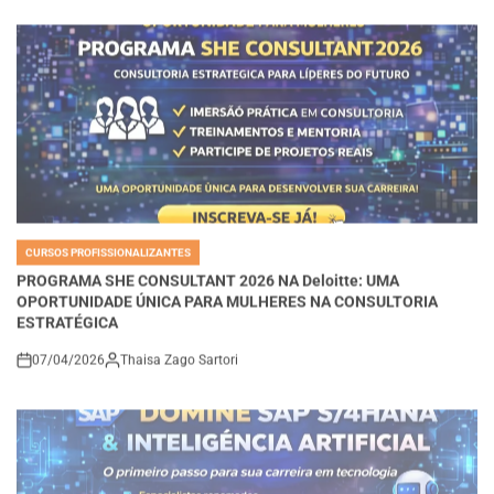
CURSOS PROFISSIONALIZANTES
POSTED
IN
PROGRAMA SHE CONSULTANT 2026 NA Deloitte: UMA
OPORTUNIDADE ÚNICA PARA MULHERES NA CONSULTORIA
ESTRATÉGICA
07/04/2026
Thaisa Zago Sartori
on