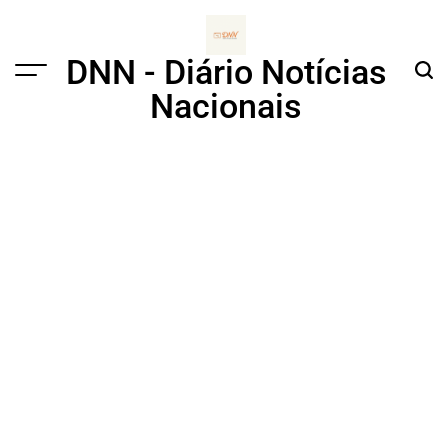
Skip
to
content
DNN - Diário Notícias
Menu
Sear
Nacionais