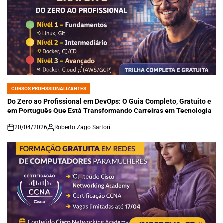
CURSOS PROFISSIONALIZANTES
POSTED
IN
Do Zero ao Profissional em DevOps: O Guia Completo, Gratuito e
em Português Que Está Transformando Carreiras em Tecnologia
20/04/2026
Roberto Zago Sartori
on