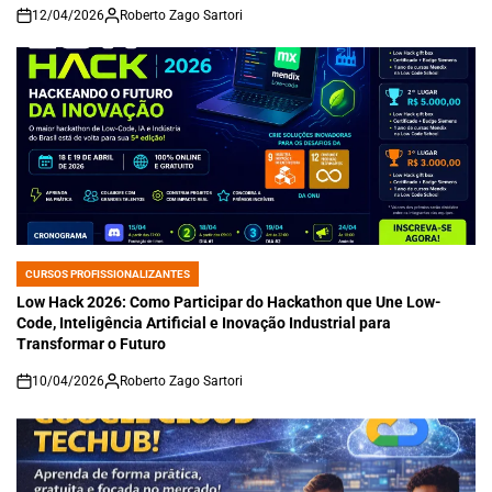
12/04/2026
Roberto Zago Sartori
on
CURSOS PROFISSIONALIZANTES
POSTED
IN
Low Hack 2026: Como Participar do Hackathon que Une Low-
Code, Inteligência Artificial e Inovação Industrial para
Transformar o Futuro
10/04/2026
Roberto Zago Sartori
on