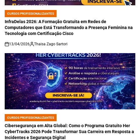
CURSOS PROFISSIONALIZANTES
POSTED
IN
InfraDelas 2026: A Formação Gratuita em Redes de
Computadores que Está Transformando a Presença Feminina na
Tecnologia com Certificação Cisco
13/04/2026
Thaisa Zago Sartori
on
CURSOS PROFISSIONALIZANTES
POSTED
IN
Cibersegurança em Alta Global: Como o Programa Gratuito Her
CyberTracks 2026 Pode Transformar Sua Carreira em Resposta a
Incidentes e Segurança Digital