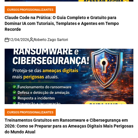
CURSOS PROFISSIONALIZANTES
POSTED
IN
Claude Code na Prática: O Guia Completo e Gratuito para
Dominar IA com Tutoriais, Templates e Agentes em Tempo
Recorde
12/04/2026
Roberto Zago Sartori
on
CURSOS PROFISSIONALIZANTES
POSTED
IN
Treinamentos Gratuitos em Ransomware e Cibersegurança em
2026: Como se Preparar para as Ameaças Digitais Mais Perigosas
do Mundo Atual