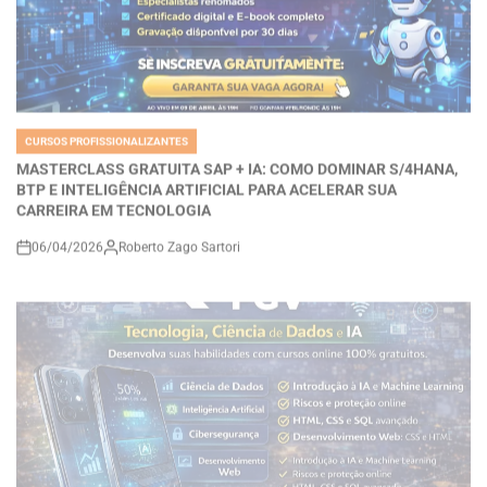
CURSOS PROFISSIONALIZANTES
POSTED
IN
MASTERCLASS GRATUITA SAP + IA: COMO DOMINAR S/4HANA,
BTP E INTELIGÊNCIA ARTIFICIAL PARA ACELERAR SUA
CARREIRA EM TECNOLOGIA
06/04/2026
Roberto Zago Sartori
on
CURSOS PROFISSIONALIZANTES
POSTED
IN
Cursos Gratuitos da FGV: Como Aprender Ciência de Dados, IA,