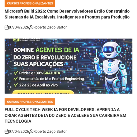
CURSOS PROFISSIONALIZANTES
POSTED
IN
Microsoft Build 2026: Como Desenvolvedores Estão Construindo
Sistemas de IA Escaláveis, Inteligentes e Prontos para Produção
07/04/2026
Roberto Zago Sartori
on
CURSOS PROFISSIONALIZANTES
POSTED
IN
FULL CYCLE TECH WEEK IA FOR DEVELOPERS: APRENDA A
CRIAR AGENTES DE IA DO ZERO E ACELERE SUA CARREIRA EM
TECNOLOGIA
07/04/2026
Roberto Zago Sartori
on