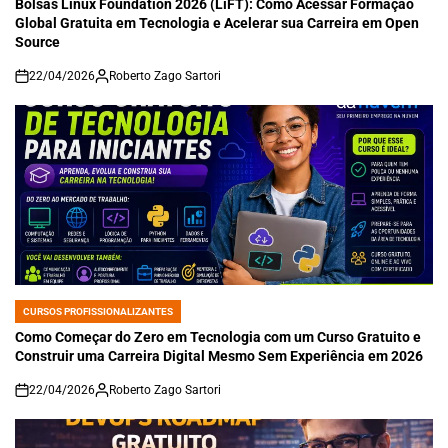
Bolsas Linux Foundation 2026 (LiFT): Como Acessar Formação
Global Gratuita em Tecnologia e Acelerar sua Carreira em Open
Source
22/04/2026
Roberto Zago Sartori
on
CURSOS PROFISSIONALIZANTES
POSTED
IN
Como Começar do Zero em Tecnologia com um Curso Gratuito e
Construir uma Carreira Digital Mesmo Sem Experiência em 2026
22/04/2026
Roberto Zago Sartori
on