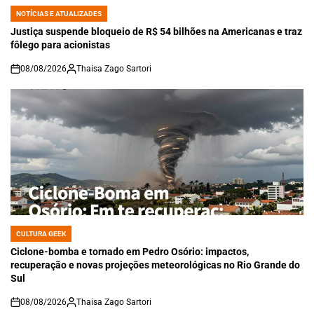
NOTÍCIAS E ATUALIZADES
POSTED
IN
Justiça suspende bloqueio de R$ 54 bilhões na Americanas e traz
fôlego para acionistas
08/08/2026
Thaisa Zago Sartori
on
CULTURA GEEK
POSTED
IN
Ciclone-bomba e tornado em Pedro Osório: impactos,
recuperação e novas projeções meteorológicas no Rio Grande do
Sul
08/08/2026
Thaisa Zago Sartori
on