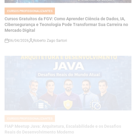
Cibersegurança e Tecnologia Pode Transformar Sua Carreira no
Mercado Digital
06/04/2026
Roberto Zago Sartori
on
CURSOS PROFISSIONALIZANTES
POSTED
IN
FIAP Meetup Java: Arquitetura, Escalabilidade e os Desafios
Reais do Desenvolvimento Moderno
06/04/2026
Roberto Zago Sartori
on