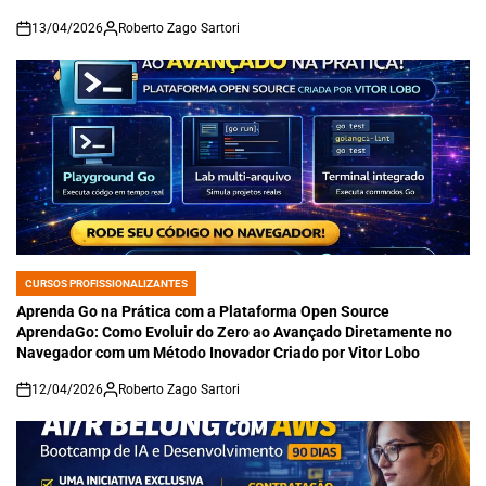
13/04/2026
Roberto Zago Sartori
on
CURSOS PROFISSIONALIZANTES
POSTED
IN
Aprenda Go na Prática com a Plataforma Open Source
AprendaGo: Como Evoluir do Zero ao Avançado Diretamente no
Navegador com um Método Inovador Criado por Vitor Lobo
12/04/2026
Roberto Zago Sartori
on