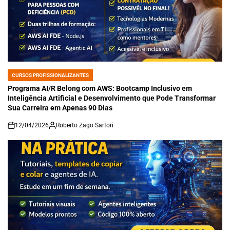
CURSOS PROFISSIONALIZANTES
POSTED
IN
Programa AI/R Belong com AWS: Bootcamp Inclusivo em
Inteligência Artificial e Desenvolvimento que Pode Transformar
Sua Carreira em Apenas 90 Dias
12/04/2026
Roberto Zago Sartori
on