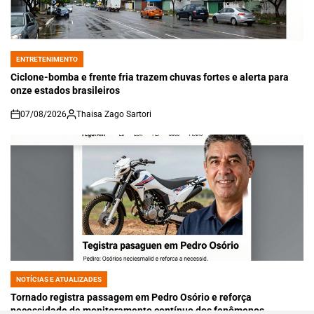
ENTRETENIMENTO
POSTED
IN
Ciclone-bomba e frente fria trazem chuvas fortes e alerta para
onze estados brasileiros
07/08/2026
Thaisa Zago Sartori
on
NOTÍCIAS E ATUALIZADES
POSTED
IN
Tornado registra passagem em Pedro Osório e reforça
necessidade de monitoramento contínuo dos fenômenos