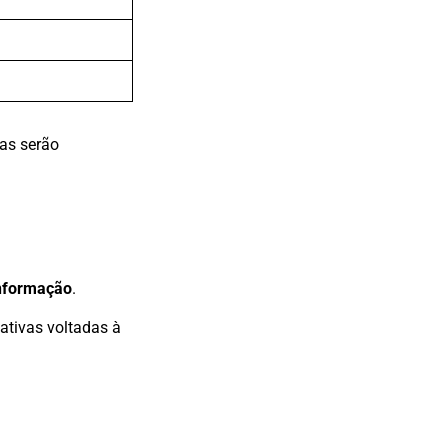
ras serão
 informação
.
iativas voltadas à