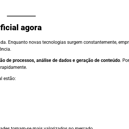
ficial agora
ada. Enquanto novas tecnologias surgem constantemente, em
ência.
ão de processos, análise de dados e geração de conteúdo
. Po
 rapidamente.
al estão:
ades tornam-se mais valorizados no mercado.