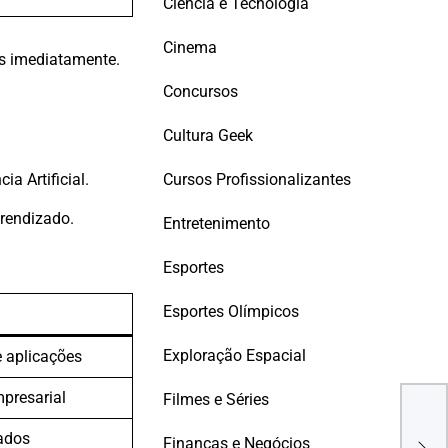
Ciência e Tecnologia
Cinema
as imediatamente.
Concursos
Cultura Geek
Cursos Profissionalizantes
a Artificial.
prendizado.
Entretenimento
Esportes
Esportes Olímpicos
Exploração Espacial
e aplicações
CAR
mpresarial
Filmes e Séries
DES
DEL
dados
PAR
Finanças e Negócios