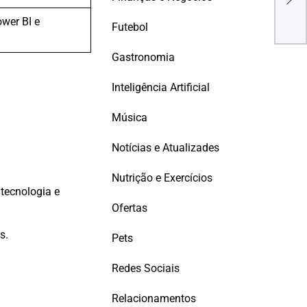
SÊN
wer BI e
.NE
Futebol
MOD
Gastronomia
Inteligência Artificial
Música
Notícias e Atualizades
Nutrição e Exercícios
tecnologia e
Ofertas
s.
Pets
Redes Sociais
Relacionamentos