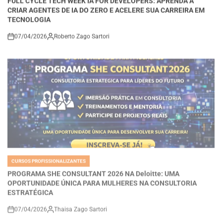
TECNOLOGIA
07/04/2026
Roberto Zago Sartori
on
CURSOS PROFISSIONALIZANTES
POSTED
IN
PROGRAMA SHE CONSULTANT 2026 NA Deloitte: UMA
OPORTUNIDADE ÚNICA PARA MULHERES NA CONSULTORIA
ESTRATÉGICA
07/04/2026
Thaisa Zago Sartori
on