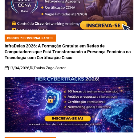
CURSOS PROFISSIONALIZANTES
POSTED
IN
InfraDelas 2026: A Formação Gratuita em Redes de
Computadores que Está Transformando a Presença Feminina na
Tecnologia com Certificação Cisco
13/04/2026
Thaisa Zago Sartori
on