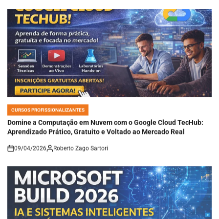
CURSOS PROFISSIONALIZANTES
POSTED
IN
Domine a Computação em Nuvem com o Google Cloud TecHub:
Aprendizado Prático, Gratuito e Voltado ao Mercado Real
09/04/2026
Roberto Zago Sartori
on