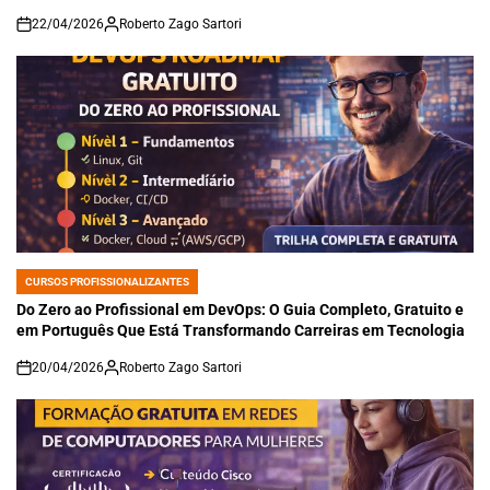
22/04/2026
Roberto Zago Sartori
on
CURSOS PROFISSIONALIZANTES
POSTED
IN
Do Zero ao Profissional em DevOps: O Guia Completo, Gratuito e
em Português Que Está Transformando Carreiras em Tecnologia
20/04/2026
Roberto Zago Sartori
on