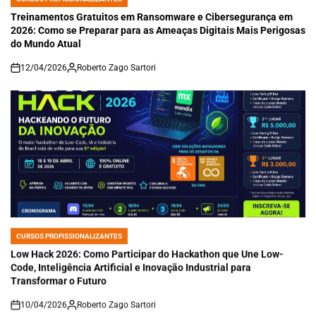
POSTED
IN
Treinamentos Gratuitos em Ransomware e Cibersegurança em
2026: Como se Preparar para as Ameaças Digitais Mais Perigosas
do Mundo Atual
12/04/2026
Roberto Zago Sartori
on
CURSOS PROFISSIONALIZANTES
POSTED
IN
Low Hack 2026: Como Participar do Hackathon que Une Low-
Code, Inteligência Artificial e Inovação Industrial para
Transformar o Futuro
10/04/2026
Roberto Zago Sartori
on