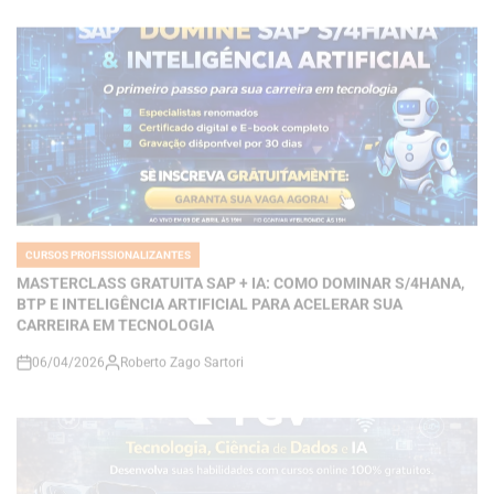
CURSOS PROFISSIONALIZANTES
POSTED
IN
MASTERCLASS GRATUITA SAP + IA: COMO DOMINAR S/4HANA,
BTP E INTELIGÊNCIA ARTIFICIAL PARA ACELERAR SUA
CARREIRA EM TECNOLOGIA
06/04/2026
Roberto Zago Sartori
on