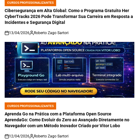
CURSOS PROFISSIONALIZANTES
POSTED
IN
Cibersegurança em Alta Global: Como o Programa Gratuito Her
CyberTracks 2026 Pode Transformar Sua Carreira em Resposta a
Incidentes e Segurança Digital
13/04/2026
Roberto Zago Sartori
on
CURSOS PROFISSIONALIZANTES
POSTED
IN
Aprenda Go na Prática com a Plataforma Open Source
AprendaGo: Como Evoluir do Zero ao Avançado Diretamente no
Navegador com um Método Inovador Criado por Vitor Lobo
12/04/2026
Roberto Zago Sartori
on