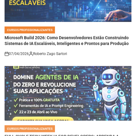
CURSOS PROFISSIONALIZANTES
POSTED
IN
Microsoft Build 2026: Como Desenvolvedores Estão Construindo
Sistemas de IA Escaláveis, Inteligentes e Prontos para Produção
07/04/2026
Roberto Zago Sartori
on
CURSOS PROFISSIONALIZANTES
POSTED
IN
FULL CYCLE TECH WEEK IA FOR DEVELOPERS: APRENDA A
CRIAR AGENTES DE IA DO ZERO E ACELERE SUA CARREIRA EM