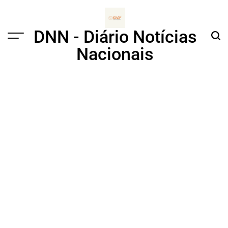
Skip
to
content
DNN - Diário Notícias
Menu
Sear
Nacionais