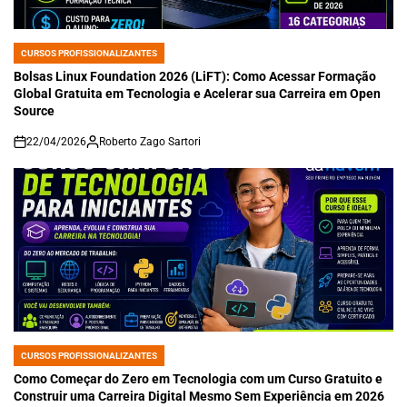
CURSOS PROFISSIONALIZANTES
POSTED
IN
Bolsas Linux Foundation 2026 (LiFT): Como Acessar Formação
Global Gratuita em Tecnologia e Acelerar sua Carreira em Open
Source
22/04/2026
Roberto Zago Sartori
on
CURSOS PROFISSIONALIZANTES
POSTED
IN
Como Começar do Zero em Tecnologia com um Curso Gratuito e
Construir uma Carreira Digital Mesmo Sem Experiência em 2026