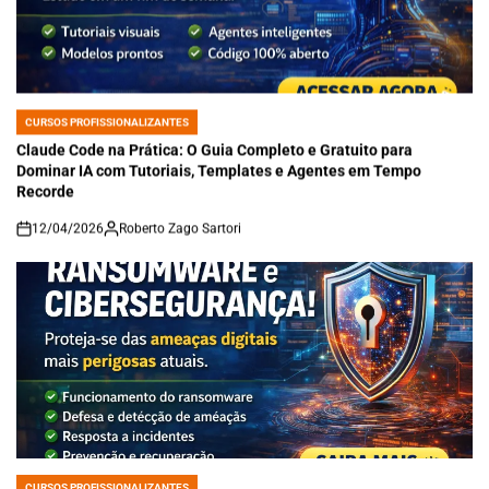
CURSOS PROFISSIONALIZANTES
POSTED
IN
Claude Code na Prática: O Guia Completo e Gratuito para
Dominar IA com Tutoriais, Templates e Agentes em Tempo
Recorde
12/04/2026
Roberto Zago Sartori
on
CURSOS PROFISSIONALIZANTES