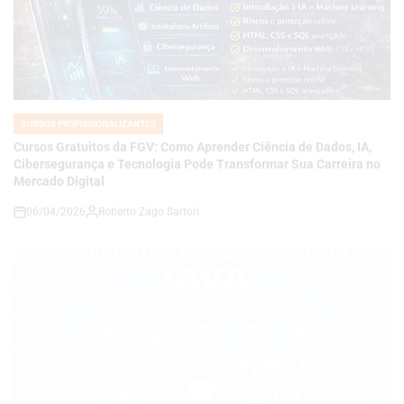
CURSOS PROFISSIONALIZANTES
POSTED
IN
Cursos Gratuitos da FGV: Como Aprender Ciência de Dados, IA,
Cibersegurança e Tecnologia Pode Transformar Sua Carreira no
Mercado Digital
06/04/2026
Roberto Zago Sartori
on
CURSOS PROFISSIONALIZANTES
POSTED
IN
FIAP Meetup Java: Arquitetura, Escalabilidade e os Desafios
Reais do Desenvolvimento Moderno