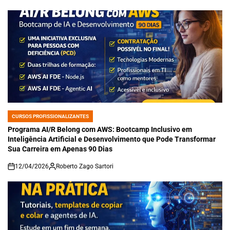
CURSOS PROFISSIONALIZANTES
POSTED
IN
Programa AI/R Belong com AWS: Bootcamp Inclusivo em
Inteligência Artificial e Desenvolvimento que Pode Transformar
Sua Carreira em Apenas 90 Dias
12/04/2026
Roberto Zago Sartori
on