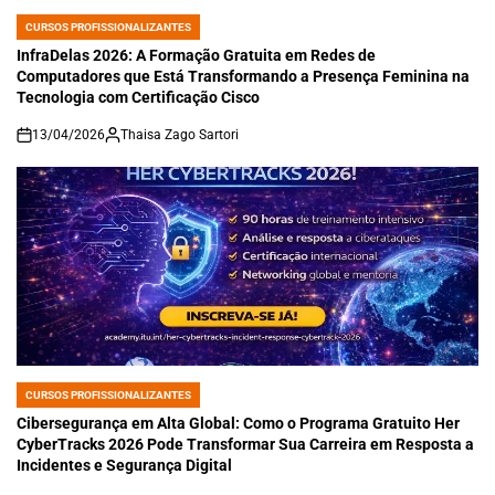
CURSOS PROFISSIONALIZANTES
POSTED
IN
InfraDelas 2026: A Formação Gratuita em Redes de
Computadores que Está Transformando a Presença Feminina na
Tecnologia com Certificação Cisco
13/04/2026
Thaisa Zago Sartori
on
CURSOS PROFISSIONALIZANTES
POSTED
IN
Cibersegurança em Alta Global: Como o Programa Gratuito Her
CyberTracks 2026 Pode Transformar Sua Carreira em Resposta a
Incidentes e Segurança Digital