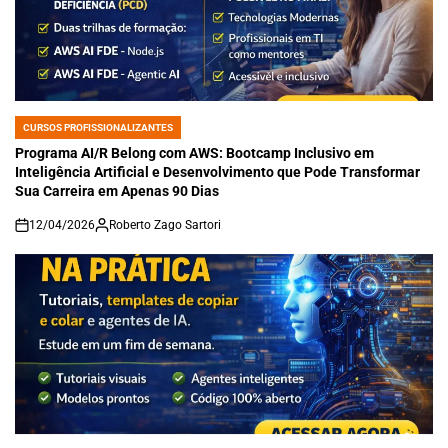
CURSOS PROFISSIONALIZANTES
POSTED
IN
Programa AI/R Belong com AWS: Bootcamp Inclusivo em
Inteligência Artificial e Desenvolvimento que Pode Transformar
Sua Carreira em Apenas 90 Dias
12/04/2026
Roberto Zago Sartori
on