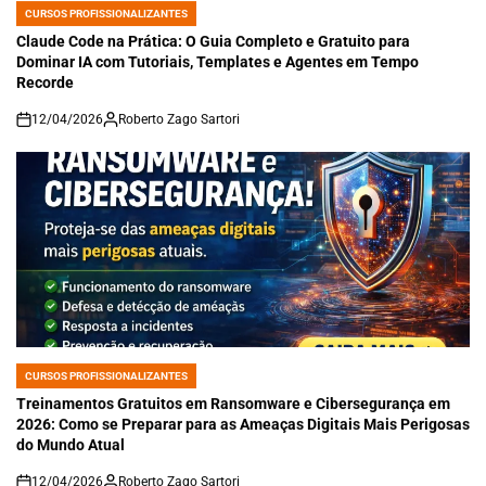
CURSOS PROFISSIONALIZANTES
POSTED
IN
Claude Code na Prática: O Guia Completo e Gratuito para
Dominar IA com Tutoriais, Templates e Agentes em Tempo
Recorde
12/04/2026
Roberto Zago Sartori
on
CURSOS PROFISSIONALIZANTES
POSTED
IN
Treinamentos Gratuitos em Ransomware e Cibersegurança em
2026: Como se Preparar para as Ameaças Digitais Mais Perigosas
do Mundo Atual
12/04/2026
Roberto Zago Sartori