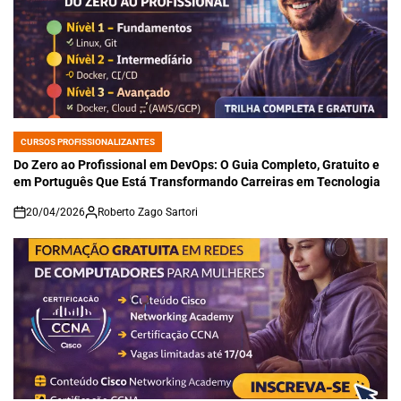
CURSOS PROFISSIONALIZANTES
POSTED
IN
Do Zero ao Profissional em DevOps: O Guia Completo, Gratuito e
em Português Que Está Transformando Carreiras em Tecnologia
20/04/2026
Roberto Zago Sartori
on