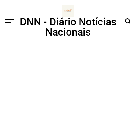
Skip
to
content
DNN - Diário Notícias
Menu
Sear
Nacionais