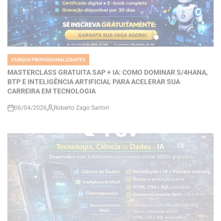
CURSOS PROFISSIONALIZANTES
POSTED
IN
MASTERCLASS GRATUITA SAP + IA: COMO DOMINAR S/4HANA,
BTP E INTELIGÊNCIA ARTIFICIAL PARA ACELERAR SUA
CARREIRA EM TECNOLOGIA
06/04/2026
Roberto Zago Sartori
on
CURSOS PROFISSIONALIZANTES
POSTED
IN
Cursos Gratuitos da FGV: Como Aprender Ciência de Dados, IA,
Cibersegurança e Tecnologia Pode Transformar Sua Carreira no