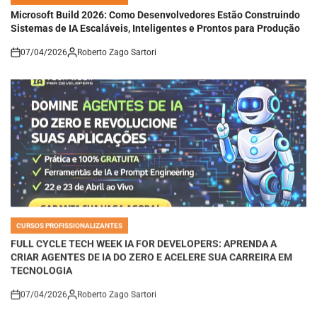
IN
Microsoft Build 2026: Como Desenvolvedores Estão Construindo
Sistemas de IA Escaláveis, Inteligentes e Prontos para Produção
07/04/2026
Roberto Zago Sartori
on
CURSOS PROFISSIONALIZANTES
POSTED
IN
FULL CYCLE TECH WEEK IA FOR DEVELOPERS: APRENDA A
CRIAR AGENTES DE IA DO ZERO E ACELERE SUA CARREIRA EM
TECNOLOGIA
07/04/2026
Roberto Zago Sartori
on