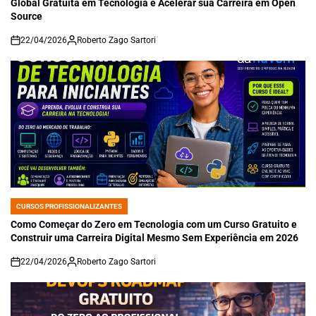
Global Gratuita em Tecnologia e Acelerar sua Carreira em Open
Source
22/04/2026
Roberto Zago Sartori
on
CURSOS PROFISSIONALIZANTES
POSTED
IN
Como Começar do Zero em Tecnologia com um Curso Gratuito e
Construir uma Carreira Digital Mesmo Sem Experiência em 2026
22/04/2026
Roberto Zago Sartori
on