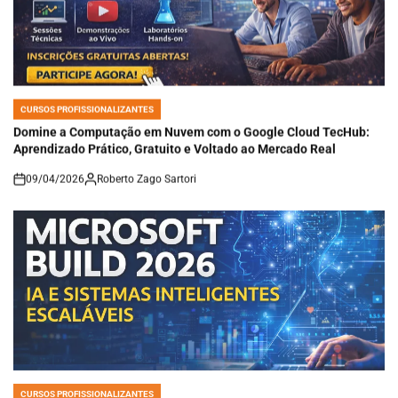
CURSOS PROFISSIONALIZANTES
POSTED
IN
Domine a Computação em Nuvem com o Google Cloud TecHub:
Aprendizado Prático, Gratuito e Voltado ao Mercado Real
09/04/2026
Roberto Zago Sartori
on
CURSOS PROFISSIONALIZANTES
POSTED