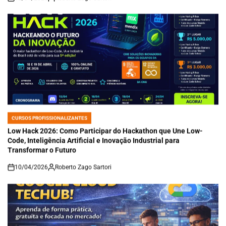
on
CURSOS PROFISSIONALIZANTES
POSTED
IN
Low Hack 2026: Como Participar do Hackathon que Une Low-
Code, Inteligência Artificial e Inovação Industrial para
Transformar o Futuro
10/04/2026
Roberto Zago Sartori
on