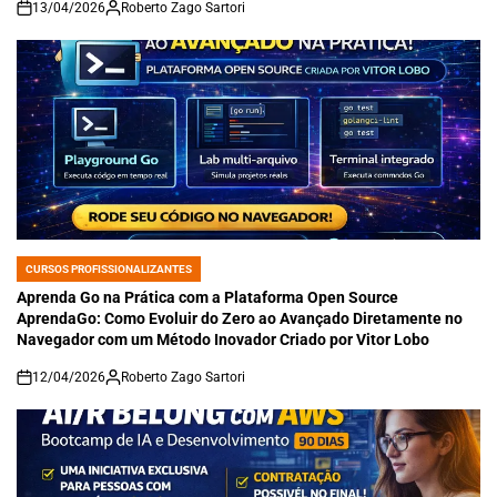
13/04/2026
Roberto Zago Sartori
on
CURSOS PROFISSIONALIZANTES
POSTED
IN
Aprenda Go na Prática com a Plataforma Open Source
AprendaGo: Como Evoluir do Zero ao Avançado Diretamente no
Navegador com um Método Inovador Criado por Vitor Lobo
12/04/2026
Roberto Zago Sartori
on