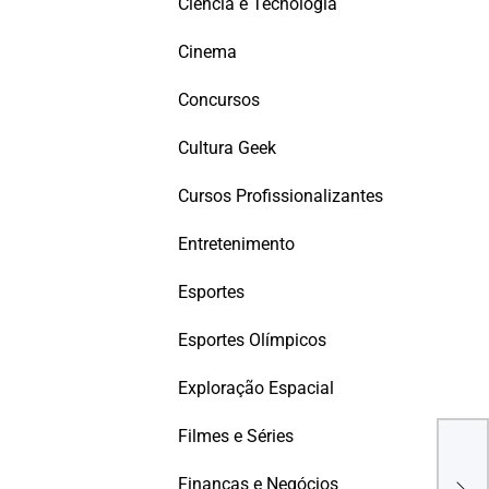
Ciência e Tecnologia
Cinema
Concursos
Cultura Geek
Cursos Profissionalizantes
Entretenimento
Esportes
Esportes Olímpicos
Exploração Espacial
Filmes e Séries
Plur
Vinc
Finanças e Negócios