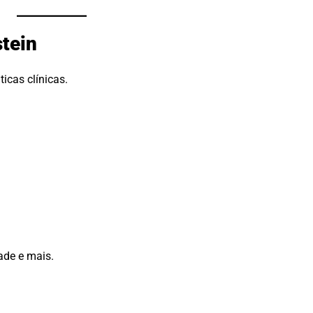
stein
icas clínicas.
dade e mais.