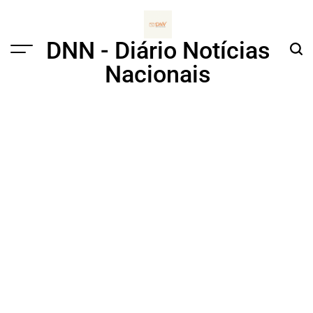
Skip
to
content
DNN - Diário Notícias
Menu
Sear
Nacionais