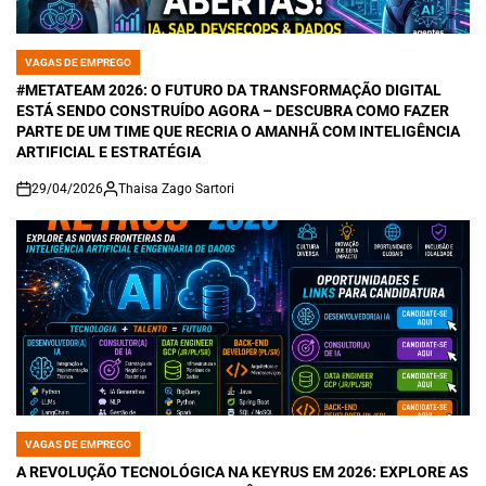
VAGAS DE EMPREGO
POSTED
IN
#METATEAM 2026: O FUTURO DA TRANSFORMAÇÃO DIGITAL
ESTÁ SENDO CONSTRUÍDO AGORA – DESCUBRA COMO FAZER
PARTE DE UM TIME QUE RECRIA O AMANHÃ COM INTELIGÊNCIA
ARTIFICIAL E ESTRATÉGIA
29/04/2026
Thaisa Zago Sartori
on
VAGAS DE EMPREGO
POSTED
IN
A REVOLUÇÃO TECNOLÓGICA NA KEYRUS EM 2026: EXPLORE AS