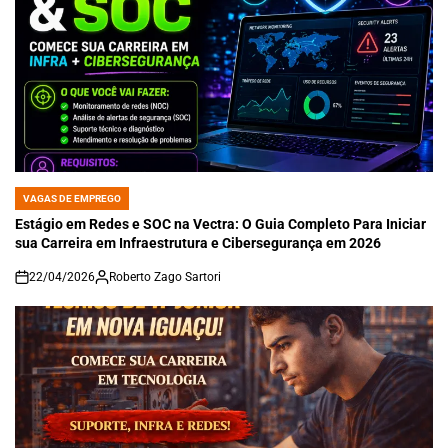
VAGAS DE EMPREGO
POSTED
IN
Estágio em Redes e SOC na Vectra: O Guia Completo Para Iniciar
sua Carreira em Infraestrutura e Cibersegurança em 2026
22/04/2026
Roberto Zago Sartori
on