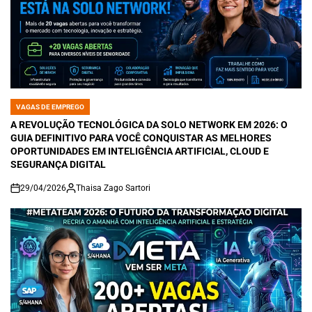
VAGAS DE EMPREGO
POSTED
IN
A REVOLUÇÃO TECNOLÓGICA DA SOLO NETWORK EM 2026: O
GUIA DEFINITIVO PARA VOCÊ CONQUISTAR AS MELHORES
OPORTUNIDADES EM INTELIGÊNCIA ARTIFICIAL, CLOUD E
SEGURANÇA DIGITAL
29/04/2026
Thaisa Zago Sartori
on