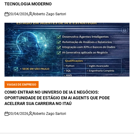
TECNOLOGIA MODERNO
20/04/2026
Roberto Zago Sartori
on
VAGAS DE EMPREGO
POSTED
IN
COMO ENTRAR NO UNIVERSO DE IA E NEGÓCIOS:
OPORTUNIDADE DE ESTÁGIO EM AI AGENTS QUE PODE
ACELERAR SUA CARREIRA NO ITAÚ
20/04/2026
Roberto Zago Sartori
on