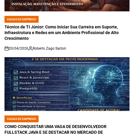
VAGAS DE EMPREGO
POSTED
IN
Técnico de TI Júnior: Como Iniciar Sua Carreira em Suporte,
Infraestrutura e Redes em um Ambiente Profissional de Alto
Crescimento
20/04/2026
Roberto Zago Sartori
on
VAGAS DE EMPREGO
POSTED
IN
COMO CONQUISTAR UMA VAGA DE DESENVOLVEDOR
FULLSTACK JAVA E SE DESTACAR NO MERCADO DE