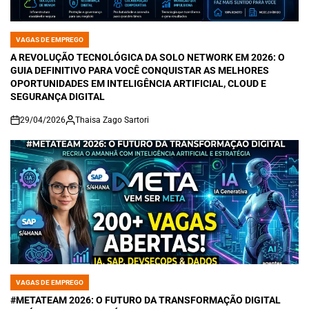
VAGAS DE EMPREGO
POSTED
IN
A REVOLUÇÃO TECNOLÓGICA DA SOLO NETWORK EM 2026: O
GUIA DEFINITIVO PARA VOCÊ CONQUISTAR AS MELHORES
OPORTUNIDADES EM INTELIGÊNCIA ARTIFICIAL, CLOUD E
SEGURANÇA DIGITAL
29/04/2026
Thaisa Zago Sartori
on
VAGAS DE EMPREGO
POSTED
IN
#METATEAM 2026: O FUTURO DA TRANSFORMAÇÃO DIGITAL