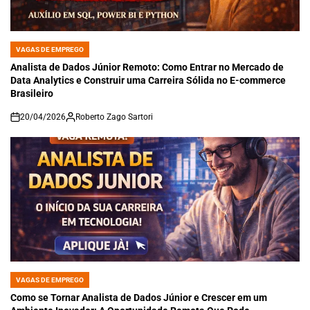
VAGAS DE EMPREGO
POSTED
IN
Analista de Dados Júnior Remoto: Como Entrar no Mercado de
Data Analytics e Construir uma Carreira Sólida no E-commerce
Brasileiro
20/04/2026
Roberto Zago Sartori
on
VAGAS DE EMPREGO
POSTED
IN
Como se Tornar Analista de Dados Júnior e Crescer em um