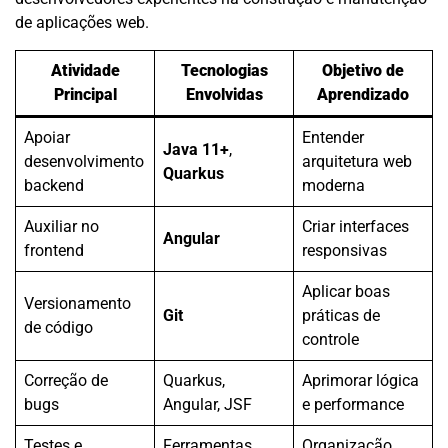
de aplicações web.
Atividade
Tecnologias
Objetivo de
Principal
Envolvidas
Aprendizado
Apoiar
Entender
Java 11+
,
desenvolvimento
arquitetura web
Quarkus
backend
moderna
Auxiliar no
Criar interfaces
Angular
frontend
responsivas
Aplicar boas
Versionamento
Git
práticas de
de código
controle
Correção de
Quarkus,
Aprimorar lógica
bugs
Angular, JSF
e performance
Testes e
Ferramentas
Organização