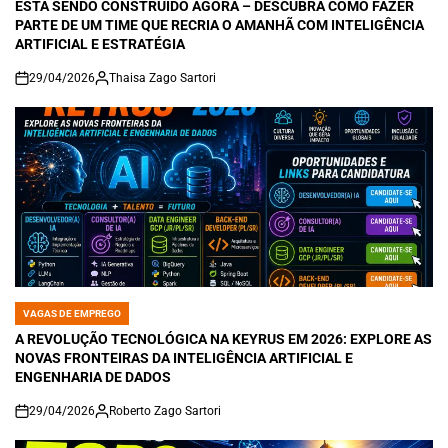
ESTÁ SENDO CONSTRUÍDO AGORA – DESCUBRA COMO FAZER
PARTE DE UM TIME QUE RECRIA O AMANHÃ COM INTELIGÊNCIA
ARTIFICIAL E ESTRATÉGIA
29/04/2026
Thaisa Zago Sartori
on
VAGAS DE EMPREGO
POSTED
IN
A REVOLUÇÃO TECNOLÓGICA NA KEYRUS EM 2026: EXPLORE AS
NOVAS FRONTEIRAS DA INTELIGÊNCIA ARTIFICIAL E
ENGENHARIA DE DADOS
29/04/2026
Roberto Zago Sartori
on