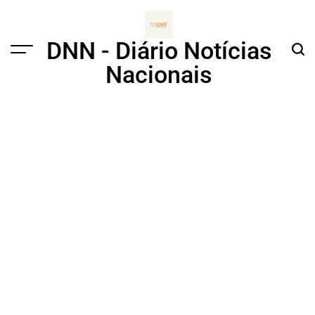
Skip
to
content
DNN - Diário Notícias
Menu
Sear
Nacionais