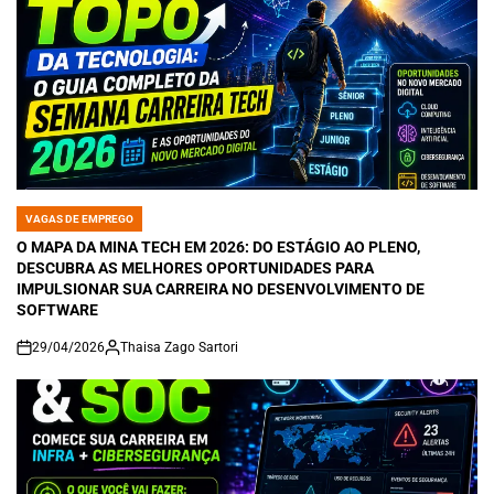
VAGAS DE EMPREGO
POSTED
IN
O MAPA DA MINA TECH EM 2026: DO ESTÁGIO AO PLENO,
DESCUBRA AS MELHORES OPORTUNIDADES PARA
IMPULSIONAR SUA CARREIRA NO DESENVOLVIMENTO DE
SOFTWARE
29/04/2026
Thaisa Zago Sartori
on