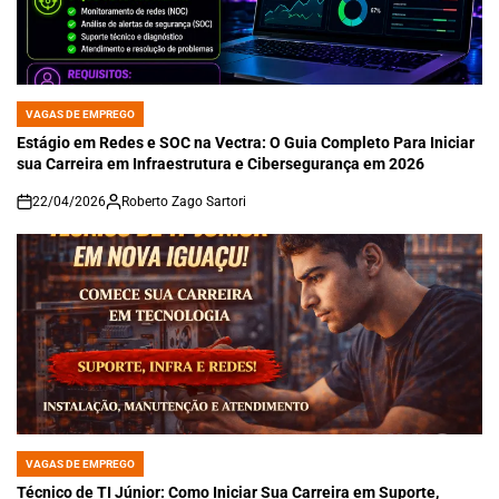
VAGAS DE EMPREGO
POSTED
IN
Estágio em Redes e SOC na Vectra: O Guia Completo Para Iniciar
sua Carreira em Infraestrutura e Cibersegurança em 2026
22/04/2026
Roberto Zago Sartori
on
VAGAS DE EMPREGO
POSTED
IN
Técnico de TI Júnior: Como Iniciar Sua Carreira em Suporte,