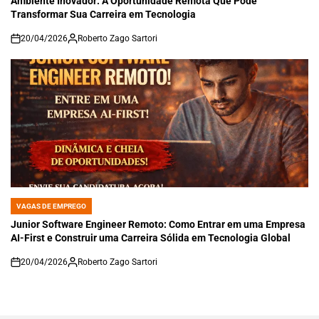
Ambiente Inovador: A Oportunidade Remota Que Pode
Transformar Sua Carreira em Tecnologia
20/04/2026
Roberto Zago Sartori
on
VAGAS DE EMPREGO
POSTED
IN
Junior Software Engineer Remoto: Como Entrar em uma Empresa
AI-First e Construir uma Carreira Sólida em Tecnologia Global
20/04/2026
Roberto Zago Sartori
on