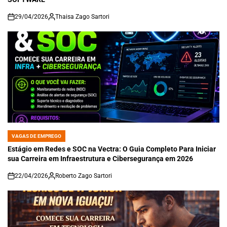
29/04/2026
Thaisa Zago Sartori
on
VAGAS DE EMPREGO
POSTED
IN
Estágio em Redes e SOC na Vectra: O Guia Completo Para Iniciar
sua Carreira em Infraestrutura e Cibersegurança em 2026
22/04/2026
Roberto Zago Sartori
on