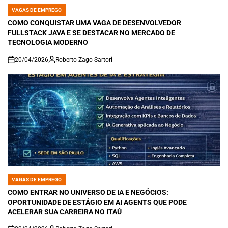
VAGAS DE EMPREGO
POSTED
IN
COMO CONQUISTAR UMA VAGA DE DESENVOLVEDOR
FULLSTACK JAVA E SE DESTACAR NO MERCADO DE
TECNOLOGIA MODERNO
20/04/2026
Roberto Zago Sartori
on
VAGAS DE EMPREGO
POSTED
IN
COMO ENTRAR NO UNIVERSO DE IA E NEGÓCIOS:
OPORTUNIDADE DE ESTÁGIO EM AI AGENTS QUE PODE
ACELERAR SUA CARREIRA NO ITAÚ