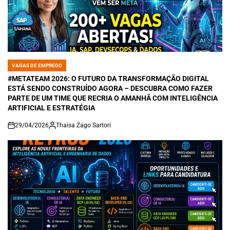
VAGAS DE EMPREGO
POSTED
IN
#METATEAM 2026: O FUTURO DA TRANSFORMAÇÃO DIGITAL
ESTÁ SENDO CONSTRUÍDO AGORA – DESCUBRA COMO FAZER
PARTE DE UM TIME QUE RECRIA O AMANHÃ COM INTELIGÊNCIA
ARTIFICIAL E ESTRATÉGIA
29/04/2026
Thaisa Zago Sartori
on