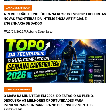
VAGAS DE EMPREGO
POSTED
IN
A REVOLUÇÃO TECNOLÓGICA NA KEYRUS EM 2026: EXPLORE AS
NOVAS FRONTEIRAS DA INTELIGÊNCIA ARTIFICIAL E
ENGENHARIA DE DADOS
29/04/2026
Roberto Zago Sartori
on
VAGAS DE EMPREGO
POSTED
IN
O MAPA DA MINA TECH EM 2026: DO ESTÁGIO AO PLENO,
DESCUBRA AS MELHORES OPORTUNIDADES PARA
IMPULSIONAR SUA CARREIRA NO DESENVOLVIMENTO DE
SOFTWARE