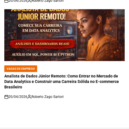
20/04/2026
Roberto Zago Sartori
on
VAGAS DE EMPREGO
POSTED
IN
Analista de Dados Júnior Remoto: Como Entrar no Mercado de
Data Analytics e Construir uma Carreira Sólida no E-commerce
Brasileiro
20/04/2026
Roberto Zago Sartori
on