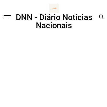
Skip
to
content
DNN - Diário Notícias
Menu
Sear
Nacionais