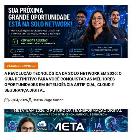
VAGAS DE EMPREGO
POSTED
IN
A REVOLUÇÃO TECNOLÓGICA DA SOLO NETWORK EM 2026: O
GUIA DEFINITIVO PARA VOCÊ CONQUISTAR AS MELHORES
OPORTUNIDADES EM INTELIGÊNCIA ARTIFICIAL, CLOUD E
SEGURANÇA DIGITAL
29/04/2026
Thaisa Zago Sartori
on