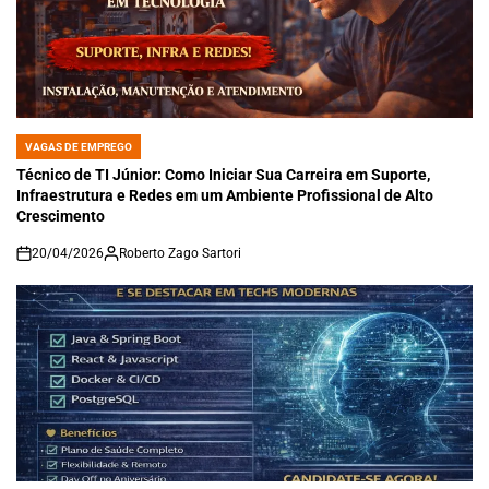
VAGAS DE EMPREGO
POSTED
IN
Técnico de TI Júnior: Como Iniciar Sua Carreira em Suporte,
Infraestrutura e Redes em um Ambiente Profissional de Alto
Crescimento
20/04/2026
Roberto Zago Sartori
on