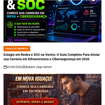
VAGAS DE EMPREGO
POSTED
IN
Estágio em Redes e SOC na Vectra: O Guia Completo Para Iniciar
sua Carreira em Infraestrutura e Cibersegurança em 2026
22/04/2026
Roberto Zago Sartori
on