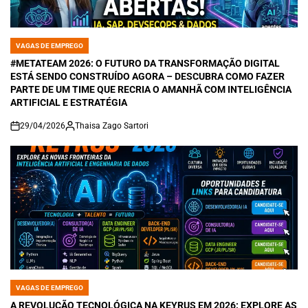
VAGAS DE EMPREGO
POSTED
IN
#METATEAM 2026: O FUTURO DA TRANSFORMAÇÃO DIGITAL
ESTÁ SENDO CONSTRUÍDO AGORA – DESCUBRA COMO FAZER
PARTE DE UM TIME QUE RECRIA O AMANHÃ COM INTELIGÊNCIA
ARTIFICIAL E ESTRATÉGIA
29/04/2026
Thaisa Zago Sartori
on
VAGAS DE EMPREGO
POSTED
IN
A REVOLUÇÃO TECNOLÓGICA NA KEYRUS EM 2026: EXPLORE AS