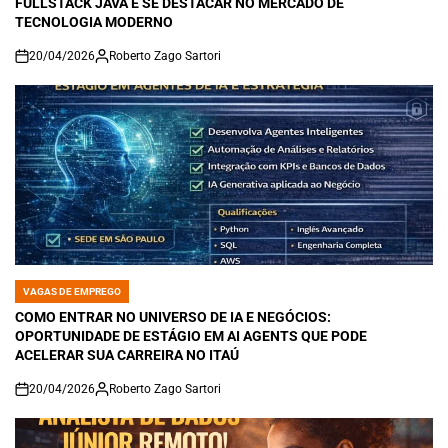
FULLSTACK JAVA E SE DESTACAR NO MERCADO DE
TECNOLOGIA MODERNO
20/04/2026
Roberto Zago Sartori
on
VAGAS DE EMPREGO
POSTED
IN
COMO ENTRAR NO UNIVERSO DE IA E NEGÓCIOS:
OPORTUNIDADE DE ESTÁGIO EM AI AGENTS QUE PODE
ACELERAR SUA CARREIRA NO ITAÚ
20/04/2026
Roberto Zago Sartori
on