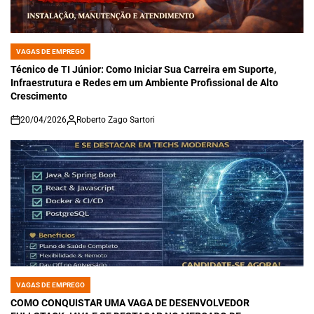
VAGAS DE EMPREGO
POSTED
IN
Técnico de TI Júnior: Como Iniciar Sua Carreira em Suporte,
Infraestrutura e Redes em um Ambiente Profissional de Alto
Crescimento
20/04/2026
Roberto Zago Sartori
on
VAGAS DE EMPREGO
POSTED
IN
COMO CONQUISTAR UMA VAGA DE DESENVOLVEDOR