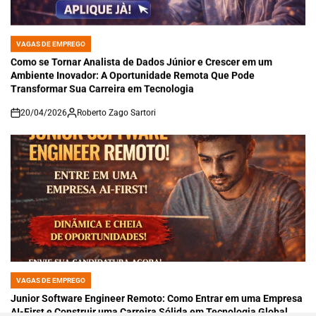
VAGAS DE EMPREGO
POSTED
IN
Como se Tornar Analista de Dados Júnior e Crescer em um
Ambiente Inovador: A Oportunidade Remota Que Pode
Transformar Sua Carreira em Tecnologia
20/04/2026
Roberto Zago Sartori
on
VAGAS DE EMPREGO
POSTED
IN
Junior Software Engineer Remoto: Como Entrar em uma Empresa
AI-First e Construir uma Carreira Sólida em Tecnologia Global