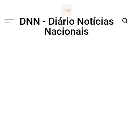
Skip
to
content
DNN - Diário Notícias
Menu
Sear
Nacionais