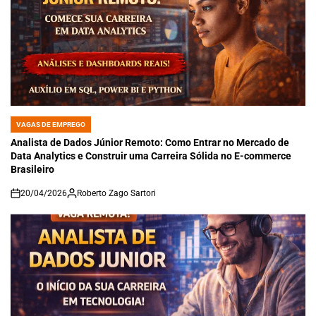
VAGAS DE EMPREGO
POSTED
IN
Analista de Dados Júnior Remoto: Como Entrar no Mercado de
Data Analytics e Construir uma Carreira Sólida no E-commerce
Brasileiro
20/04/2026
Roberto Zago Sartori
on