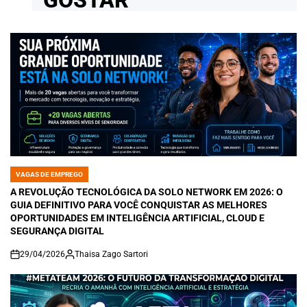
GOSTAR
VAGAS DE EMPREGO
POSTED
IN
A REVOLUÇÃO TECNOLÓGICA DA SOLO NETWORK EM 2026: O
GUIA DEFINITIVO PARA VOCÊ CONQUISTAR AS MELHORES
OPORTUNIDADES EM INTELIGÊNCIA ARTIFICIAL, CLOUD E
SEGURANÇA DIGITAL
29/04/2026
Thaisa Zago Sartori
on