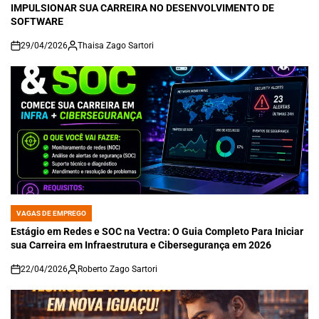
IMPULSIONAR SUA CARREIRA NO DESENVOLVIMENTO DE
SOFTWARE
29/04/2026
Thaisa Zago Sartori
on
VAGAS DE EMPREGO
POSTED
IN
Estágio em Redes e SOC na Vectra: O Guia Completo Para Iniciar
sua Carreira em Infraestrutura e Cibersegurança em 2026
22/04/2026
Roberto Zago Sartori
on