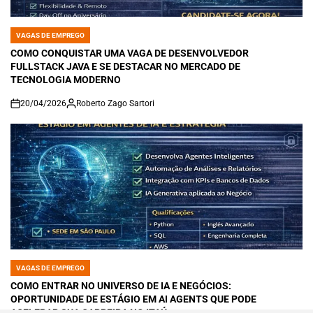
VAGAS DE EMPREGO
POSTED
IN
COMO CONQUISTAR UMA VAGA DE DESENVOLVEDOR
FULLSTACK JAVA E SE DESTACAR NO MERCADO DE
TECNOLOGIA MODERNO
20/04/2026
Roberto Zago Sartori
on
VAGAS DE EMPREGO
POSTED
IN
COMO ENTRAR NO UNIVERSO DE IA E NEGÓCIOS:
OPORTUNIDADE DE ESTÁGIO EM AI AGENTS QUE PODE
ACELERAR SUA CARREIRA NO ITAÚ