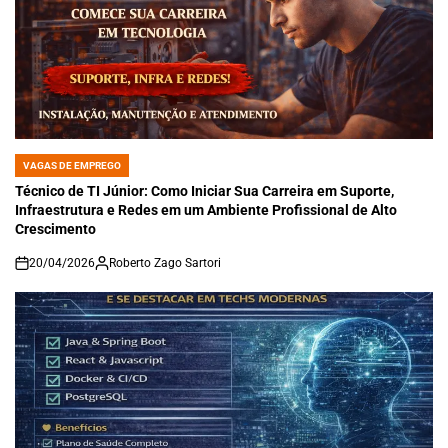
VAGAS DE EMPREGO
POSTED
IN
Técnico de TI Júnior: Como Iniciar Sua Carreira em Suporte,
Infraestrutura e Redes em um Ambiente Profissional de Alto
Crescimento
20/04/2026
Roberto Zago Sartori
on