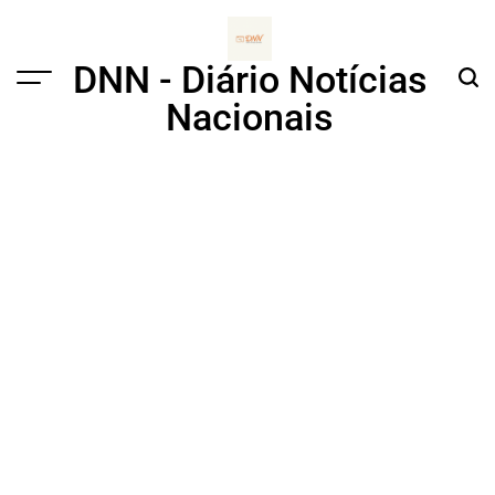
Skip
to
content
DNN - Diário Notícias
Menu
Sear
Nacionais