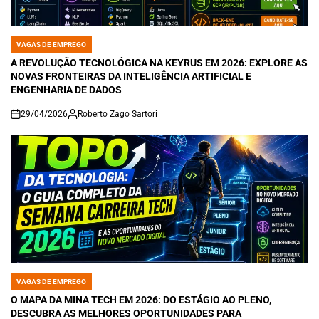
VAGAS DE EMPREGO
POSTED
IN
A REVOLUÇÃO TECNOLÓGICA NA KEYRUS EM 2026: EXPLORE AS
NOVAS FRONTEIRAS DA INTELIGÊNCIA ARTIFICIAL E
ENGENHARIA DE DADOS
29/04/2026
Roberto Zago Sartori
on
VAGAS DE EMPREGO
POSTED
IN
O MAPA DA MINA TECH EM 2026: DO ESTÁGIO AO PLENO,
DESCUBRA AS MELHORES OPORTUNIDADES PARA