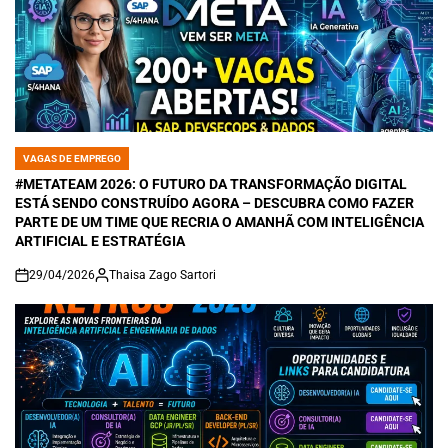
VAGAS DE EMPREGO
POSTED
IN
#METATEAM 2026: O FUTURO DA TRANSFORMAÇÃO DIGITAL
ESTÁ SENDO CONSTRUÍDO AGORA – DESCUBRA COMO FAZER
PARTE DE UM TIME QUE RECRIA O AMANHÃ COM INTELIGÊNCIA
ARTIFICIAL E ESTRATÉGIA
29/04/2026
Thaisa Zago Sartori
on