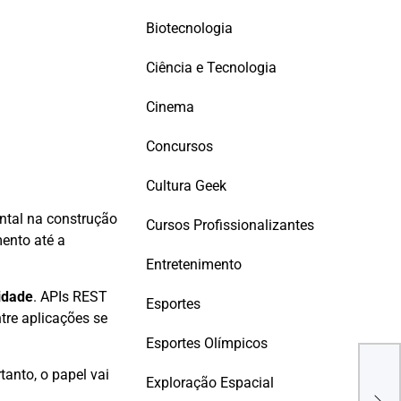
Biotecnologia
Ciência e Tecnologia
Cinema
Concursos
Cultura Geek
ntal na construção
Cursos Profissionalizantes
mento até a
Entretenimento
idade
. APIs REST
Esportes
tre aplicações se
Esportes Olímpicos
DES
anto, o papel vai
JR 
Exploração Espacial
OPO