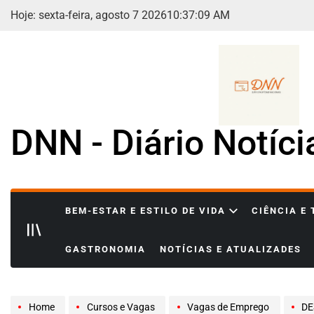
Skip
Hoje: sexta-feira, agosto 7 2026
10
:
37
:
10
AM
to
content
DNN - Diário Notíc
BEM-ESTAR E ESTILO DE VIDA
CIÊNCIA E
GASTRONOMIA
NOTÍCIAS E ATUALIZADES
Home
Cursos e Vagas
Vagas de Emprego
DESEN