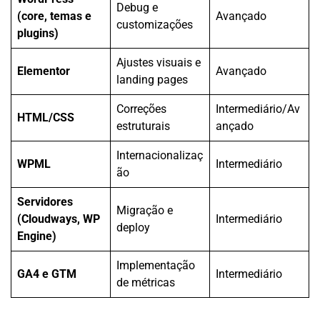
Debug e
(core, temas e
Avançado
customizações
plugins)
Ajustes visuais e
Elementor
Avançado
landing pages
Correções
Intermediário/Av
HTML/CSS
estruturais
ançado
Internacionalizaç
WPML
Intermediário
ão
Servidores
Migração e
(Cloudways, WP
Intermediário
deploy
Engine)
Implementação
GA4 e GTM
Intermediário
de métricas