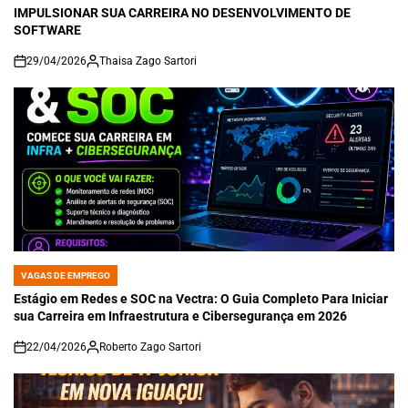
IMPULSIONAR SUA CARREIRA NO DESENVOLVIMENTO DE
SOFTWARE
29/04/2026
Thaisa Zago Sartori
on
VAGAS DE EMPREGO
POSTED
IN
Estágio em Redes e SOC na Vectra: O Guia Completo Para Iniciar
sua Carreira em Infraestrutura e Cibersegurança em 2026
22/04/2026
Roberto Zago Sartori
on