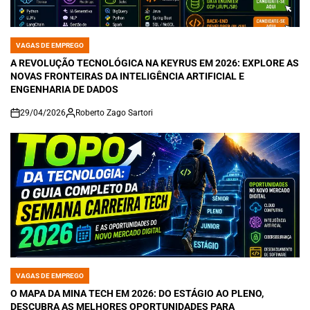
VAGAS DE EMPREGO
POSTED
IN
A REVOLUÇÃO TECNOLÓGICA NA KEYRUS EM 2026: EXPLORE AS
NOVAS FRONTEIRAS DA INTELIGÊNCIA ARTIFICIAL E
ENGENHARIA DE DADOS
29/04/2026
Roberto Zago Sartori
on
VAGAS DE EMPREGO
POSTED
IN
O MAPA DA MINA TECH EM 2026: DO ESTÁGIO AO PLENO,
DESCUBRA AS MELHORES OPORTUNIDADES PARA