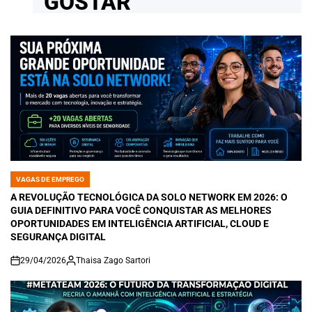
GOSTAR
VAGAS DE EMPREGO
POSTED
IN
A REVOLUÇÃO TECNOLÓGICA DA SOLO NETWORK EM 2026: O
GUIA DEFINITIVO PARA VOCÊ CONQUISTAR AS MELHORES
OPORTUNIDADES EM INTELIGÊNCIA ARTIFICIAL, CLOUD E
SEGURANÇA DIGITAL
29/04/2026
Thaisa Zago Sartori
on