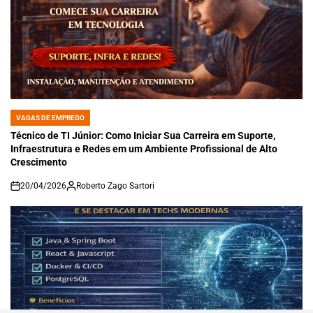
VAGAS DE EMPREGO
POSTED
IN
Técnico de TI Júnior: Como Iniciar Sua Carreira em Suporte,
Infraestrutura e Redes em um Ambiente Profissional de Alto
Crescimento
20/04/2026
Roberto Zago Sartori
on