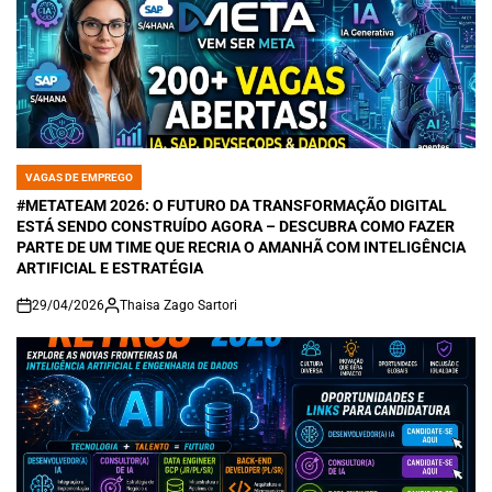
VAGAS DE EMPREGO
POSTED
IN
#METATEAM 2026: O FUTURO DA TRANSFORMAÇÃO DIGITAL
ESTÁ SENDO CONSTRUÍDO AGORA – DESCUBRA COMO FAZER
PARTE DE UM TIME QUE RECRIA O AMANHÃ COM INTELIGÊNCIA
ARTIFICIAL E ESTRATÉGIA
29/04/2026
Thaisa Zago Sartori
on