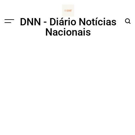
Skip
to
content
DNN - Diário Notícias
Menu
Sear
Nacionais